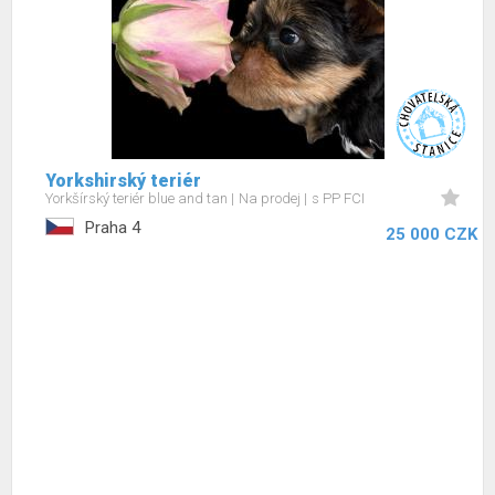
Yorkshirský teriér
Yorkšírský teriér blue and tan
Na prodej
s PP FCI
Praha 4
25 000 CZK