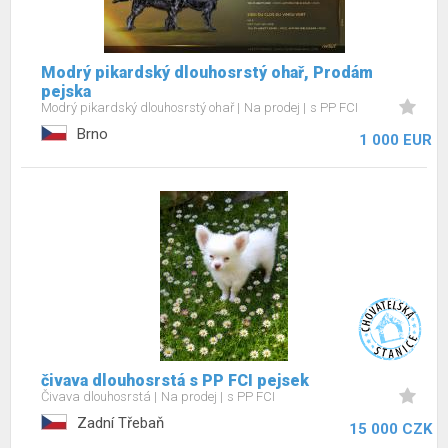
Modrý pikardský dlouhosrstý ohař, Prodám
pejska
Modrý pikardský dlouhosrstý ohař
Na prodej
s PP FCI
Brno
1 000 EUR
čivava dlouhosrstá s PP FCI pejsek
Čivava dlouhosrstá
Na prodej
s PP FCI
Zadní Třebaň
15 000 CZK