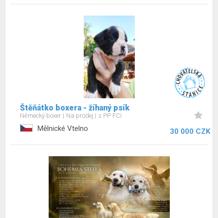
Štěňátko boxera - žíhaný psík
Německý boxer
Na prodej
s PP FCI
Mělnické Vtelno
30 000 CZK