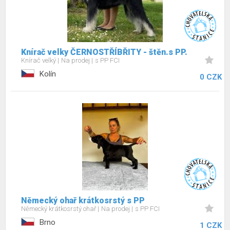
Knírač velky ČERNOSTŘÍBŘITY - štěn.s PP.
Knírač velký
Na prodej
s PP FCI
Kolín
0 CZK
Německý ohař krátkosrstý s PP
Německý krátkosrstý ohař
Na prodej
s PP FCI
Brno
1 CZK