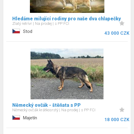
Hledáme milující rodiny pro naše dva chlapečky
Zlatý retrívr
Na prodej
s PP FCI
Stod
43 000 CZK
Německý ovčák - štěňata s PP
Německý ovčák krátkosrstý
Na prodej
s PP FCI
Majetín
18 000 CZK