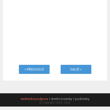
< PŘEDCHOZÍ
DALŠÍ >
technická podpora
dnešní inzeráty
podmínky
© Copyright 2008 - 2026