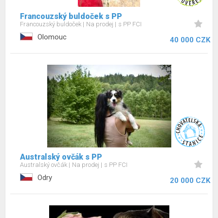
Francouzský buldoček s PP
Francouzský buldoček
Na prodej
s PP FCI
Olomouc
40 000 CZK
Australský ovčák s PP
Australský ovčák
Na prodej
s PP FCI
Odry
20 000 CZK