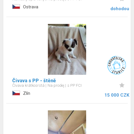
Ostrava
dohodou
Čivava s PP - štěně
Čivava krátkosrstá
Na prodej
s PP FCI
Zlín
15 000 CZK