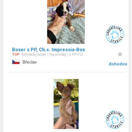
Boxer s PP, Ch.s. Impressia-Box
TOP
Německý boxer
Na prodej
s PP FCI
Břeclav
dohodou