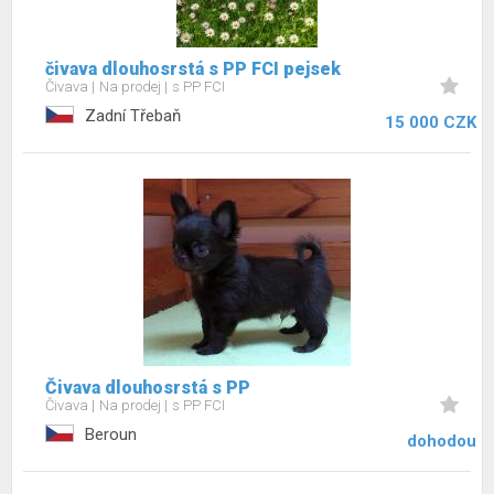
čivava dlouhosrstá s PP FCI pejsek
Čivava
Na prodej
s PP FCI
Zadní Třebaň
15 000 CZK
Čivava dlouhosrstá s PP
Čivava
Na prodej
s PP FCI
Beroun
dohodou