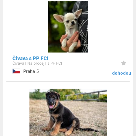
Čivava s PP FCI
Čivava
Na prodej
s PP FCI
Praha 5
dohodou