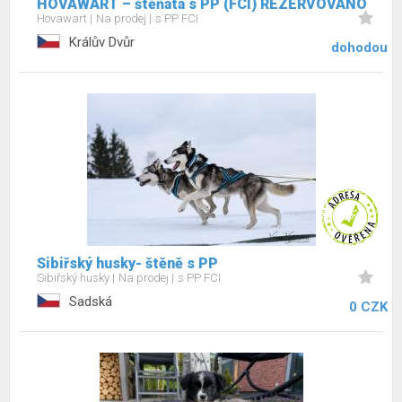
HOVAWART – štěňata s PP (FCI) REZERVOVÁNO
Hovawart
Na prodej
s PP FCI
Králův Dvůr
dohodou
Sibiřský husky- štěně s PP
Sibiřský husky
Na prodej
s PP FCI
Sadská
0 CZK