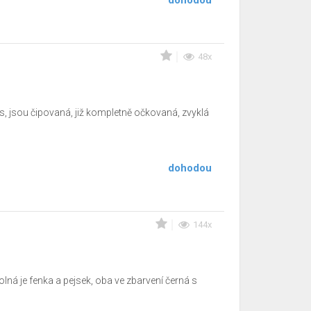
dohodou
48x
, jsou čipovaná, již kompletně očkovaná, zvyklá
dohodou
144x
ná je fenka a pejsek, oba ve zbarvení černá s