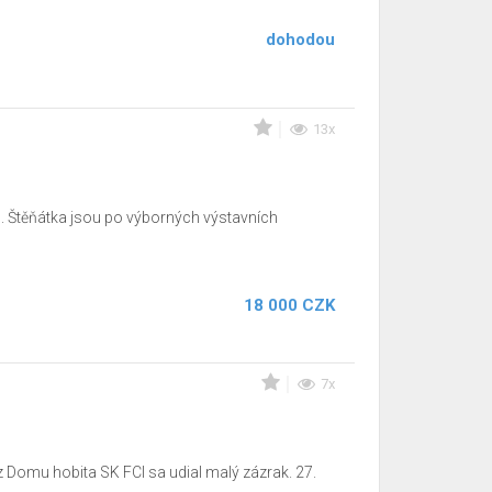
dohodou
13x
 Štěňátka jsou po výborných výstavních
18 000 CZK
7x
u hobita SK FCI sa udial malý zázrak. 27.