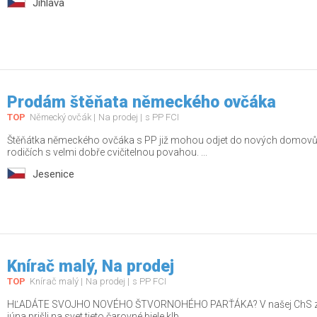
Jihlava
Prodám štěňata německého ovčáka
TOP
Německý ovčák
Na prodej
s PP FCI
Štěňátka německého ovčáka s PP již mohou odjet do nových domovů.
rodičích s velmi dobře cvičitelnou povahou. ...
Jesenice
Knírač malý, Na prodej
TOP
Knírač malý
Na prodej
s PP FCI
HĽADÁTE SVOJHO NOVÉHO ŠTVORNOHÉHO PARŤÁKA? V našej ChS z Dom
júna prišli na svet tieto čarovné biele klb...