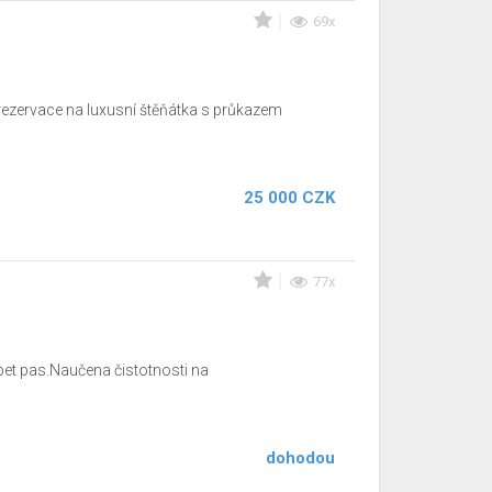
69x
 rezervace na luxusní štěňátka s průkazem
25 000 CZK
77x
et pas.Naučena čistotnosti na
dohodou