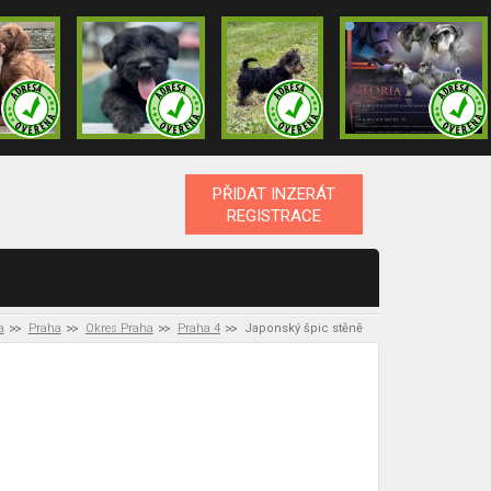
PŘIDAT INZERÁT
REGISTRACE
a
Praha
Okres Praha
Praha 4
Japonský špic stěně