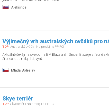
Alekšince
Výjimečný vrh australských ovčáků pro n
TOP
Australský ovčák
Na prodej
s PP FCI
Aktuálně čekáji na své doma BM Blaze a BT Sniper Blaze je středně aktiv
šilenec, oba miluji lidí, vyrů...
Mladá Boleslav
Skye terriér
TOP
Skye teriér
Na prodej
s PP FCI