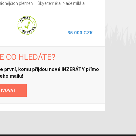
ácnějších plemen – Skye terriéra. Naše milá a
35 000 CZK
E CO HLEDÁTE?
ďte první, komu přijdou nové INZERÁTY přímo
eho mailu!
TIVOVAT