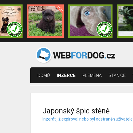
DOMŮ
INZERCE
PLEMENA
STANICE
Japonský špic stěně
Inzerát již expiroval nebo byl odstraněn uživat