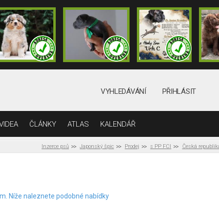
VYHLEDÁVÁNÍ
PŘIHLÁSIT
VIDEA
ČLÁNKY
ATLAS
KALENDÁŘ
Inzerce psů
Japonský špic
Prodej
s PP FCI
Česká republik
elem. Níže naleznete podobné nabídky