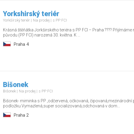
Yorkshirský teriér
Yorkšírský teriér
Na prodej
s PP FCI
Krásná štěňátka Jorkširského teriéra s PP FCI – Praha ???? Přijímáme
původu (PP FCI) narozená 30. května. K ...
Praha 4
Bišonek
Bišonek
Na prodej
s PP FCI
Bišonek- miminka s PP ,odčervená, očkovaná, čipovaná,mezinárodní p
podložku.Vymazlená,super socializovaná,odchovaná v dom...
Praha 2