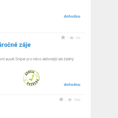
dohodou
10x
áročné záje
ní ausik Sniper je o něco aktivnější ale žádný
dohodou
166x