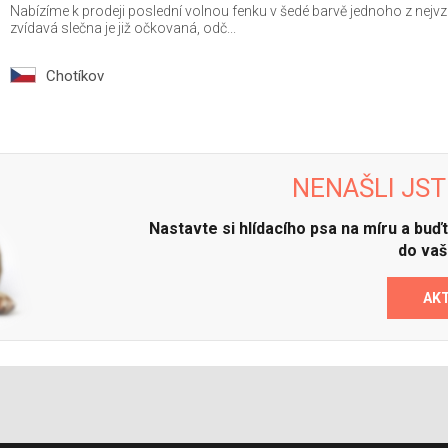
Nabízíme k prodeji poslední volnou fenku v šedé barvě jednoho z nejvz
zvídavá slečna je již očkovaná, odč...
Chotíkov
NENAŠLI JST
Nastavte si hlídacího psa na míru a bu
do vaš
AK