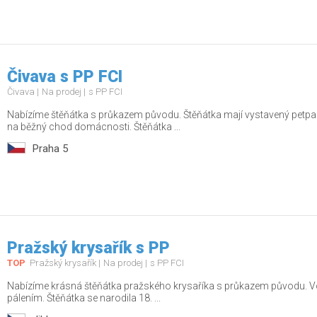
Čivava s PP FCI
Čivava
Na prodej
s PP FCI
Nabízíme štěňátka s průkazem původu. Štěňátka mají vystavený petpas
na běžný chod domácnosti. Štěňátka ...
Praha 5
Pražský krysařík s PP
TOP
Pražský krysařík
Na prodej
s PP FCI
Nabízíme krásná štěňátka pražského krysaříka s průkazem původu. Vol
pálením. Štěňátka se narodila 18. ...