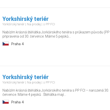
Yorkshirský teriér
Yorkšírský teriér
Na prodej
s PP FCI
Nabízím krásná štěňátka Jorkširského teriéra s průkazem původu (PP
připravena od 30. července. Máme 5 pejsků...
Praha 4
Yorkshirský teriér
Yorkšírský teriér
Na prodej
s PP FCI
Nabízím krásná štěňátka Jorkširského teriéra s PP FCI – narozená 30.
července. Máme 4 pejsků . Štěňátka mají...
Praha 4