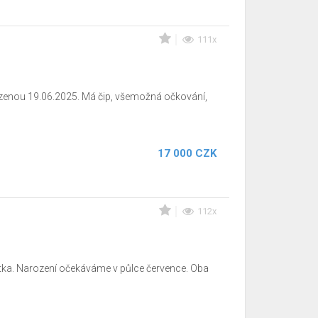
111x
enou 19.06.2025. Má čip, všemožná očkování,
17 000 CZK
112x
tka. Narození očekáváme v půlce července. Oba