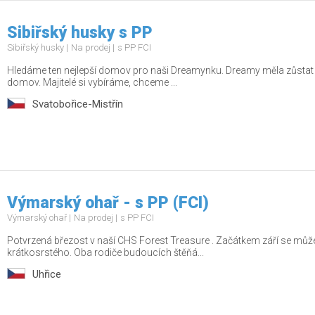
Sibiřský husky s PP
Sibiřský husky
Na prodej
s PP FCI
Hledáme ten nejlepší domov pro naši Dreamynku. Dreamy měla zůstat v 
domov. Majitelé si vybíráme, chceme ...
Svatobořice-Mistřín
Výmarský ohař - s PP (FCI)
Výmarský ohař
Na prodej
s PP FCI
Potvrzená březost v naší CHS Forest Treasure . Začátkem září se mů
krátkosrstého. Oba rodiče budoucích štěňá...
Uhřice