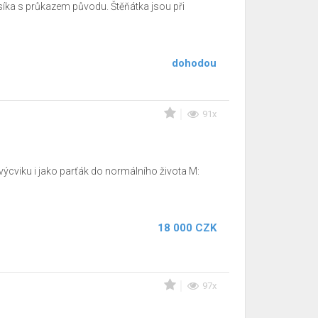
íka s průkazem původu. Štěňátka jsou při
dohodou
91x
výcviku i jako parťák do normálního života M:
18 000 CZK
97x