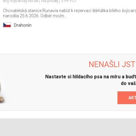
Bílý švýcarský ovčák
Na prodej
s PP FCI
Chovatelská stanice Runavia nabízí k rezervaci štěňátka bílého švýcars
narodila 25.6.2026. Odběr možn...
Drahonín
NENAŠLI JST
Nastavte si hlídacího psa na míru a bu
do vaš
AK