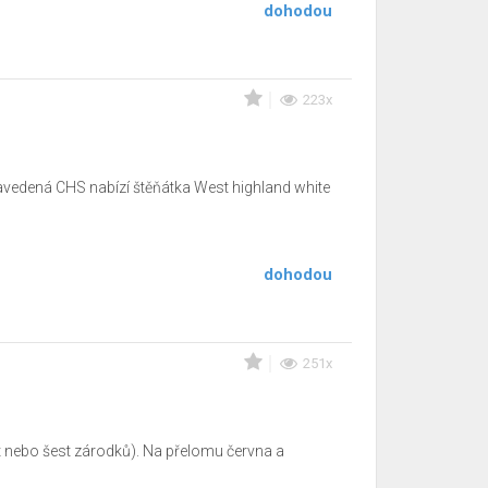
dohodou
223x
- zavedená CHS nabízí štěňátka West highland white
dohodou
251x
ět nebo šest zárodků). Na přelomu června a