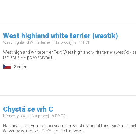
West highland white terrier (westík)
West Highland White Terrier
Na prodej
s PP FCI
West highland white terrier Text: West highland white terrier (westík) 
terriera s PP po výstavně ú...
Sedlec
Chystá se vrh C
Německý boxer
Na prodej
s PP FCI
Na začátku června byla potvrzena březost (paní doktorka viděla asi p
července čekám vrh C. Zájemci o tmavé ž...