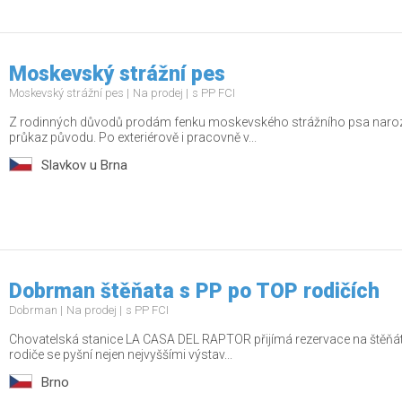
Moskevský strážní pes
Moskevský strážní pes
Na prodej
s PP FCI
Z rodinných důvodů prodám fenku moskevského strážního psa naroz
průkaz původu. Po exteriérově i pracovně v...
Slavkov u Brna
Dobrman štěňata s PP po TOP rodičích
Dobrman
Na prodej
s PP FCI
Chovatelská stanice LA CASA DEL RAPTOR přijímá rezervace na štěňá
rodiče se pyšní nejen nejvyššími výstav...
Brno