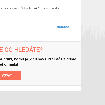
kého ovčáka. Štěňátka,❤️ 2 holky a 4 kluci, se
dohodou
E CO HLEDÁTE?
ďte první, komu přijdou nové INZERÁTY přímo
eho mailu!
TIVOVAT