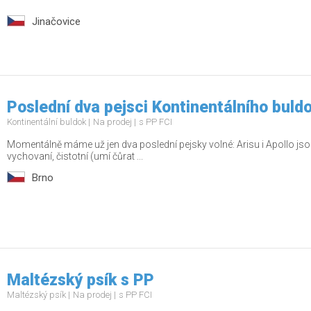
Jinačovice
Poslední dva pejsci Kontinentálního buld
Kontinentální buldok
Na prodej
s PP FCI
Momentálně máme už jen dva poslední pejsky volné: Arisu i Apollo jsou
vychovaní, čistotní (umí čůrat ...
Brno
Maltézský psík s PP
Maltézský psík
Na prodej
s PP FCI