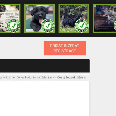
PŘIDAT INZERÁT
REGISTRACE
ský kraj
Okres Hodonín
Ždánice
Český fousek štěňata