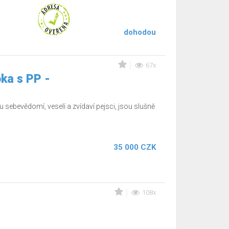
dohodou
67x
oka s PP -
 sebevědomí, veselí a zvídaví pejsci, jsou slušně
35 000 CZK
108x