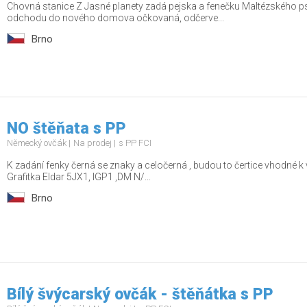
Chovná stanice Z Jasné planety zadá pejska a fenečku Maltézského ps
odchodu do nového domova očkovaná, odčerve...
Brno
NO štěňata s PP
Německý ovčák
Na prodej
s PP FCI
K zadání fenky černá se znaky a celočerná , budou to čertice vhodné k 
Grafitka Eldar 5JX1, IGP1 ,DM N/...
Brno
Bílý švýcarský ovčák - štěňátka s PP