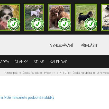
VYHLEDÁVÁNÍ
PŘIHLÁSIT
VIDEA
ČLÁNKY
ATLAS
KALENDÁŘ
Inzerce psů
Český fousek
Prodej
s PP FCI
Česká republika
Jihomorav
elem. Níže naleznete podobné nabídky