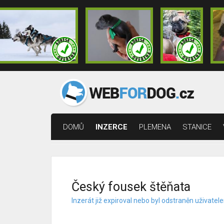
DOMŮ
INZERCE
PLEMENA
STANICE
Český fousek štěňata
Inzerát již expiroval nebo byl odstraněn uživat