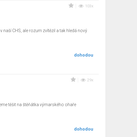
103x
naší CHS, ale rozum zvítězil a tak hledá nový
dohodou
29x
žeme těšit na štěňátka výmarského ohaře
dohodou