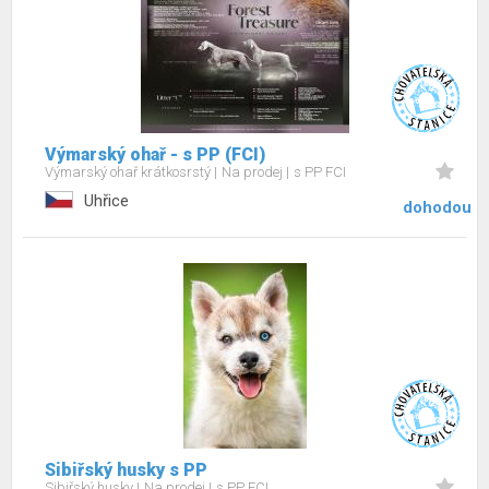
Výmarský ohař - s PP (FCI)
Výmarský ohař krátkosrstý
Na prodej
s PP FCI
Uhřice
dohodou
Sibiřský husky s PP
Sibiřský husky
Na prodej
s PP FCI