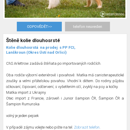
ODPOVĚDĚT
>>
telefon neuveden
Štěně kolie dlouhosrsté
Kolie dlouhosrstá
na prodej
s PP FCI,
Lanškroun (Okres Ústí nad Orlicí)
ChS Arlettrow zadává štěňata po importovaných rodičích.
Oba rodiče výborní exteriérově i povahově. Matka má canisterapeutické
zoušky a velmi přátelskou povahou. Vhodní k dětem. Do rodiny půjdou
očkovaní, čipovaní, odčervení, s vyšetřením očí, zvyklý na psy a kočky.
Matka import z Ukrajiny
Otec import z Francie, zároveň i Junior šampion ČR, Šampion ČR a
Šampion Rumunska
volný je jeden pejsek
V případě zájmu volejte nebo pište na tel.
Zobrazit telefon
.