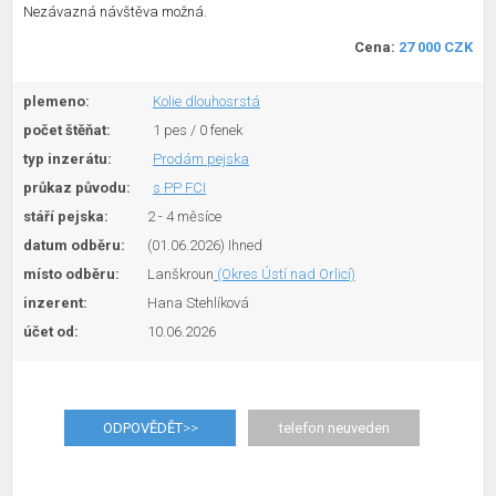
Nezávazná návštěva možná.
Cena:
27 000 CZK
plemeno:
Kolie dlouhosrstá
počet štěňat:
1 pes / 0 fenek
typ inzerátu:
Prodám pejska
průkaz původu:
s PP FCI
stáří pejska:
2 - 4 měsíce
datum odběru:
(01.06.2026) Ihned
místo odběru:
Lanškroun
(Okres Ústí nad Orlicí)
inzerent:
Hana Stehlíková
účet od:
10.06.2026
ODPOVĚDĚT
>>
telefon neuveden