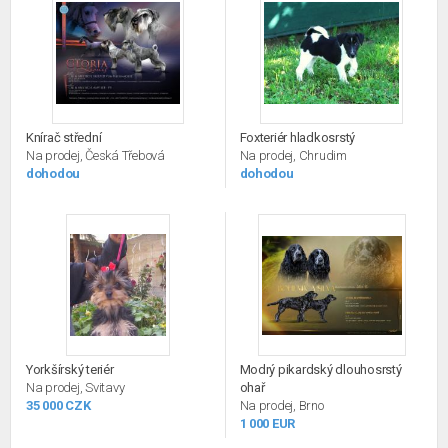
Knírač střední
Foxteriér hladkosrstý
Na prodej, Česká Třebová
Na prodej, Chrudim
dohodou
dohodou
Yorkšírský teriér
Modrý pikardský dlouhosrstý
Na prodej, Svitavy
ohař
35 000 CZK
Na prodej, Brno
1 000 EUR