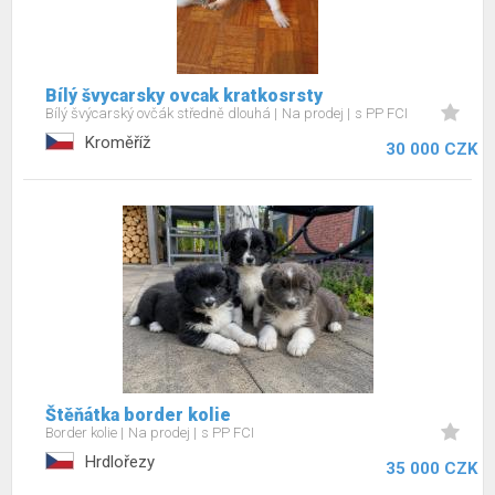
Bílý švycarsky ovcak kratkosrsty
Bílý švýcarský ovčák středně dlouhá
Na prodej
s PP FCI
Kroměříž
30 000 CZK
Štěňátka border kolie
Border kolie
Na prodej
s PP FCI
Hrdlořezy
35 000 CZK