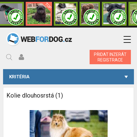
PŘIDAT INZERÁT
REGISTRACE
KRITÉRIA
Kolie dlouhosrstá (1)