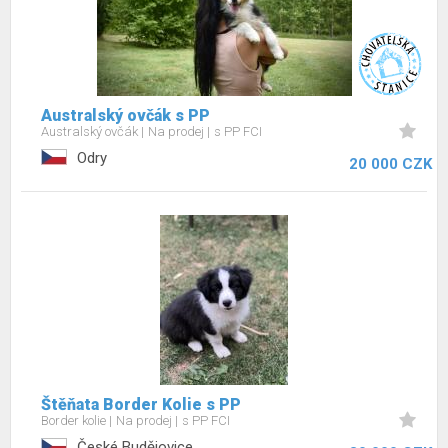
Australský ovčák s PP
Australský ovčák
Na prodej
s PP FCI
Odry
20 000 CZK
Štěňata Border Kolie s PP
Border kolie
Na prodej
s PP FCI
České Budějovice