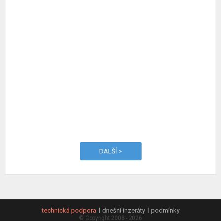
DALŠÍ >
technická podpora
dnešní inzeráty
podmínky
© Copyright 2008 - 2026