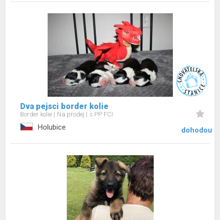
Dva pejsci border kolie
Border kolie
Na prodej
s PP FCI
Holubice
dohodou