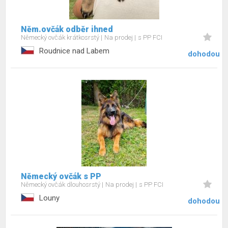
Něm.ovčák odběr ihned
Německý ovčák krátkosrstý
Na prodej
s PP FCI
Roudnice nad Labem
dohodou
Německý ovčák s PP
Německý ovčák dlouhosrstý
Na prodej
s PP FCI
Louny
dohodou