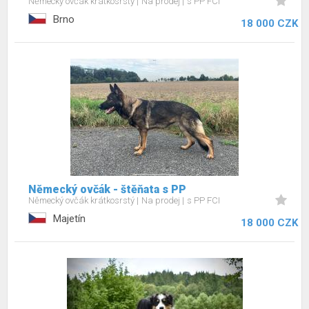
Německý ovčák krátkosrstý
Na prodej
s PP FCI
Brno
18 000 CZK
Německý ovčák - štěňata s PP
Německý ovčák krátkosrstý
Na prodej
s PP FCI
Majetín
18 000 CZK