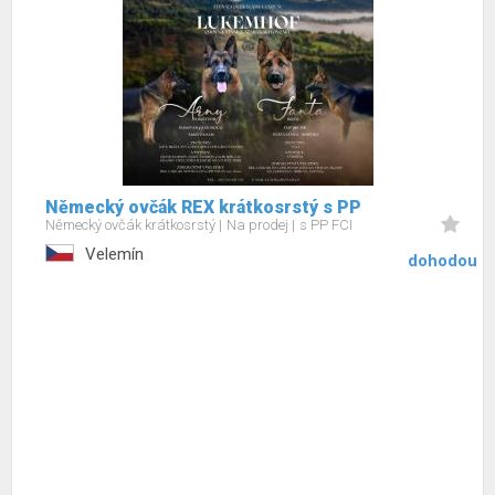
Německý ovčák REX krátkosrstý s PP
Německý ovčák krátkosrstý
Na prodej
s PP FCI
Velemín
dohodou