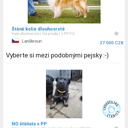
Štěně kolie dlouhosrsté
Kolie dlouhosrstá
Na prodej
s PP FCI
Lanškroun
27 000 CZK
Vyberte si mezi podobnými pejsky :-)
NO štěňata s PP