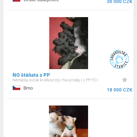
30 000 CZK
NO štěňata s PP
Německý ovčák krátkosrstý
Na prodej
s PP FCI
Brno
18 000 CZK