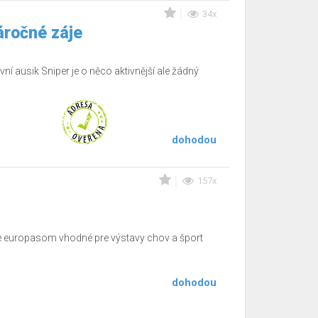
34x
áročné záje
ní ausik Sniper je o něco aktivnější ale žádný
dohodou
157x
e europasom vhodné pre výstavy chov a šport
dohodou