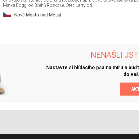
Chovatelská stanice od Břehů Rozkoše nabízí čokoládová štěňátka L
Matka Foggi od Břehů Rozkoše, Otec Larry od...
Nové Město nad Metují
NENAŠLI JST
Nastavte si hlídacího psa na míru a bu
do vaš
AK