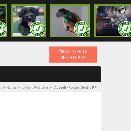
PŘIDAT INZERÁT
REGISTRACE
ad Kněžnou
Lhoty u Potštejna
Australský ovčák štěně s PP