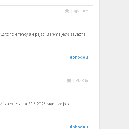
118x
.Z toho 4 fenky a 4 pejsci.Bereme ještě závazné
dohodou
91x
ovčáka narozená 23.6.2026.Štěňátka jsou
dohodou