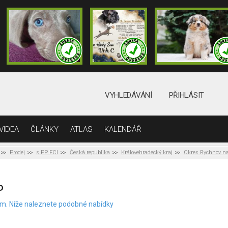
VYHLEDÁVÁNÍ
PŘIHLÁSIT
VIDEA
ČLÁNKY
ATLAS
KALENDÁŘ
Prodej
s PP FCI
Česká republika
Královehradecký kraj
Okres Rychnov n
P
elem. Níže naleznete podobné nabídky