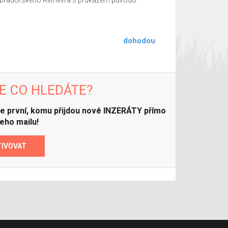
abradorského Retrievra s průkazem původu.
dohodou
E CO HLEDÁTE?
ďte první, komu přijdou nové INZERÁTY přímo
eho mailu!
TIVOVAT