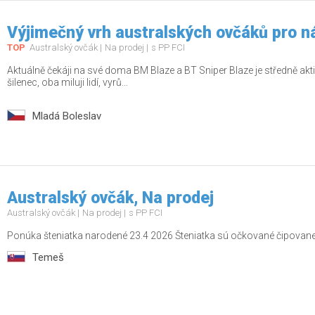
Výjimečný vrh australských ovčáků pro n
TOP
Australský ovčák
Na prodej
s PP FCI
Aktuálně čekáji na své doma BM Blaze a BT Sniper Blaze je středně aktiv
šilenec, oba miluji lidí, vyrů...
Mladá Boleslav
Australský ovčák, Na prodej
Australský ovčák
Na prodej
s PP FCI
Ponúka šteniatka narodené 23.4 2026 Šteniatka sú očkované čipovan
Temeš