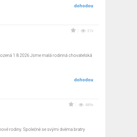
dohodou
37x
narozená 1.8.2026 Jsme malá rodinná chovatelská
dohodou
489x
nové rodiny. Společně se svými dvěma bratry