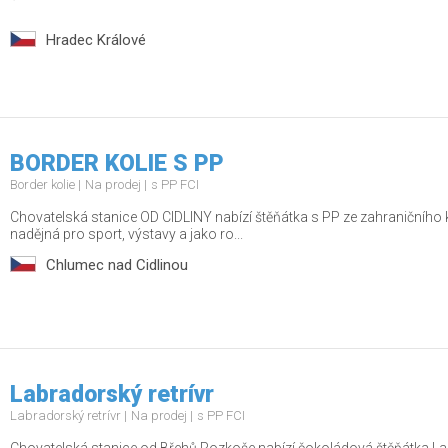
Hradec Králové
BORDER KOLIE S PP
Border kolie
Na prodej
s PP FCI
Chovatelská stanice OD CIDLINY nabízí štěňátka s PP ze zahraničního kr
nadějná pro sport, výstavy a jako ro...
Chlumec nad Cidlinou
Labradorský retrívr
Labradorský retrívr
Na prodej
s PP FCI