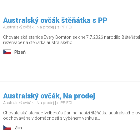
Australský ovčák štěňátka s PP
Australský ovčák
Na prodej
s PP FCI
Chovatelská stanice Every Bomton se dne 7.7.2026 narodilo 8 štěňátek
rezervace na štěňátka australského...
Plzeň
Australský ovčák, Na prodej
Australský ovčák
Na prodej
s PP FCI
Chovatelská stanice Ivelbero´s Darling nabízí štěňátka australského 
odchovávána v domácnosti s výběhem venku a...
Zlín