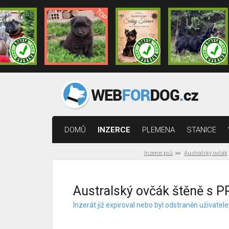
DOMŮ
INZERCE
PLEMENA
STANICE
Inzerce psů
Australský ovčák
Australský ovčák štěně s P
Inzerát již expiroval nebo byl odstraněn uživat