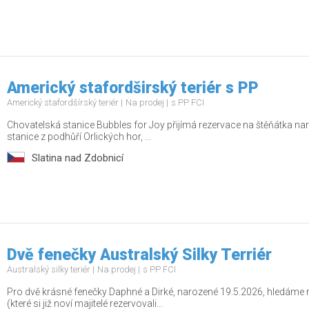
Americký stafordširský teriér s PP
Americký stafordšírský teriér
Na prodej
s PP FCI
Chovatelská stanice Bubbles for Joy přijímá rezervace na štěňátka 
stanice z podhůří Orlických hor, ...
Slatina nad Zdobnicí
Dvě fenečky Australský Silky Terriér
Australský silky teriér
Na prodej
s PP FCI
Pro dvě krásné fenečky Daphné a Dirké, narozené 19.5.2026, hledáme 
(které si již noví majitelé rezervovali...