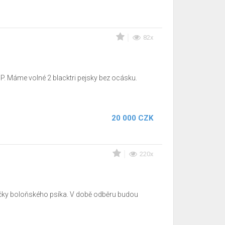
82x
P. Máme volné 2 blacktri pejsky bez ocásku.
20 000 CZK
220x
ečky boloňského psíka. V době odběru budou