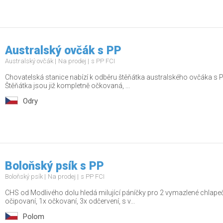
Australský ovčák s PP
Australský ovčák
Na prodej
s PP FCI
Chovatelská stanice nabízí k odběru štěňátka australského ovčáka s P
Štěňátka jsou již kompletně očkovaná, ...
Odry
Boloňský psík s PP
Boloňský psík
Na prodej
s PP FCI
CHS od Modlivého dolu hledá milující páníčky pro 2 vymazlené chlap
očipovaní, 1x očkovaní, 3x odčervení, s v...
Polom