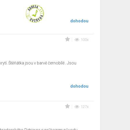
dohodou
100x
ytí. Štěňátka jsou v barvě černobílé . Jsou
dohodou
127x