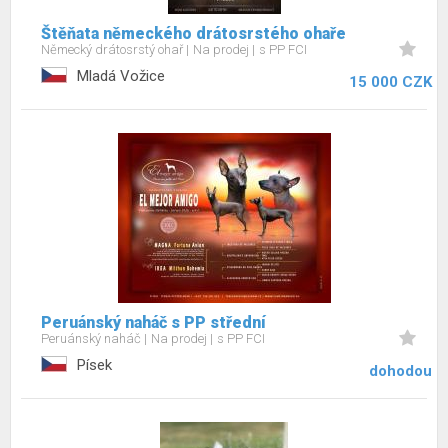
Štěňata německého drátosrstého ohaře
Německý drátosrstý ohař
Na prodej
s PP FCI
Mladá Vožice
15 000 CZK
Peruánský naháč s PP střední
Peruánský naháč
Na prodej
s PP FCI
Písek
dohodou