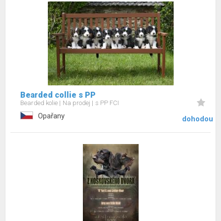
Bearded collie s PP
Bearded kolie
Na prodej
s PP FCI
Opařany
dohodou