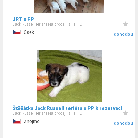
JRT s PP
Jack Russell Teriér
Na prodej
s PP FCI
Osek
dohodou
Štěňátka Jack Russell teriéra s PP k rezervaci
Jack Russell Teriér
Na prodej
s PP FCI
Znojmo
dohodou