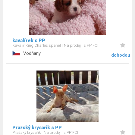
kavalírek s PP
Kavalír King Charles španěl
Na prodej
s PP FCI
Vodňany
dohodou
Pražský krysařík s PP
Pražský krysařík
Na prodej
s PP FCI