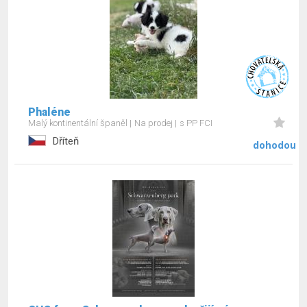
Phaléne
Malý kontinentální španěl
Na prodej
s PP FCI
Dříteň
dohodou