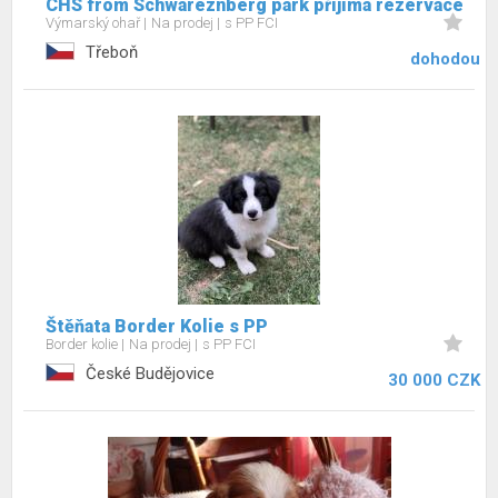
CHS from Schwareznberg park přijímá rezervace
Výmarský ohař
Na prodej
s PP FCI
Třeboň
dohodou
Štěňata Border Kolie s PP
Border kolie
Na prodej
s PP FCI
České Budějovice
30 000 CZK