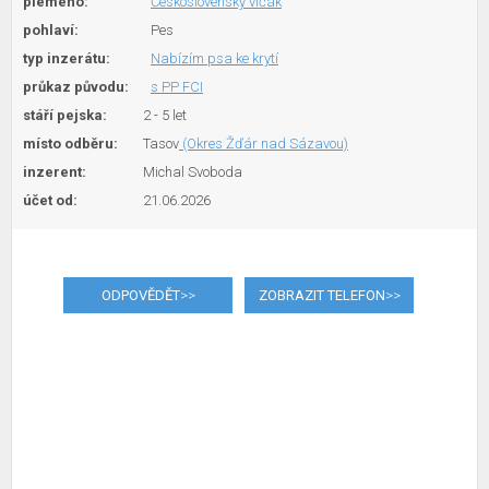
plemeno:
Československý vlčák
pohlaví:
Pes
typ inzerátu:
Nabízím psa ke krytí
průkaz původu:
s PP FCI
stáří pejska:
2 - 5 let
místo odběru:
Tasov
(Okres Žďár nad Sázavou)
inzerent:
Michal Svoboda
účet od:
21.06.2026
ODPOVĚDĚT
>>
ZOBRAZIT TELEFON
>>