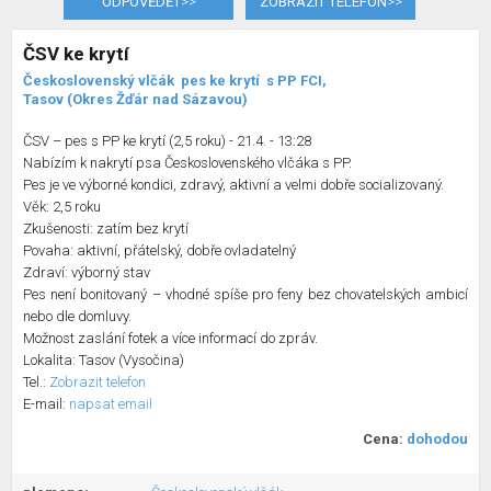
ODPOVĚDĚT
>>
ZOBRAZIT TELEFON
>>
ČSV ke krytí
Československý vlčák
pes ke krytí
s PP FCI,
Tasov (Okres Žďár nad Sázavou)
ČSV – pes s PP ke krytí (2,5 roku) - 21.4. - 13:28
Nabízím k nakrytí psa Československého vlčáka s PP.
Pes je ve výborné kondici, zdravý, aktivní a velmi dobře socializovaný.
Věk: 2,5 roku
Zkušenosti: zatím bez krytí
Povaha: aktivní, přátelský, dobře ovladatelný
Zdraví: výborný stav
Pes není bonitovaný – vhodné spíše pro feny bez chovatelských ambicí
nebo dle domluvy.
Možnost zaslání fotek a více informací do zpráv.
Lokalita: Tasov (Vysočina)
Tel.:
Zobrazit telefon
E-mail:
napsat email
Cena:
dohodou