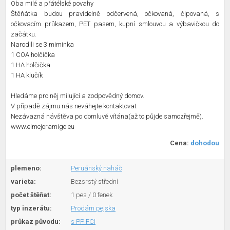
Oba milé a přátélské povahy
Štěňátka budou pravidelně odčervená, očkovaná, čipovaná, s
očkovacím průkazem, PET pasem, kupní smlouvou a výbavičkou do
začátku.
Narodili se 3 miminka
1 COA holčička
1 HA holčička
1 HA klučík
Hledáme pro něj milující a zodpovědný domov.
V případě zájmu nás neváhejte kontaktovat
Nezávazná návštěva po domluvě vítána(až to půjde samozřejmě).
www.elmejoramigo.eu
Cena:
dohodou
plemeno:
Peruánský naháč
varieta:
Bezsrstý střední
počet štěňat:
1 pes / 0 fenek
typ inzerátu:
Prodám pejska
průkaz původu:
s PP FCI