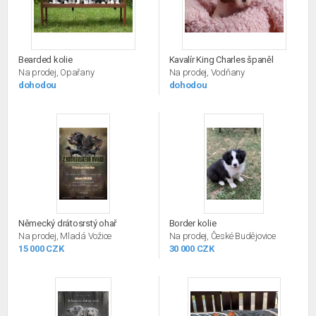
Bearded kolie
Kavalír King Charles španěl
Na prodej, Opařany
Na prodej, Vodňany
dohodou
dohodou
Německý drátosrstý ohař
Border kolie
Na prodej, Mladá Vožice
Na prodej, České Budějovice
15 000 CZK
30 000 CZK