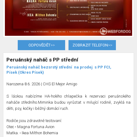
ODPOVĚDĚT
>>
ZOBRAZIT TELEFON
>>
Peruánský naháč s PP střední
Peruánský naháč bezsrstý střední
na prodej
s PP FCI,
Písek (Okres Písek)
Narozena 8.6. 2026 | CHS El Mejor Amigo
S láskou nabízíme HA-holého chlapečka k rezervaci peruánského
naháče středního.Miminka budou vyrůstat v milující rodině, zvyklá na
děti, psy, kočky i běžný domácí ruch.
Rodiče jsou zdravotně testovaní:
Otec • Magna Fortuna Avion
Matka. • Ikea Milthon Bohemia