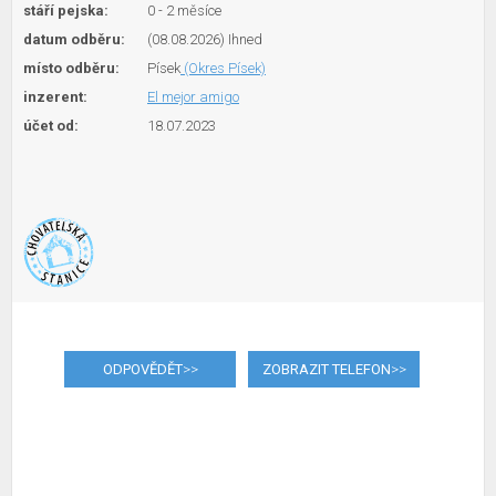
stáří pejska:
0 - 2 měsíce
datum odběru:
(08.08.2026) Ihned
místo odběru:
Písek
(Okres Písek)
inzerent:
El mejor amigo
účet od:
18.07.2023
ODPOVĚDĚT
>>
ZOBRAZIT TELEFON
>>