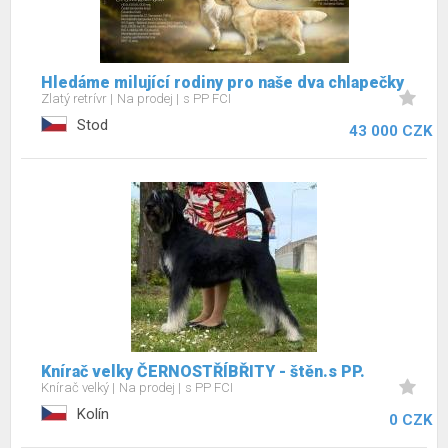
Hledáme milující rodiny pro naše dva chlapečky
Zlatý retrívr
Na prodej
s PP FCI
Stod
43 000 CZK
Knírač velky ČERNOSTŘÍBŘITY - štěn.s PP.
Knírač velký
Na prodej
s PP FCI
Kolín
0 CZK