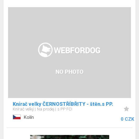
Knírač velky ČERNOSTŘÍBŘITY - štěn.s PP.
Knírač velký
Na prodej
s PP FCI
Kolín
0 CZK