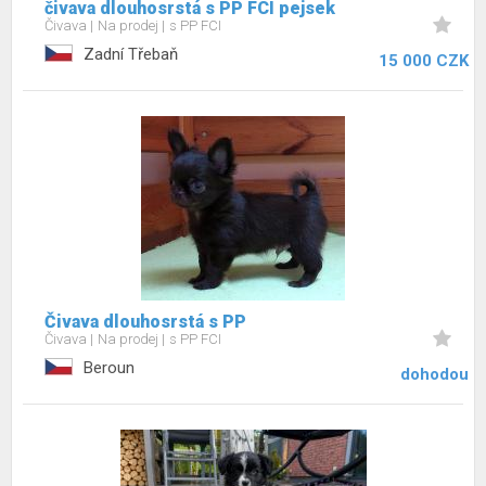
čivava dlouhosrstá s PP FCI pejsek
Čivava
Na prodej
s PP FCI
Zadní Třebaň
15 000 CZK
Čivava dlouhosrstá s PP
Čivava
Na prodej
s PP FCI
Beroun
dohodou