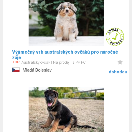
Výjimečný vrh australských ovčáků pro náročné
záje
TOP
Australský ovčák
Na prodej
s PP FCI
Mladá Boleslav
dohodou