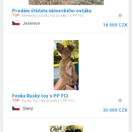
Prodám štěňata německého ovčáka
TOP
Německý ovčák
Na prodej
s PP FCI
Jesenice
18 000 CZK
Fenka Ruský toy s PP FCI
TOP
Ruský Toy
Na prodej
s PP FCI
Slaný
35 000 CZK