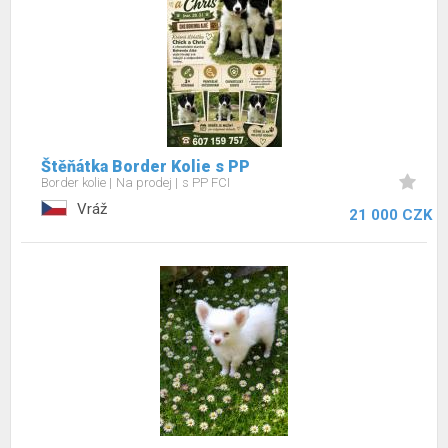
Štěňátka Border Kolie s PP
Border kolie
Na prodej
s PP FCI
Vráž
21 000 CZK