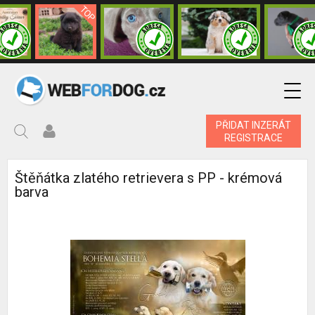
PŘIDAT INZERÁT
REGISTRACE
Štěňátka zlatého retrievera s PP - krémová
barva