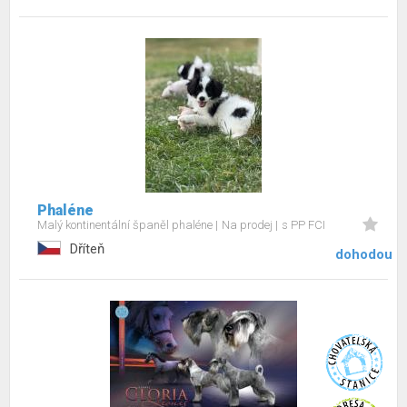
Phaléne
Malý kontinentální španěl phaléne
Na prodej
s PP FCI
Dříteň
dohodou