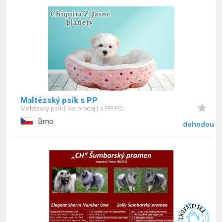
Maltézský psík s PP
Maltézský psík
Na prodej
s PP FCI
Brno
dohodou