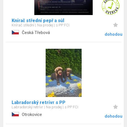
Knírač střední pepř a sůl
Knírač střední
Na prodej
s PP FCI
Česká Třebová
dohodou
Labradorský retrívr s PP
Labradorský retrívr
Na prodej
s PP FCI
Otrokovice
dohodou