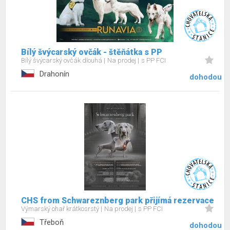
Bílý švýcarský ovčák - štěňátka s PP
Bílý švýcarský ovčák dlouhá
Na prodej
s PP FCI
Drahonín
dohodou
CHS from Schwareznberg park přijímá rezervace
Výmarský ohař krátkosrstý
Na prodej
s PP FCI
Třeboň
dohodou