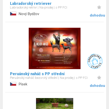
Labradorský retriever
Labradorský retrívr
Na prodej
s PP FCI
Nový Bydžov
dohodou
Peruánský naháč s PP střední
Peruánský naháč bezsrstý střední
Na prodej
s PP FCI
Písek
dohodou