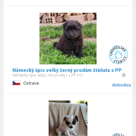
Německý špic velký černý prodám štěňata s PP
Německý špic velký
Na prodej
s PP FCI
Ostrava
dohodou