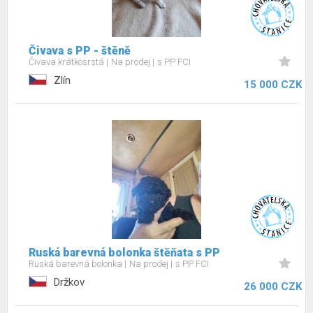
Čivava s PP - štěně
Čivava krátkosrstá
Na prodej
s PP FCI
Zlín
15 000 CZK
Ruská barevná bolonka štěňata s PP
Ruská barevná bolonka
Na prodej
s PP FCI
Držkov
26 000 CZK