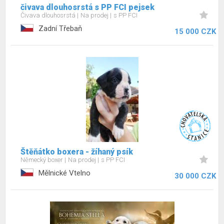
čivava dlouhosrstá s PP FCI pejsek
Čivava dlouhosrstá
Na prodej
s PP FCI
Zadní Třebaň
15 000 CZK
Štěňátko boxera - žíhaný psík
Německý boxer
Na prodej
s PP FCI
Mělnické Vtelno
30 000 CZK