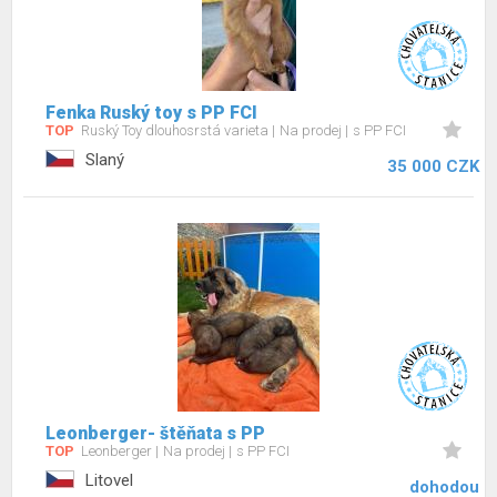
Fenka Ruský toy s PP FCI
TOP
Ruský Toy dlouhosrstá varieta
Na prodej
s PP FCI
Slaný
35 000 CZK
Leonberger- štěňata s PP
TOP
Leonberger
Na prodej
s PP FCI
Litovel
dohodou