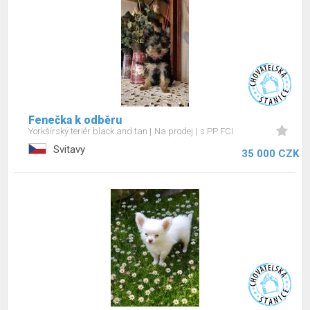
Fenečka k odběru
Yorkšírský teriér black and tan
Na prodej
s PP FCI
Svitavy
35 000 CZK