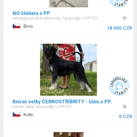
NO štěňata s PP
Německý ovčák krátkosrstý
Na prodej
s PP FCI
Brno
18 000 CZK
Knírač velky ČERNOSTŘÍBŘITY - štěn.s PP.
Knírač velký
Na prodej
s PP FCI
Kolín
0 CZK