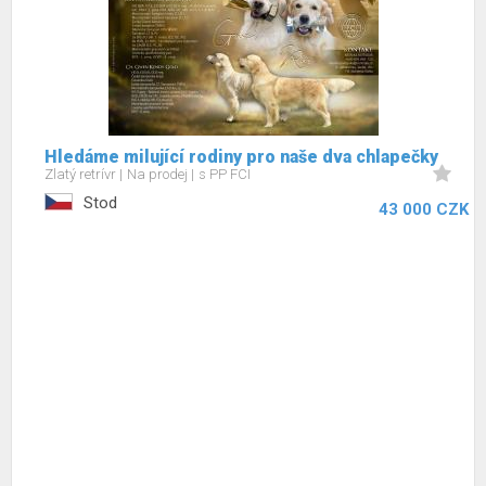
Hledáme milující rodiny pro naše dva chlapečky
Zlatý retrívr
Na prodej
s PP FCI
Stod
43 000 CZK