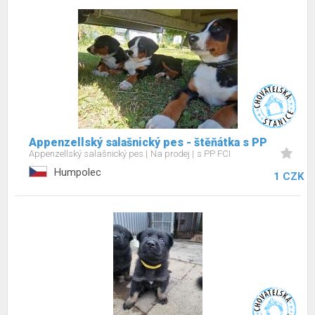
Appenzellský salašnický pes - štěňátka s PP
Appenzellský salašnický pes
Na prodej
s PP FCI
Humpolec
1 CZK