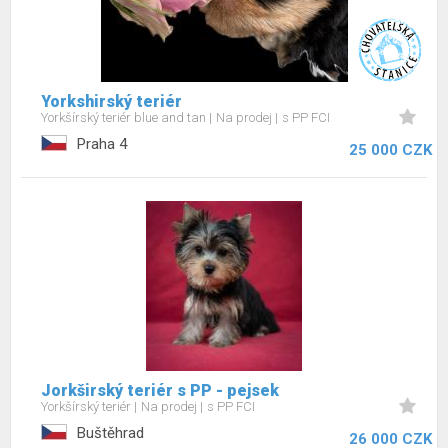
Yorkshirský teriér
Yorkšírský teriér blue and tan
Na prodej
s PP FCI
Praha 4
25 000 CZK
Jorkširský teriér s PP - pejsek
Yorkšírský teriér
Na prodej
s PP FCI
Buštěhrad
26 000 CZK