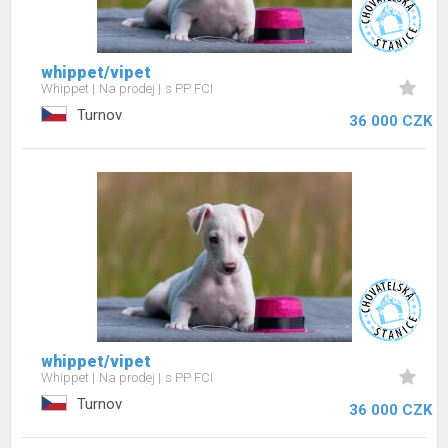
whippet/vipet
Whippet
Na prodej
s PP FCI
Turnov
36 000 CZK
whippet/vipet
Whippet
Na prodej
s PP FCI
Turnov
36 000 CZK