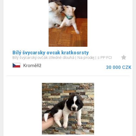
Bílý švycarsky ovcak kratkosrsty
Bílý švýcarský ovčák středně dlouhá
Na prodej
s PP FCI
Kroměříž
30 000 CZK