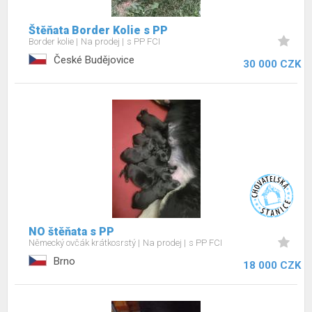
Štěňata Border Kolie s PP
Border kolie
Na prodej
s PP FCI
České Budějovice
30 000 CZK
NO štěňata s PP
Německý ovčák krátkosrstý
Na prodej
s PP FCI
Brno
18 000 CZK