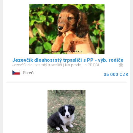
Jezevčík dlouhosrstý trpasličí s PP - výb. rodiče
Jezevčík dlouhosrstý trpasličí
Na prodej
s PP FCI
Plzeň
35 000 CZK