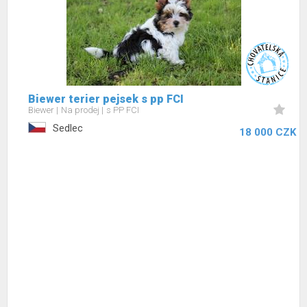
Biewer terier pejsek s pp FCI
Biewer
Na prodej
s PP FCI
Sedlec
18 000 CZK