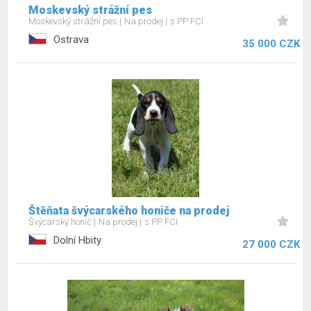
Moskevský strážní pes
Moskevský strážní pes
Na prodej
s PP FCI
Ostrava
35 000 CZK
Štěňata švýcarského honiče na prodej
Švýcarský honič
Na prodej
s PP FCI
Dolní Hbity
27 000 CZK