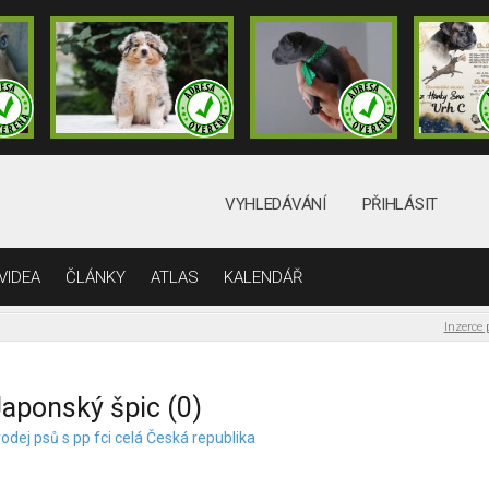
VYHLEDÁVÁNÍ
PŘIHLÁSIT
VIDEA
ČLÁNKY
ATLAS
KALENDÁŘ
Inzerce 
aponský špic (0)
odej psů s pp fci celá Česká republika