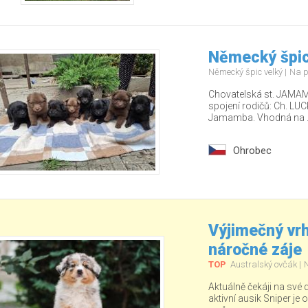
Německý špic
Německý špic velký
Na p
Chovatelská st. JAMA
spojení rodičů: Ch. LU
Jamamba. Vhodná na ..
Ohrobec
Výjimečný vrh
náročné záje
TOP
Australský ovčák
Aktuálně čekáji na své
aktivní ausik Sniper je o