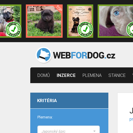
DOMŮ
INZERCE
PLEMENA
STANICE
KRITÉRIA
J
Plemena:
pr
Japonský špic