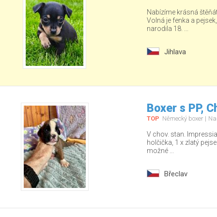
Nabízíme krásná štěňá
Volná je fenka a pejsek
narodila 18. ...
Jihlava
Boxer s PP, C
TOP
Německý boxer
Na
V chov. stan. Impressia
holčička, 1 x zlatý pej
možné ...
Břeclav