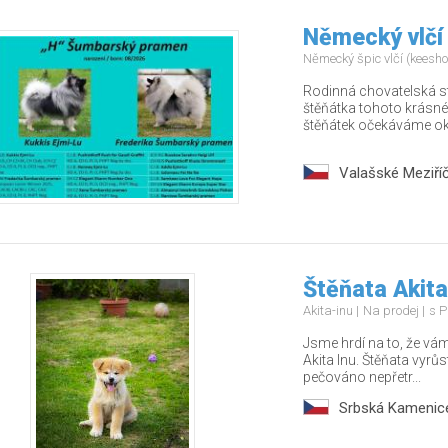
Německý vlčí
Německý špic vlčí (keesh
Rodinná chovatelská s
štěňátka tohoto krásné
štěňátek očekáváme oko
Valašské Meziříč
Štěňata Akita
Akita-inu
Na prodej
s P
Jsme hrdí na to, že vá
Akita Inu. Štěňata vyrůs
pečováno nepřetr...
Srbská Kamenic