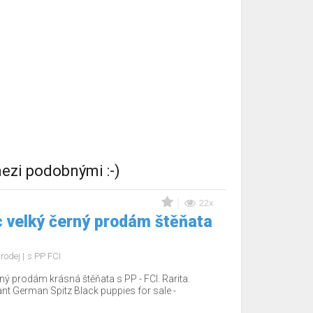
ezi podobnými :-)
22x
 velký černý prodám štěňata
rodej
s PP FCI
ý prodám krásná štěňata s PP - FCI. Rarita.
nt German Spitz Black puppies for sale -