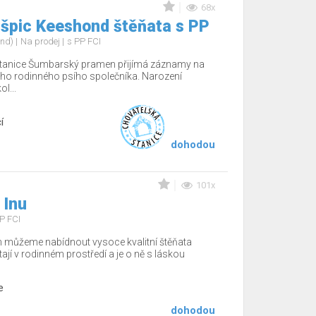
68x
 špic Keeshond štěňata s PP
ond)
Na prodej
s PP FCI
tanice Šumbarský pramen přijímá záznamy na
ho rodinného psího společníka. Narození
l...
í
dohodou
101x
 Inu
P FCI
m můžeme nabídnout vysoce kvalitní štěňata
tají v rodinném prostředí a je o ně s láskou
e
dohodou