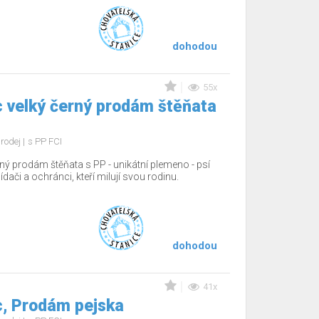
dohodou
55x
 velký černý prodám štěňata
rodej
s PP FCI
ný prodám štěňata s PP - unikátní plemeno - psí
hlídači a ochránci, kteří milují svou rodinu.
dohodou
41x
, Prodám pejska