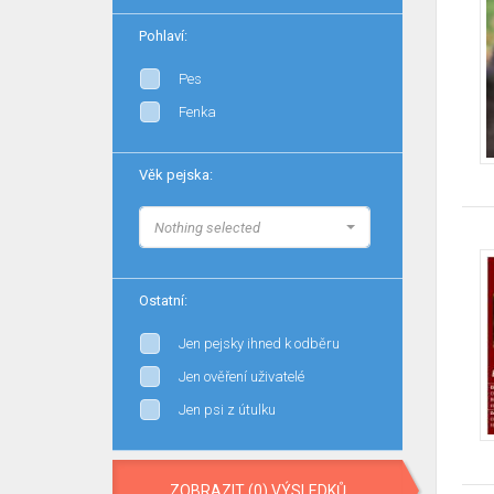
Pohlaví:
Pes
Fenka
Věk pejska:
Nothing selected
Ostatní:
Jen pejsky ihned k odběru
Jen ověření uživatelé
Jen psi z útulku
ZOBRAZIT (0) VÝSLEDKŮ