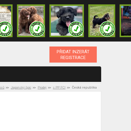
PŘIDAT INZERÁT
REGISTRACE
psů
Japonský špic
Prodej
s PP FCI
Česká republika