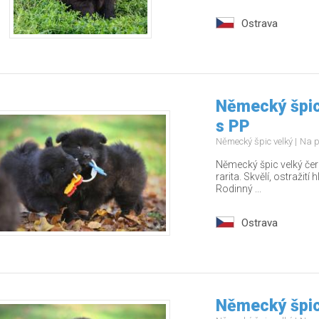
Ostrava
Německý špic
s PP
Německý špic velký
Na p
Německý špic velký čer
rarita. Skvělí, ostražití 
Rodinný ...
Ostrava
Německý špic