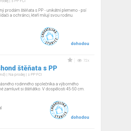
rodej
s PP FCI
ný prodám štěňata s PP - unikátní plemeno - psí
hlídači a ochránci, kteří milují svou rodinu.
dohodou
72x
shond štěňata s PP
ond)
Na prodej
s PP FCI
ásného rodinného společníka a výborného
žné zamluvit si štěňátko. V dospělosti 45-50 cm.
í
dohodou