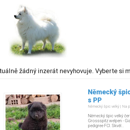
tuálně žádný inzerát nevyhovuje. Vyberte si m
Německý špic
s PP
Německý špic velký
Na p
Německý špic velký čern
Grossspitz welpen - Gia
pedigree FCI. Skvěl...