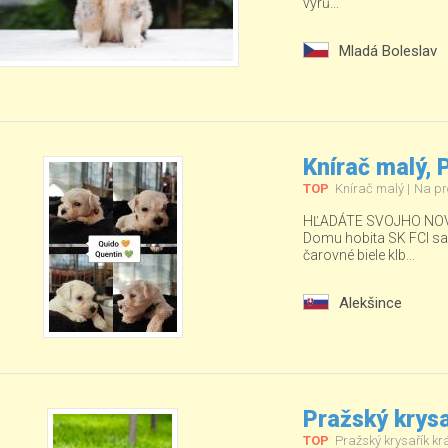
vyrů...
Mladá Boleslav
Knírač malý,
TOP
Knírač malý
Na pr
HĽADÁTE SVOJHO NOV
Domu hobita SK FCI sa ud
čarovné biele klb...
Alekšince
Pražský krysa
TOP
Pražský krysařík kr