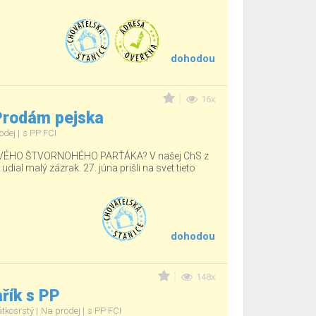
dohodou
16x
 Prodám pejska
odej
s PP FCI
ÉHO ŠTVORNOHÉHO PARŤÁKA? V našej ChS z
ial malý zázrak. 27. júna prišli na svet tieto
dohodou
148x
řík s PP
átkosrstý
Na prodej
s PP FCI