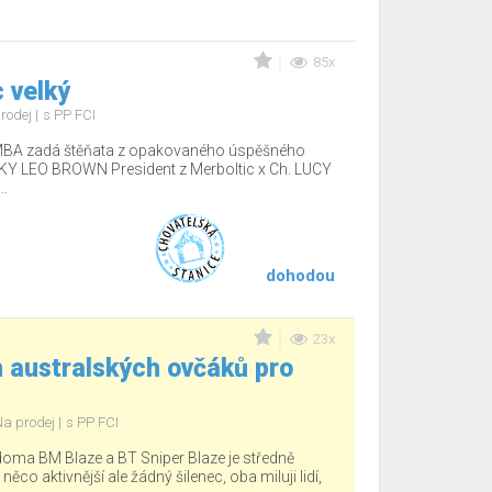
85x
 velký
rodej
s PP FCI
MBA zadá štěňata z opakovaného úspěšného
CKY LEO BROWN President z Merboltic x Ch. LUCY
.
dohodou
23x
 australských ovčáků pro
Na prodej
s PP FCI
 doma BM Blaze a BT Sniper Blaze je středně
 něco aktivnější ale žádný šilenec, oba miluji lidí,