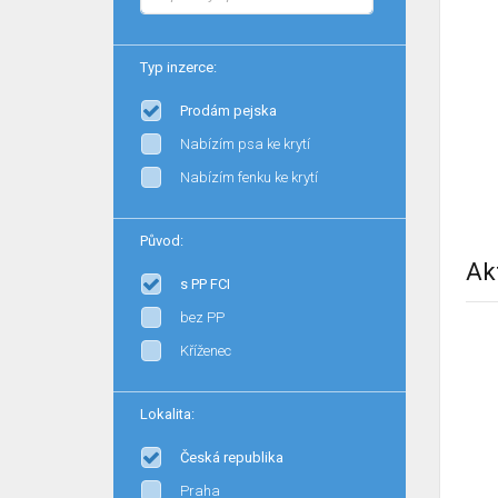
Typ inzerce:
Prodám pejska
Nabízím psa ke krytí
Nabízím fenku ke krytí
Původ:
Ak
s PP FCI
bez PP
Kříženec
Lokalita:
Česká republika
Praha