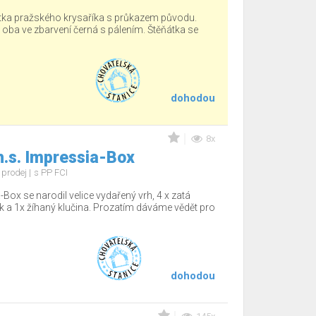
tka pražského krysaříka s průkazem původu.
, oba ve zbarvení černá s pálením. Štěňátka se
dohodou
8x
h.s. Impressia-Box
 prodej
s PP FCI
-Box se narodil velice vydařený vrh, 4 x zatá
sek a 1x žíhaný klučina. Prozatím dáváme vědět pro
dohodou