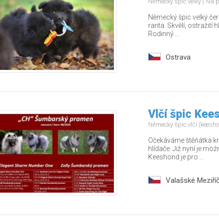
Německý špic velký
Na p
Německý špic velký čer
rarita. Skvělí, ostražití 
Rodinný ...
Ostrava
Vlčí špic Kee
Německý špic vlčí (keesh
Očekáváme štěňátka kr
hlídače. Již nyní je mo
Keeshond je pro ...
Valašské Meziříč