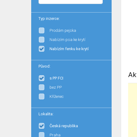
Typ inzerce:
Prodám pejska
Nabízím psa ke krytí
Nabízím fenku ke krytí
Původ:
Ak
s PP FCI
bez PP
Kříženec
Lokalita:
Česká republika
Praha