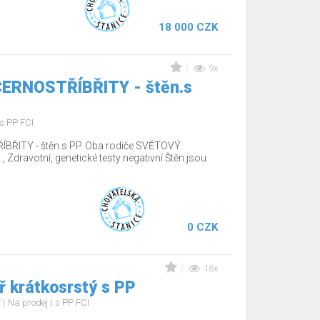
18 000 CZK
9x
 ČERNOSTŘÍBŘITY - štěn.s
s PP FCI
ÍBŘITY - štěn.s PP. Oba rodiče SVĚTOVÝ
Zdravotní, genetické testy negativní.Štěn.jsou
0 CZK
16x
 krátkosrstý s PP
ř
Na prodej
s PP FCI