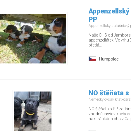
Appenzellský 
PP
Appenzellský salašnický
Naše CHS od Jamborských
appenzellátek. Ve vrhu 7
předá...
Humpolec
NO štěňata s
Německý ovčák krátkosrs
NO štěňata s PP zadám 
vhodnénavýcvikneborodi
na stránkách chs z Cago