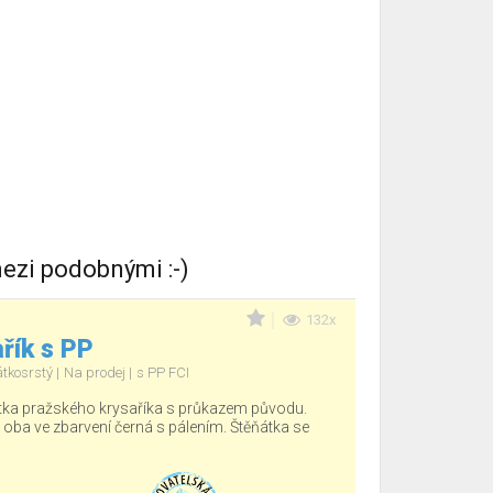
ezi podobnými :-)
132x
řík s PP
átkosrstý
Na prodej
s PP FCI
tka pražského krysaříka s průkazem původu.
, oba ve zbarvení černá s pálením. Štěňátka se