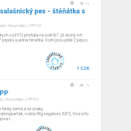
2x
salašnický pes - štěňátka s
 pes
Na prodej
s PP FCI
 vod FCI přivítala na svět 8.7. již druhý vrh
 pejsků a jedna fenečka. Volní jsou ještě 2 pejsci,
1 CZK
7x
 PP
tý
Na prodej
s PP FCI
fenky černá a se znaky,
nnýparťák, rodiče Rtg negativní, IGP2, Více info
va r...