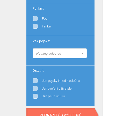
Pohlaví:
Pes
Fenka
Věk pejska:
Nothing selected
Ostatní:
Jen pejsky ihned k odběru
Jen ověření uživatelé
Jen psi z útulku
ZOBRAZIT (0) VÝSLEDKŮ