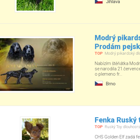
Jihlava
Modrý pikards
Prodám pejs
TOP
Modrý pikardský dl
Nabízím štěňátka Modré
se narodila 21.červenc
o plemeno fr...
Brno
Fenka Ruský t
TOP
Ruský Toy dlouhosrs
CHS Golden Elf zadá fe