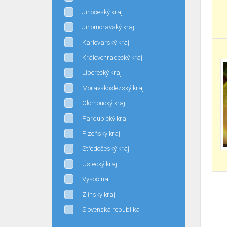
Jihočeský kraj
Jihomoravský kraj
Karlovarský kraj
Královehradecký kraj
Liberecký kraj
Moravskoslezský kraj
Olomoucký kraj
Pardubický kraj
Plzeňský kraj
Středočeský kraj
Ústecký kraj
Vysočina
Zlínský kraj
Slovenská republika