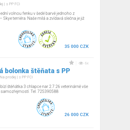
dej
s PP FCI
lední volnou fenku v šedé barvě jednoho z
Skye terriéra. Naše milá a zvídavá slečna je již
35 000 CZK
6x
á bolonka štěňata s PP
Na prodej
s PP FCI
ízí štěňátka 3 chlapce nar 2.7.26 veterinárně vše
í samozřejmostí. Tel. 725390588
26 000 CZK