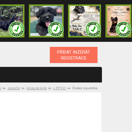
PŘIDAT INZERÁT
REGISTRACE
ů
Jezevčík
Fenka ke krytí
s PP FCI
Česká republika