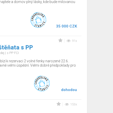
jitele a domov plný lásky, kde bude milovanou
35 000 CZK
91x
štěňata s PP
dej
s PP FCI
ízí k rezervaci 2 volné fenky narozené 22.6..
tavně velmi úspěšní. Velmi dobré předpoklady pro
dohodou
153x