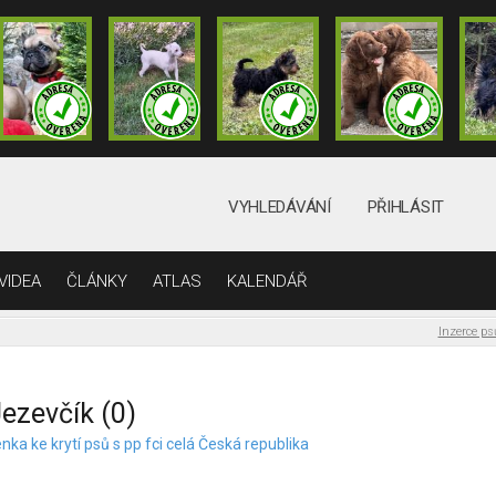
VYHLEDÁVÁNÍ
PŘIHLÁSIT
VIDEA
ČLÁNKY
ATLAS
KALENDÁŘ
Inzerce ps
ezevčík (0)
nka ke krytí psů s pp fci celá Česká republika