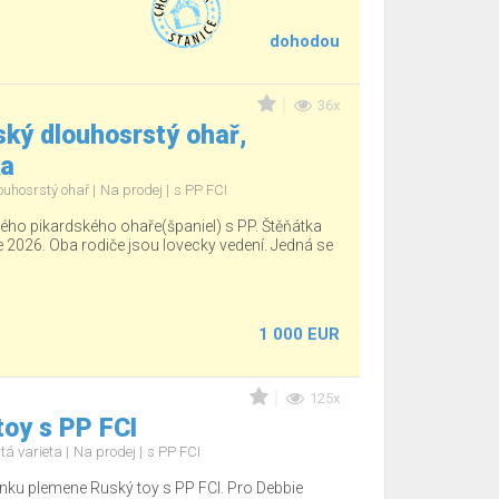
dohodou
36x
ký dlouhosrstý ohař,
ka
ouhosrstý ohař
Na prodej
s PP FCI
ho pikardského ohaře(španiel) s PP. Štěňátka
e 2026. Oba rodiče jsou lovecky vedení. Jedná se
1 000 EUR
125x
oy s PP FCI
tá varieta
Na prodej
s PP FCI
nku plemene Ruský toy s PP FCI. Pro Debbie