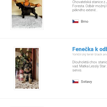
Chovatelská stanice z 
Foresta. Odběr možný 
pěkného exterié...
Brno
Fenečka k od
Yorkšírský teriér black a
Dlouholetá chov. stani
vad. Matka Lessly Star 
servis.
Svitavy