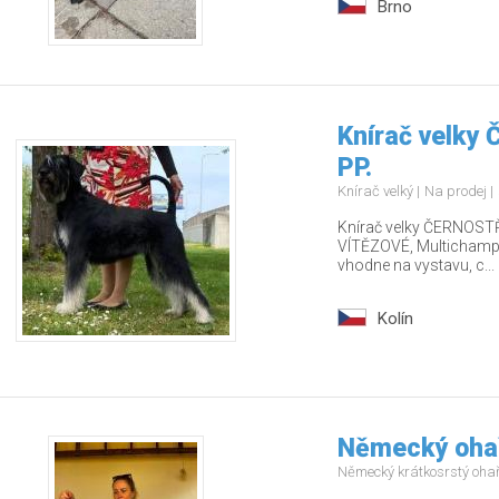
Brno
Knírač velky
PP.
Knírač velký
Na prodej
Knírač velky ČERNOSTŘ
VÍTĚZOVÉ, Multichamp., 
vhodne na vystavu, c...
Kolín
Německý ohař
Německý krátkosrstý oha