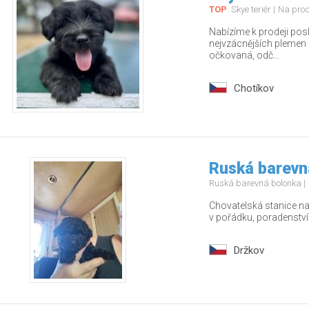
TOP
Skye teriér
Na pro
Nabízíme k prodeji pos
nejvzácnějších plemen – 
očkovaná, odč...
Chotíkov
Ruská barevn
Ruská barevná bolonka
Chovatelská stanice nab
v pořádku, poradenstv
Držkov