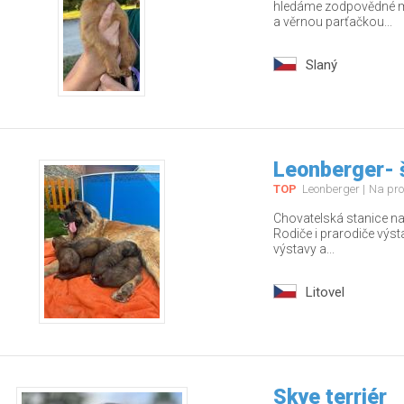
hledáme zodpovědné ma
a věrnou parťačkou...
Slaný
Leonberger- 
TOP
Leonberger
Na pro
Chovatelská stanice nab
Rodiče i prarodiče výs
výstavy a...
Litovel
Skye terriér