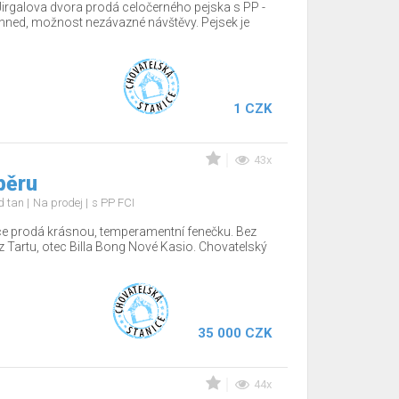
Jirgalova dvora prodá celočerného pejska s PP -
hned, možnost nezávazné návštěvy. Pejsek je
1 CZK
43x
běru
nd tan
Na prodej
s PP FCI
ce prodá krásnou, temperamentní fenečku. Bez
z Tartu, otec Billa Bong Nové Kasio. Chovatelský
35 000 CZK
44x