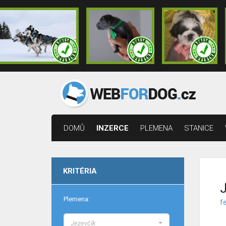
DOMŮ
INZERCE
PLEMENA
STANICE
KRITÉRIA
J
Plemena:
fe
Jezevčík