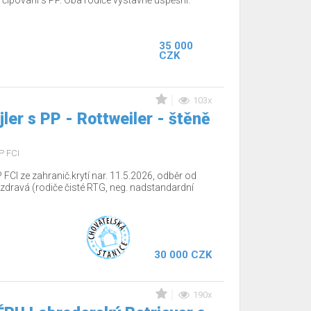
 čipovani s PP. Oba rodiče výstavně úspěšní.
35 000
CZK
103x
jler s PP - Rottweiler - štěně
P FCI
 FCI ze zahranič.krytí nar. 11.5.2026, odběr od
dravá (rodiče čisté RTG, neg. nadstandardní
30 000 CZK
190x