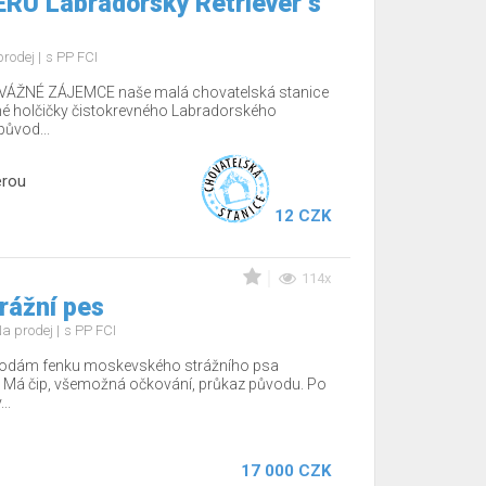
RU Labradorský Retriever s
prodej
s PP FCI
ÁŽNÉ ZÁJEMCE naše malá chovatelská stanice
é holčičky čistokrevného Labradorského
původ...
erou
12 CZK
114x
rážní pes
a prodej
s PP FCI
rodám fenku moskevského strážního psa
 Má čip, všemožná očkování, průkaz původu. Po
..
17 000 CZK