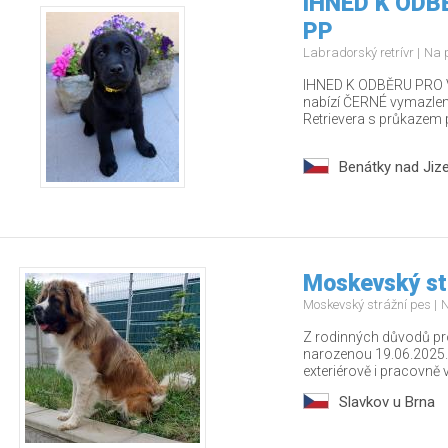
IHNED K ODBĚ
PP
Labradorský retrívr
Na 
IHNED K ODBĚRU PRO V
nabízí ČERNÉ vymazlen
Retrievera s průkazem 
Benátky nad Jiz
Moskevský st
Moskevský strážní pes
N
Z rodinných důvodů p
narozenou 19.06.2025.
exteriérově i pracovně v.
Slavkov u Brna