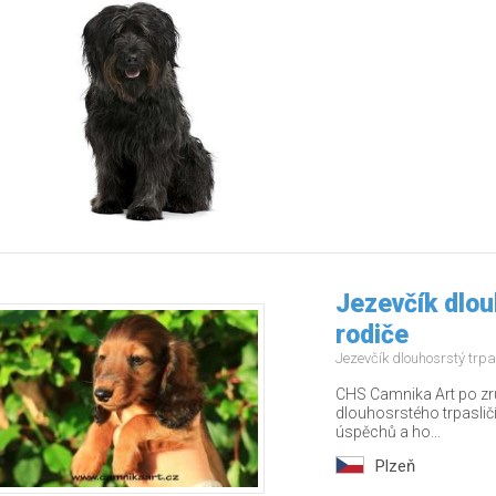
Jezevčík dlouh
rodiče
Jezevčík dlouhosrstý trpa
CHS Camnika Art po zru
dlouhosrstého trpasličí
úspěchů a ho...
Plzeň