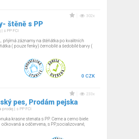
302x
y- štěně s PP
j
s PP FCI
. přijímá záznamy na štěňátka po kvalitních
ěňátka ( pouze fenky) černobílé a šedobílé barvy (
0 CZK
233x
ský pes, Prodám pejska
 prodej
s PP FCI
nuka krasne stenata s PP. Cerne a cerno biele.
 očkovaná a odčervena, s PP,socializované,