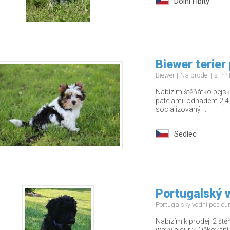
Dolní Hbity
Biewer terier
Biewer
Na prodej
s PP 
Nabízím štěňátko pejsk
patelami, odhadem 2,4 
socializovaný. ...
Sedlec
Portugalský v
Portugalský vodní pes cu
Nabízím k prodeji 2 ště