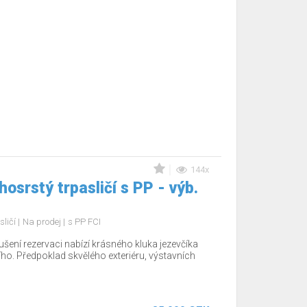
144x
osrstý trpasličí s PP - výb.
sličí
Na prodej
s PP FCI
šení rezervaci nabízí krásného kluka jezevčíka
ho. Předpoklad skvělého exteriéru, výstavních