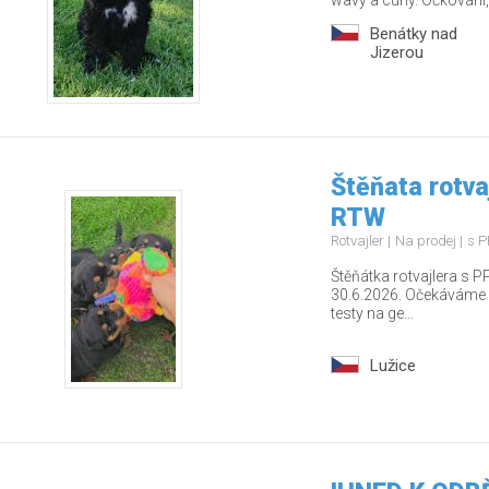
wavy a curly. Očkování,
Benátky nad
Jizerou
Štěňata rotva
RTW
Rotvajler
Na prodej
s P
Štěňátka rotvajlera s PP
30.6.2026. Očekáváme z
testy na ge...
Lužice