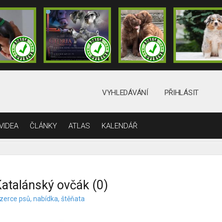
VYHLEDÁVÁNÍ
PŘIHLÁSIT
VIDEA
ČLÁNKY
ATLAS
KALENDÁŘ
atalánský ovčák (0)
nzerce psů, nabídka, štěňata