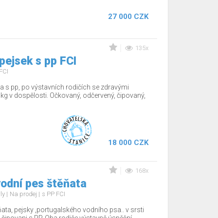
27 000 CZK
135x
 pejsek s pp FCI
FCI
a s pp, po výstavních rodičích se zdravými
kg v dospělosti. Očkovaný, odčervený, čipovaný,
18 000 CZK
168x
odní pes štěňata
rly
Na prodej
s PP FCI
ňata, pejsky ,portugalského vodního psa.. v srsti