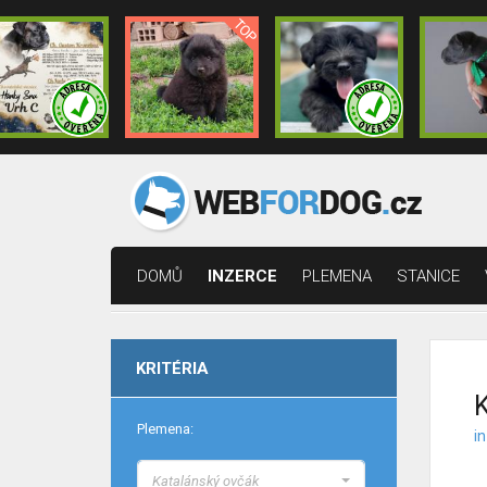
DOMŮ
INZERCE
PLEMENA
STANICE
KRITÉRIA
K
Plemena:
i
Katalánský ovčák