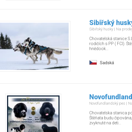
Sibiřský husk
Sibiřský husky
Na prode
Chovatelská stanice S.L
rodičích s PP ( FCI). Št
hnědook...
Sadská
Novofundland
Novofundlandský pes
Na
Chovatelska stanica po
Štěňata budu čipována,
zvyknuté na deti...