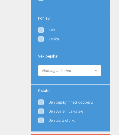
Pohlaví:
Pes
Fenka
Věk pejska:
Nothing selected
Ostatní:
Jen pejsky ihned k odběru
Jen ověření uživatelé
Jen psi z útulku