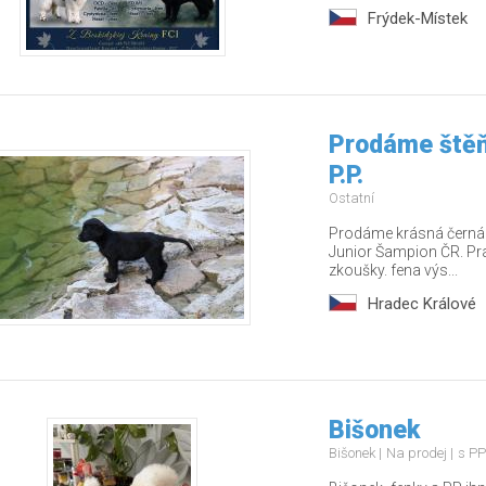
Frýdek-Místek
Prodáme štěň
P.P.
Ostatní
Prodáme krásná černá š
Junior Šampion ČR. Pr
zkoušky. fena výs...
Hradec Králové
Bišonek
Bišonek
Na prodej
s PP