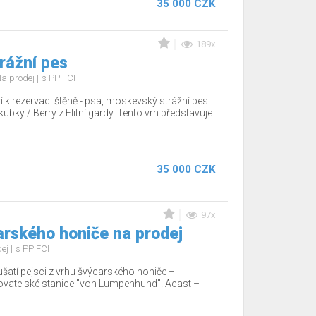
35 000 CZK
189x
rážní pes
a prodej
s PP FCI
zí k rezervaci štěně - psa, moskevský strážní pes
ubky / Berry z Elitní gardy. Tento vrh představuje
35 000 CZK
97x
arského honiče na prodej
dej
s PP FCI
ušatí pejsci z vrhu švýcarského honiče –
ovatelské stanice "von Lumpenhund". Acast –