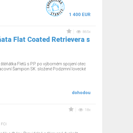
1 400 EUR
865x
ata Flat Coated Retrievera s
těňátka Fletů s P.P. po výborném spojení otec
acovní Šampion SK. složené Podzimní lovecké
dohodou
18x
 FCI