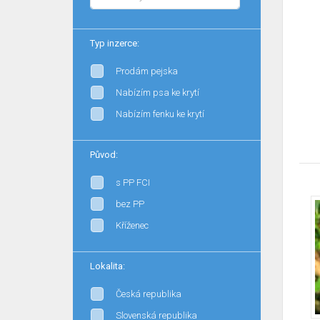
Typ inzerce:
Prodám pejska
Nabízím psa ke krytí
Nabízím fenku ke krytí
Původ:
s PP FCI
bez PP
Kříženec
Lokalita:
Česká republika
Slovenská republika