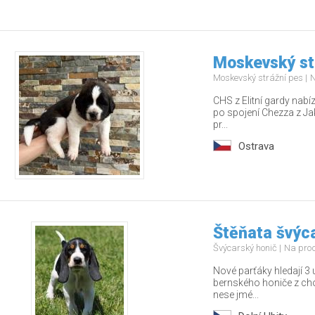
Moskevský st
Moskevský strážní pes
N
CHS z Elitní gardy nabí
po spojení Chezza z Jak
pr...
Ostrava
Štěňata švýc
Švýcarský honič
Na pro
Nové parťáky hledají 3 
bernského honiče z ch
nese jmé...