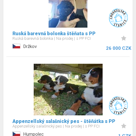
Ruská barevná bolonka štěňata s PP
Ruská barevná bolonka
Na prodej
s PP FCI
Držkov
26 000 CZK
Appenzellský salašnický pes - štěňátka s PP
Appenzellský salašnický pes
Na prodej
s PP FCI
Humpolec