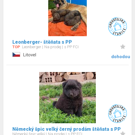
Leonberger- štěňata s PP
TOP
Leonberger
Na prodej
s PP FCI
Litovel
dohodou
Německý špic velký černý prodám štěňata s PP
Německý špic velký
Na prodej
s PP FCI