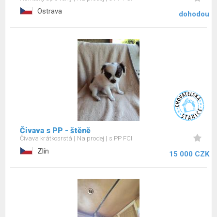
Ostrava
dohodou
Čivava s PP - štěně
Čivava krátkosrstá
Na prodej
s PP FCI
Zlín
15 000 CZK