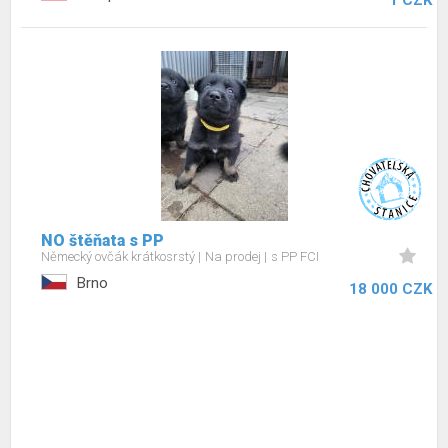
1 CZK
NO štěňata s PP
Německý ovčák krátkosrstý
Na prodej
s PP FCI
Brno
18 000 CZK