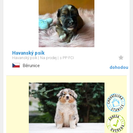
Havanský psík
Havanský psík
Na prodej
s PP FCI
Běrunice
dohodou