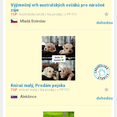
Výjimečný vrh australských ovčáků pro náročné
záje
TOP
Australský ovčák
Na prodej
s PP FCI
Mladá Boleslav
dohodou
Knírač malý, Prodám pejska
TOP
Knírač malý
Na prodej
s PP FCI
Alekšince
dohodou