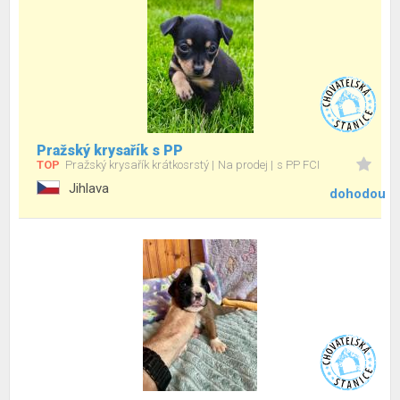
Pražský krysařík s PP
TOP
Pražský krysařík krátkosrstý
Na prodej
s PP FCI
Jihlava
dohodou