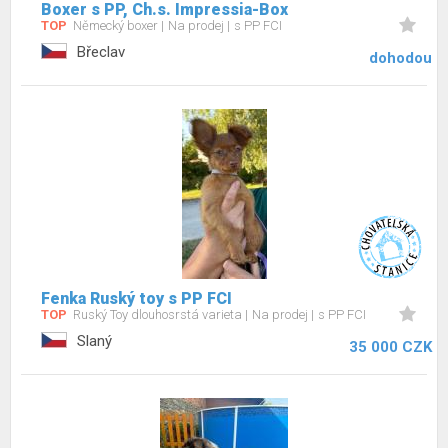
Boxer s PP, Ch.s. Impressia-Box
TOP
Německý boxer
Na prodej
s PP FCI
Břeclav
dohodou
Fenka Ruský toy s PP FCI
TOP
Ruský Toy dlouhosrstá varieta
Na prodej
s PP FCI
Slaný
35 000 CZK