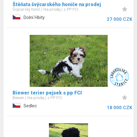
Štěňata švýcarského honiče na prodej
Švýcarský honič
Na prodej
s PP FCI
Dolní Hbity
27 000 CZK
Biewer terier pejsek s pp FCI
Biewer
Na prodej
s PP FCI
Sedlec
18 000 CZK