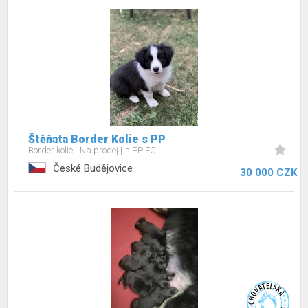
Štěňata Border Kolie s PP
Border kolie
Na prodej
s PP FCI
České Budějovice
30 000 CZK