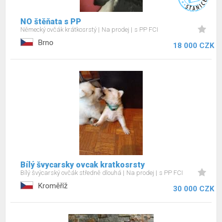
NO štěňata s PP
Německý ovčák krátkosrstý
Na prodej
s PP FCI
Brno
18 000 CZK
Bílý švycarsky ovcak kratkosrsty
Bílý švýcarský ovčák středně dlouhá
Na prodej
s PP FCI
Kroměříž
30 000 CZK