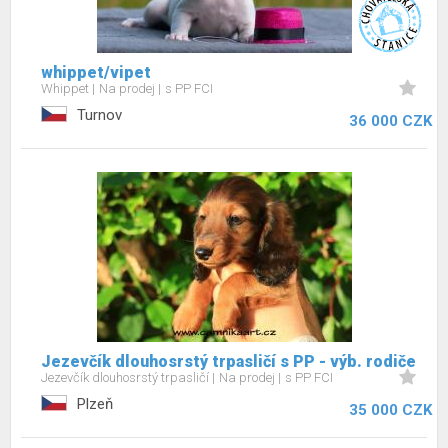
whippet/vipet
Whippet
Na prodej
s PP FCI
Turnov
36 000 CZK
Jezevčík dlouhosrstý trpasličí s PP - výb. rodiče
Jezevčík dlouhosrstý trpasličí
Na prodej
s PP FCI
Plzeň
35 000 CZK