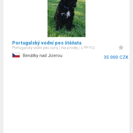
Portugalský vodní pes štěňata
Portugalský vodní pes curly
Na prodej
s PP FCI
Benátky nad Jizerou
35 000 CZK