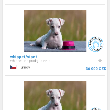
whippet/vipet
Whippet
Na prodej
s PP FCI
Turnov
36 000 CZK