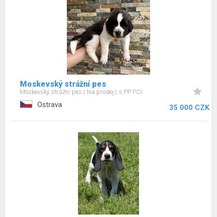
Moskevský strážní pes
Moskevský strážní pes
Na prodej
s PP FCI
Ostrava
35 000 CZK