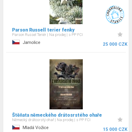
Parson Russell terier fenky
Parson Russel Teriér
Na prodej
s PP FCI
Jamolice
25 000 CZK
Štěňata německého drátosrstého ohaře
Německý drátosrstý ohař
Na prodej
s PP FCI
Mladá Vožice
15 000 CZK