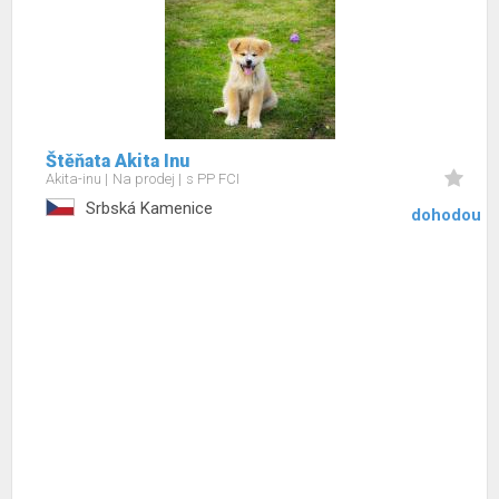
Štěňata Akita Inu
Akita-inu
Na prodej
s PP FCI
Srbská Kamenice
dohodou