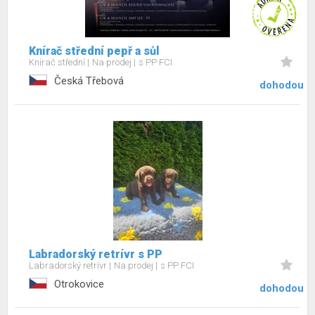
Knírač střední pepř a sůl
Knírač střední
Na prodej
s PP FCI
Česká Třebová
dohodou
Labradorský retrívr s PP
Labradorský retrívr
Na prodej
s PP FCI
Otrokovice
dohodou