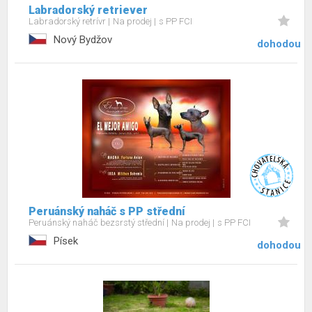
Labradorský retriever
Labradorský retrívr
Na prodej
s PP FCI
Nový Bydžov
dohodou
Peruánský naháč s PP střední
Peruánský naháč bezsrstý střední
Na prodej
s PP FCI
Písek
dohodou