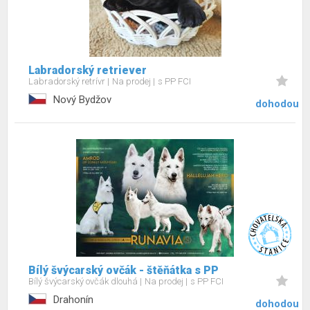
Labradorský retriever
Labradorský retrívr
Na prodej
s PP FCI
Nový Bydžov
dohodou
Bílý švýcarský ovčák - štěňátka s PP
Bílý švýcarský ovčák dlouhá
Na prodej
s PP FCI
Drahonín
dohodou