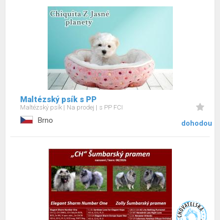
Maltézský psík s PP
Maltézský psík
Na prodej
s PP FCI
Brno
dohodou