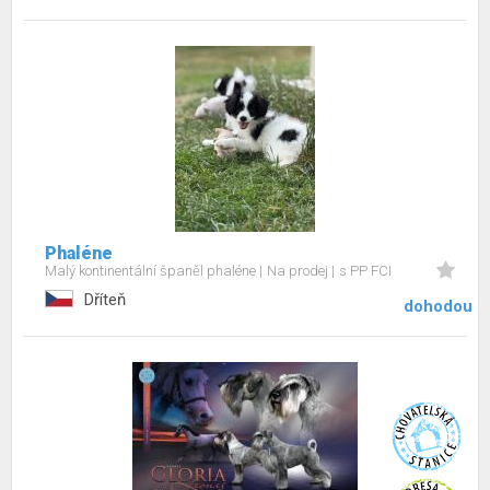
Phaléne
Malý kontinentální španěl phaléne
Na prodej
s PP FCI
Dříteň
dohodou