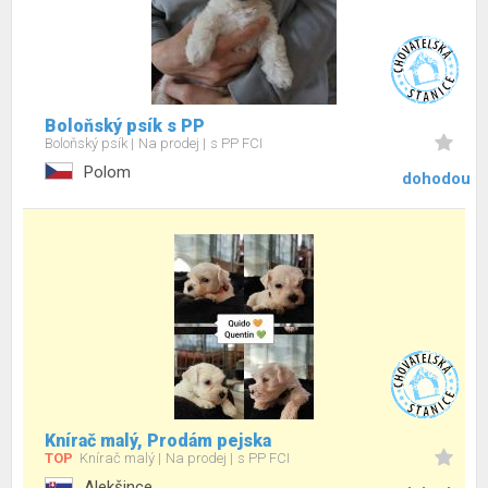
Boloňský psík s PP
Boloňský psík
Na prodej
s PP FCI
Polom
dohodou
Knírač malý, Prodám pejska
TOP
Knírač malý
Na prodej
s PP FCI
Alekšince