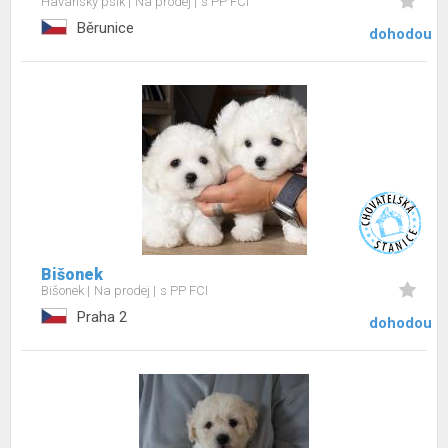
Havanský psík
Na prodej
s PP FCI
Běrunice
dohodou
Bišonek
Bišonek
Na prodej
s PP FCI
Praha 2
dohodou