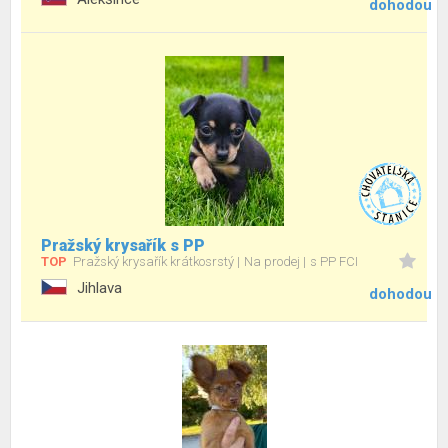
dohodou
Pražský krysařík s PP
TOP
Pražský krysařík krátkosrstý
Na prodej
s PP FCI
Jihlava
dohodou