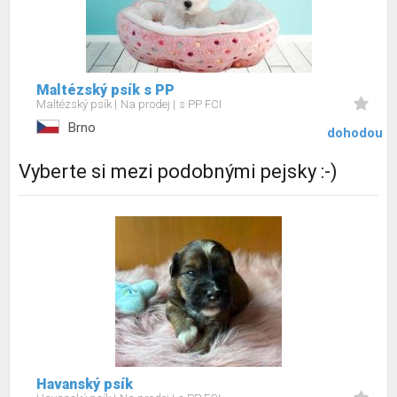
Maltézský psík s PP
Maltézský psík
Na prodej
s PP FCI
Brno
dohodou
Vyberte si mezi podobnými pejsky :-)
Havanský psík