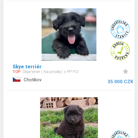
Skye terriér
TOP
Skye teriér
Na prodej
s PP FCI
Chotíkov
35 000 CZK