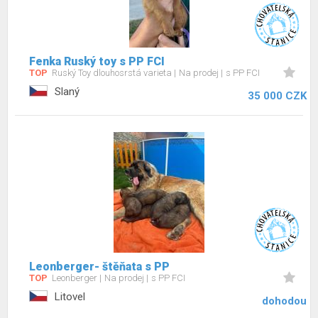
Fenka Ruský toy s PP FCI
TOP
Ruský Toy dlouhosrstá varieta
Na prodej
s PP FCI
Slaný
35 000 CZK
Leonberger- štěňata s PP
TOP
Leonberger
Na prodej
s PP FCI
Litovel
dohodou