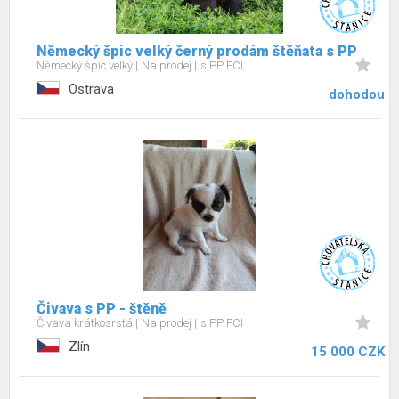
Německý špic velký černý prodám štěňata s PP
Německý špic velký
Na prodej
s PP FCI
Ostrava
dohodou
Čivava s PP - štěně
Čivava krátkosrstá
Na prodej
s PP FCI
Zlín
15 000 CZK