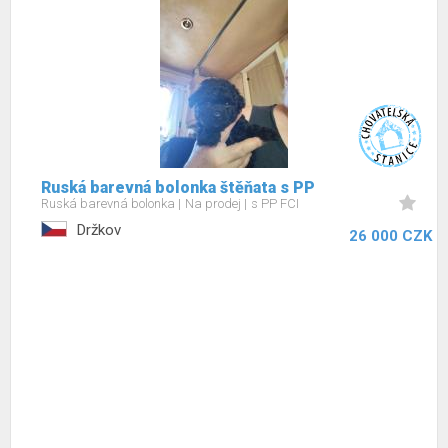
Ruská barevná bolonka štěňata s PP
Ruská barevná bolonka
Na prodej
s PP FCI
Držkov
26 000 CZK