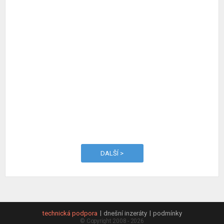
DALŠÍ >
technická podpora
dnešní inzeráty
podmínky
© Copyright 2008 - 2026