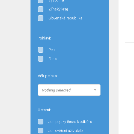
Vysočina
Zlínský kraj
Slovenská republika
Pohlaví:
Pes
Fenka
Věk pejska:
Nothing selected
Ostatní:
Jen pejsky ihned k odběru
Jen ověření uživatelé