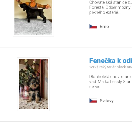
Chovatelská stanice z 
Foresta. Odběr možný 
pěkného exterié...
Brno
Fenečka k od
Yorkšírský teriér black a
Dlouholetá chov. stani
vad. Matka Lessly Star 
servis.
Svitavy