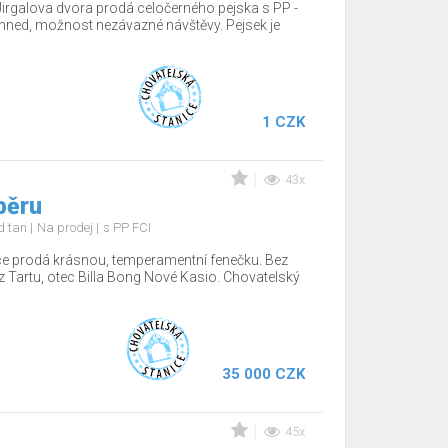
Jirgalova dvora prodá celočerného pejska s PP -
hned, možnost nezávazné návštěvy. Pejsek je
1 CZK
43x
běru
nd tan
Na prodej
s PP FCI
ce prodá krásnou, temperamentní fenečku. Bez
z Tartu, otec Billa Bong Nové Kasio. Chovatelský
35 000 CZK
45x