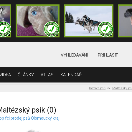
VYHLEDÁVÁNÍ
PŘIHLÁSIT
VIDEA
ČLÁNKY
ATLAS
KALENDÁŘ
Inzerce psů
Maltézský ps
altézský psík (0)
 pp fci prodej psů Olomoucký kraj