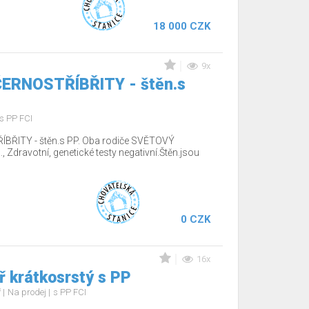
18 000 CZK
9x
 ČERNOSTŘÍBŘITY - štěn.s
s PP FCI
ÍBŘITY - štěn.s PP. Oba rodiče SVĚTOVÝ
Zdravotní, genetické testy negativní.Štěn.jsou
0 CZK
16x
 krátkosrstý s PP
ř
Na prodej
s PP FCI