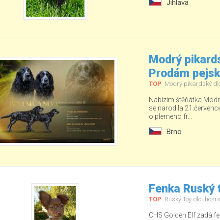
Jihlava
Modrý pikards
Prodám pejs
TOP
Modrý pikardský dl
Nabízím štěňátka Modré
se narodila 21.červenc
o plemeno fr...
Brno
Fenka Ruský t
TOP
Ruský Toy dlouhosrs
CHS Golden Elf zadá fe