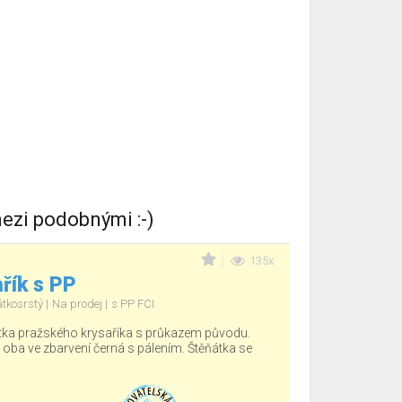
ezi podobnými :-)
135x
řík s PP
átkosrstý
Na prodej
s PP FCI
tka pražského krysaříka s průkazem původu.
, oba ve zbarvení černá s pálením. Štěňátka se