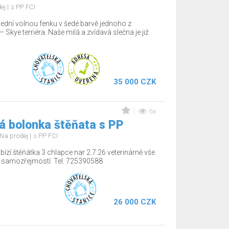
dej
s PP FCI
lední volnou fenku v šedé barvě jednoho z
Skye terriéra. Naše milá a zvídavá slečna je již
35 000 CZK
6x
á bolonka štěňata s PP
Na prodej
s PP FCI
ízí štěňátka 3 chlapce nar 2.7.26 veterinárně vše
í samozřejmostí. Tel. 725390588
26 000 CZK