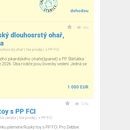
dohodou
36x
ký dlouhosrstý ohař,
ka
ouhosrstý ohař
Na prodej
s PP FCI
ho pikardského ohaře(španiel) s PP. Štěňátka
e 2026. Oba rodiče jsou lovecky vedení. Jedná se
1 000 EUR
125x
oy s PP FCI
tá varieta
Na prodej
s PP FCI
nku plemene Ruský toy s PP FCI. Pro Debbie