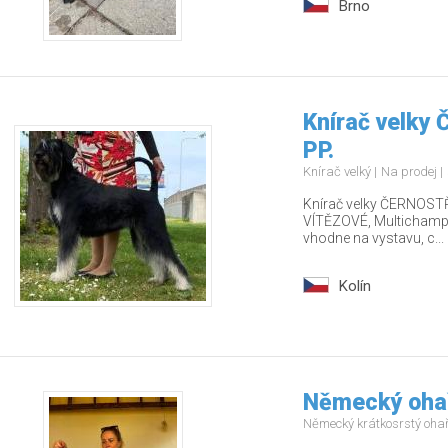
Brno
Knírač velky
PP.
Knírač velký
Na prodej
Knírač velky ČERNOSTŘ
VÍTĚZOVÉ, Multichamp., 
vhodne na vystavu, c...
Kolín
Německý ohař
Německý krátkosrstý oha