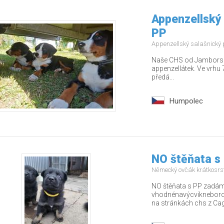
Appenzellský 
PP
Appenzellský salašnický
Naše CHS od Jamborských
appenzellátek. Ve vrhu 7
předá...
Humpolec
NO štěňata s
Německý ovčák krátkosrs
NO štěňata s PP zadám 
vhodnénavýcvikneborodi
na stránkách chs z Cago