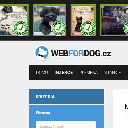
DOMŮ
INZERCE
PLEMENA
STANICE
KRITÉRIA
M
Plemena:
s
Maltézský psík