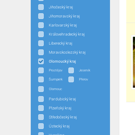
Jihočeský kraj
Jihomoravský kraj
Karlovarský kraj
Královehradecký kraj
Liberecký kraj
Moravskoslezský kraj
Olomoucký kraj
Prostějov
Jeseník
Šumperk
Přerov
Olomouc
Pardubický kraj
Plzeňský kraj
Středočeský kraj
Ústecký kraj