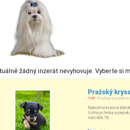
tuálně žádný inzerát nevyhovuje. Vyberte si m
Pražský krysa
TOP
Pražský krysařík kr
Nabízíme krásná štěňá
Volná je fenka a pejsek
narodila 18. ...