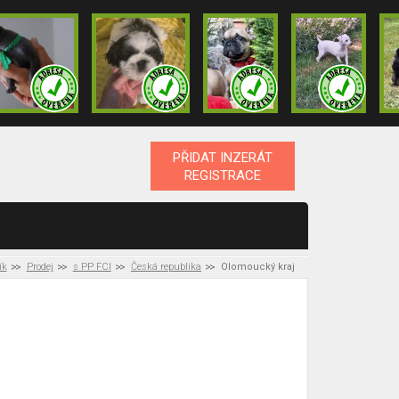
PŘIDAT INZERÁT
REGISTRACE
ík
Prodej
s PP FCI
Česká republika
Olomoucký kraj