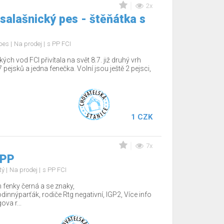
2x
salašnický pes - štěňátka s
 pes
Na prodej
s PP FCI
 vod FCI přivítala na svět 8.7. již druhý vrh
 pejsků a jedna fenečka. Volní jsou ještě 2 pejsci,
1 CZK
7x
 PP
tý
Na prodej
s PP FCI
fenky černá a se znaky,
nnýparťák, rodiče Rtg negativní, IGP2, Více info
va r...