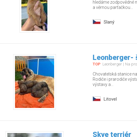
hledáme zodpovědné ma
a věrnou parťačkou...
Slaný
Leonberger- 
TOP
Leonberger
Na pro
Chovatelská stanice nab
Rodiče i prarodiče výs
výstavy a...
Litovel
Skye terriér