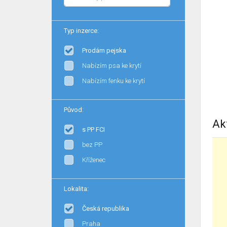
Typ inzerce:
Prodám pejska
Nabízím psa ke krytí
Nabízím fenku ke krytí
Původ:
Ak
s PP FCI
bez PP
Kříženec
Lokalita:
Česká republika
Praha