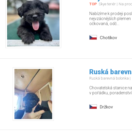
TOP
Skye teriér
Na pro
Nabízíme k prodeji pos
nejvzácnějších plemen – 
očkovaná, odč...
Chotíkov
Ruská barevn
Ruská barevná bolonka
Chovatelská stanice nab
v pořádku, poradenstv
Držkov