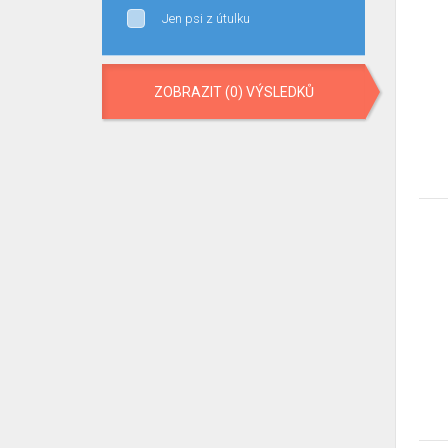
Jen psi z útulku
ZOBRAZIT (0) VÝSLEDKŮ