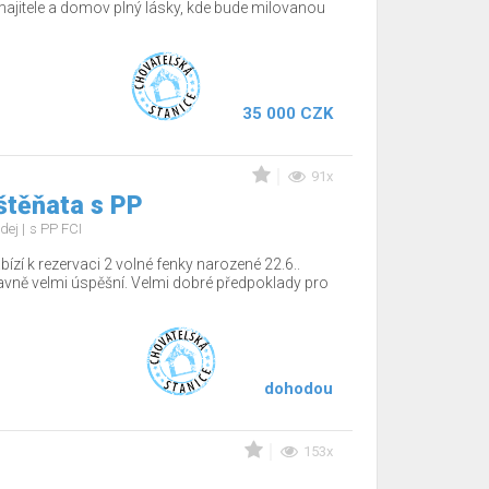
jitele a domov plný lásky, kde bude milovanou
35 000 CZK
91x
štěňata s PP
dej
s PP FCI
ízí k rezervaci 2 volné fenky narozené 22.6..
tavně velmi úspěšní. Velmi dobré předpoklady pro
dohodou
153x