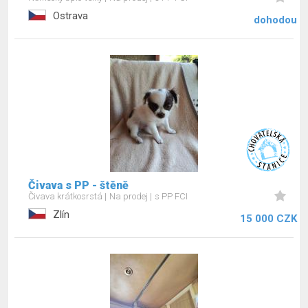
Ostrava
dohodou
Čivava s PP - štěně
Čivava krátkosrstá
Na prodej
s PP FCI
Zlín
15 000 CZK