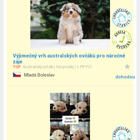
Výjimečný vrh australských ovčáků pro náročné
záje
TOP
Australský ovčák
Na prodej
s PP FCI
Mladá Boleslav
dohodou