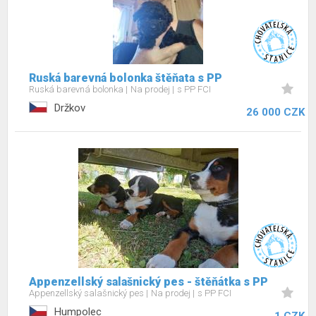
Ruská barevná bolonka štěňata s PP
Ruská barevná bolonka
Na prodej
s PP FCI
Držkov
26 000 CZK
Appenzellský salašnický pes - štěňátka s PP
Appenzellský salašnický pes
Na prodej
s PP FCI
Humpolec