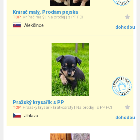
Knírač malý, Prodám pejska
TOP
Knírač malý
Na prodej
s PP FCI
Alekšince
dohodou
Pražský krysařík s PP
TOP
Pražský krysařík krátkosrstý
Na prodej
s PP FCI
Jihlava
dohodou