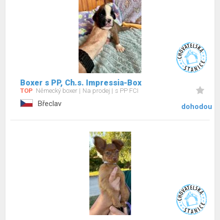
Boxer s PP, Ch.s. Impressia-Box
TOP
Německý boxer
Na prodej
s PP FCI
Břeclav
dohodou