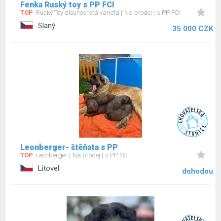
Fenka Ruský toy s PP FCI
TOP
Ruský Toy dlouhosrstá varieta
Na prodej
s PP FCI
Slaný
35 000 CZK
Leonberger- štěňata s PP
TOP
Leonberger
Na prodej
s PP FCI
Litovel
dohodou