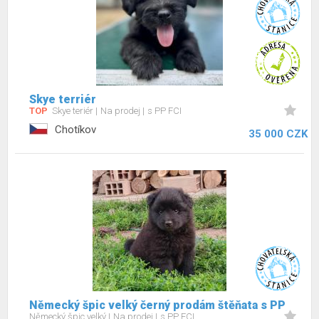
Skye terriér
TOP
Skye teriér
Na prodej
s PP FCI
Chotíkov
35 000 CZK
Německý špic velký černý prodám štěňata s PP
Německý špic velký
Na prodej
s PP FCI