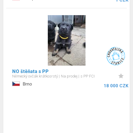
1 CZK
NO štěňata s PP
Německý ovčák krátkosrstý
Na prodej
s PP FCI
Brno
18 000 CZK