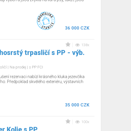
36 000 CZK
138x
osrstý trpasličí s PP - výb.
sličí
Na prodej
s PP FCI
šení rezervaci nabízí krásného kluka jezevčíka
ho. Předpoklad skvělého exteriéru, výstavních
35 000 CZK
100x
r Kolie s PP