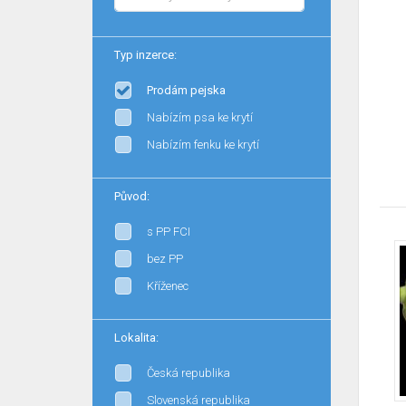
Typ inzerce:
Prodám pejska
Nabízím psa ke krytí
Nabízím fenku ke krytí
Původ:
s PP FCI
bez PP
Kříženec
Lokalita:
Česká republika
Slovenská republika