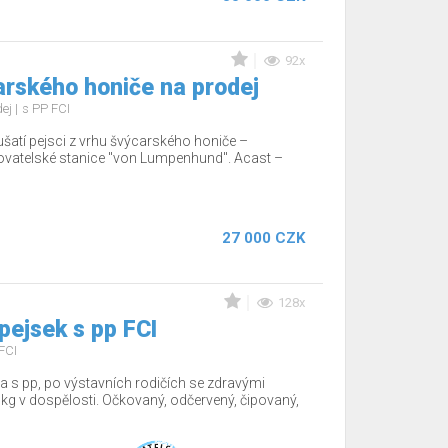
92x
arského honiče na prodej
dej
s PP FCI
ušatí pejsci z vrhu švýcarského honiče –
ovatelské stanice "von Lumpenhund". Acast –
27 000 CZK
128x
 pejsek s pp FCI
FCI
a s pp, po výstavních rodičích se zdravými
kg v dospělosti. Očkovaný, odčervený, čipovaný,