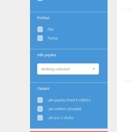
Pohlaví:
Pes
Fenka
Věk pejska:
Nothing selected
Ostatní:
Jen pejsky ihned k odběru
Jen ověření uživatelé
Jen psi z útulku