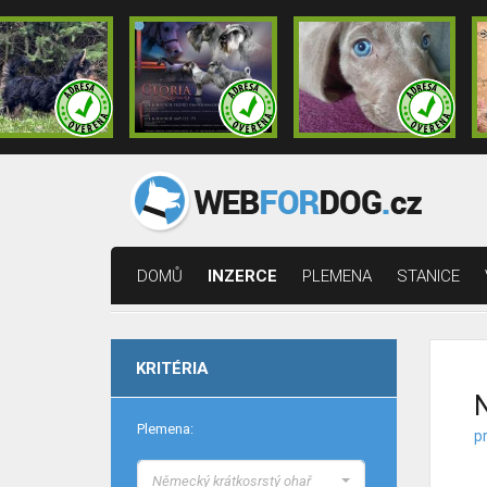
DOMŮ
INZERCE
PLEMENA
STANICE
KRITÉRIA
N
Plemena:
p
Německý krátkosrstý ohař