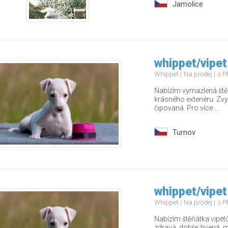
Jamolice
whippet/vipet
Whippet
Na prodej
s P
Nabízím vymazlená štěň
krásného exteriéru. Zv
čipovaná. Pro více ...
Turnov
whippet/vipet
Whippet
Na prodej
s P
Nabízím štěňátka vipet
zdravá, dobře živená, ma