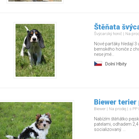
Štěňata švýc
Švýcarský honič
Na pro
Nové parťáky hledají 3 
bernského honiče z ch
nese jmé...
Dolní Hbity
Biewer terier
Biewer
Na prodej
s PP 
Nabízím štěňátko pejsk
patelami, odhadem 2,4 
socializovaný. ...