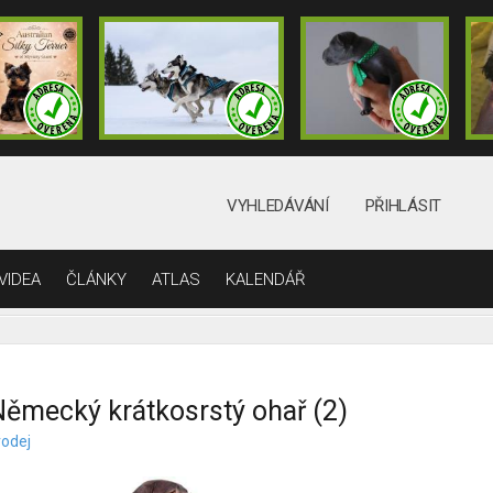
VYHLEDÁVÁNÍ
PŘIHLÁSIT
VIDEA
ČLÁNKY
ATLAS
KALENDÁŘ
ěmecký krátkosrstý ohař (2)
rodej