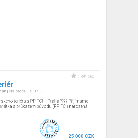
68x
eriér
d tan
Na prodej
s PP FCI
rského teriéra s PP FCI – Praha ???? Přijímáme
těňátka s průkazem původu (PP FCI) narozená
25 000 CZK