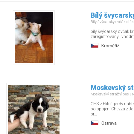
Bílý švycarsk
Bílý švýcarský ovčák stř
bilý švýcarský ovčak 
zaregistrovany , vhodn
Kroměříž
Moskevský st
Moskevský strážní pes
N
CHS z Elitní gardy nabí
po spojení Chezza z Jak
pr...
Ostrava