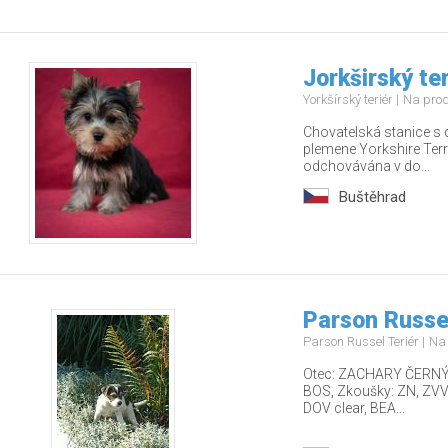
Jorkširský ter
Yorkšírský teriér
Na pro
Chovatelská stanice s 
plemene Yorkshire Terr
odchovávána v do...
Buštěhrad
Parson Russel
Parson Russel Teriér
Na
Otec: ZACHARY ČERNÝ F
BOS, Zkoušky: ZN, ZVVZ
DOV clear, BEA...