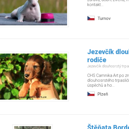
kontakt...
Turnov
Jezevčík dlouh
rodiče
Jezevčík dlouhosrstý trpa
CHS Camnika Art po zru
dlouhosrstého trpasličí
úspěchů a ho...
Plzeň
Štěňata Borde