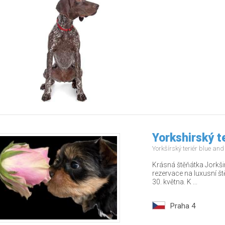
Yorkshirský t
Yorkšírský teriér blue an
Krásná štěňátka Jorkši
rezervace na luxusní š
30. května. K ...
Praha 4