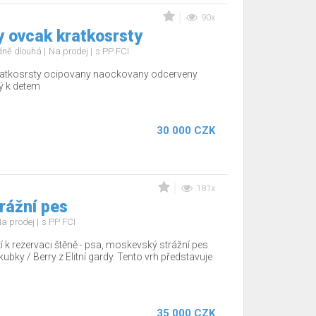
90x
y ovcak kratkosrsty
edně dlouhá
Na prodej
s PP FCI
kratkosrsty ocipovany naockovany odcerveny
ý k detem
30 000 CZK
181x
rážní pes
a prodej
s PP FCI
zí k rezervaci štěně - psa, moskevský strážní pes
ubky / Berry z Elitní gardy. Tento vrh představuje
35 000 CZK