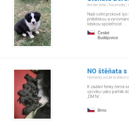
Border kolie
Na prodej
Naši volní prckové: Iy
přátelskou a vyrovnano
lidskou společnost. ...
České
Budějovice
NO štěňata s
Německý ovčák krátkosrs
K zadání fenky černá se
výcviku i jako parťák d
,DM N/...
Brno