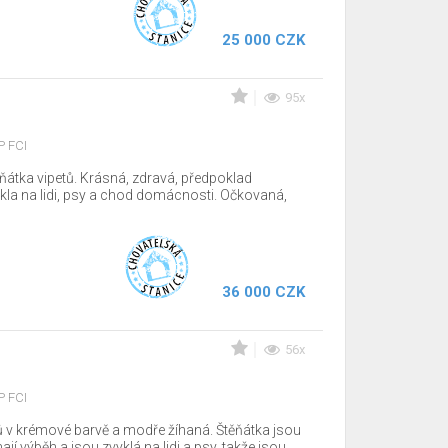
25 000 CZK
95x
P FCI
átka vipetů. Krásná, zdravá, předpoklad
ykla na lidi, psy a chod domácnosti. Očkovaná,
36 000 CZK
56x
P FCI
ů v krémové barvě a modře žíhaná. Štěňátka jsou
jí výběh a jsou zvyklá na lidi a psy, takže jsou