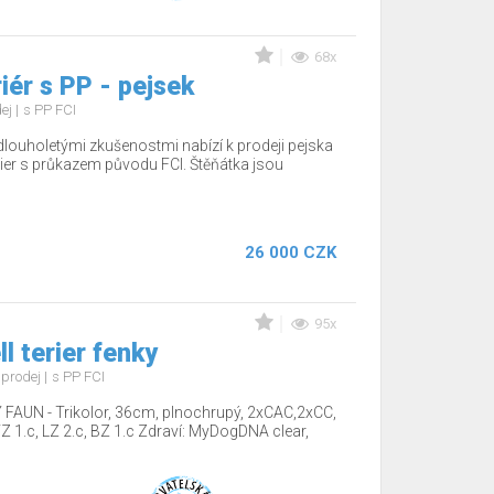
68x
iér s PP - pejsek
dej
s PP FCI
dlouholetými zkušenostmi nabízí k prodeji pejska
ier s průkazem původu FCI. Štěňátka jsou
26 000 CZK
95x
l terier fenky
 prodej
s PP FCI
AUN - Trikolor, 36cm, plnochrupý, 2xCAC,2xCC,
 1.c, LZ 2.c, BZ 1.c Zdraví: MyDogDNA clear,