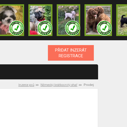
PŘIDAT INZERÁT
REGISTRACE
Inzerce psů
Německý krátkosrstý ohař
Prodej