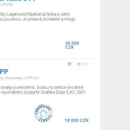
s PP FCI
o Sky Legemond Nádherná fenka s velmi
u povahou. Je zvídavá, kontaktní a miluje
30 000
CZK
91x
 PP
tý
Na prodej
s PP FCI
 znaky a celočerná , budou to čertice vhodné k
o normálního života M: Grafitka Eldar 5JX1, IGP1
18 000 CZK