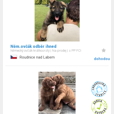
Něm.ovčák odběr ihned
Německý ovčák krátkosrstý
Na prodej
s PP FCI
Roudnice nad Labem
dohodou