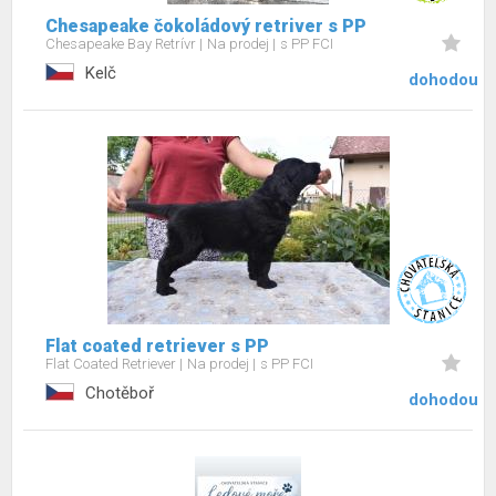
Chesapeake čokoládový retriver s PP
Chesapeake Bay Retrívr
Na prodej
s PP FCI
Kelč
dohodou
Flat coated retriever s PP
Flat Coated Retriever
Na prodej
s PP FCI
Chotěboř
dohodou