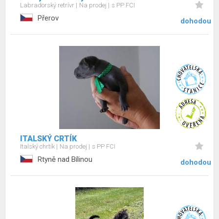
Labradorský retrívr
Na prodej
s PP FCI
Přerov
dohodou
ITALSKÝ CRTÍK
Italský chrtík
Na prodej
s PP FCI
Rtyně nad Bílinou
dohodou