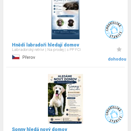
Hnědí labradoři hledají domov
Labradorský retrívr
Na prodej
s PP FCI
Přerov
dohodou
Sonny hledá nový domov