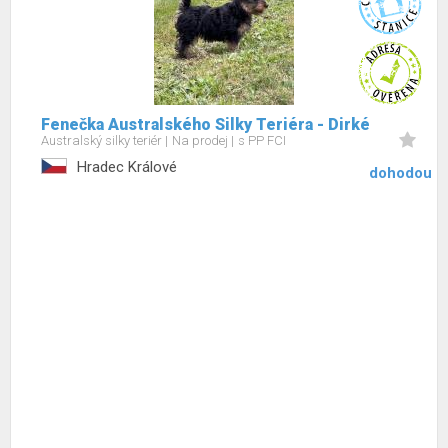
Fenečka Australského Silky Teriéra - Dirké
Australský silky teriér
Na prodej
s PP FCI
Hradec Králové
dohodou