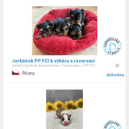
Jorkšírek PP FCI k výběru a rezervaci
Yorkšírský teriér blue and tan
Na prodej
s PP FCI
Říčany
dohodou