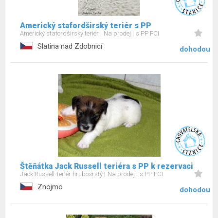
Americký stafordširský teriér s PP
Americký stafordšírský teriér
Na prodej
s PP FCI
Slatina nad Zdobnicí
dohodou
Štěňátka Jack Russell teriéra s PP k rezervaci
Jack Russell Teriér hrubosrstý
Na prodej
s PP FCI
Znojmo
dohodou