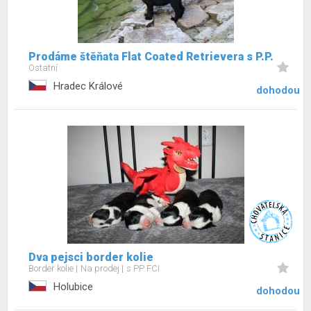
Prodáme štěňata Flat Coated Retrievera s P.P.
Ostatní
Hradec Králové
dohodou
Dva pejsci border kolie
Border kolie
Na prodej
s PP FCI
Holubice
dohodou