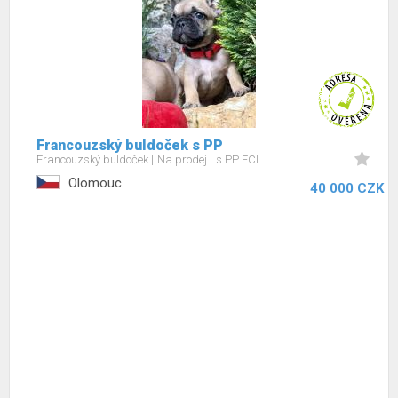
Francouzský buldoček s PP
Francouzský buldoček
Na prodej
s PP FCI
Olomouc
40 000 CZK