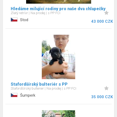
Hledáme milující rodiny pro naše dva chlapečky
Zlatý retrívr
Na prodej
s PP FCI
Stod
43 000 CZK
Stafordšírský bulteriér s PP
Stafordšírský bulterier
Na prodej
s PP FCI
Šumperk
35 000 CZK