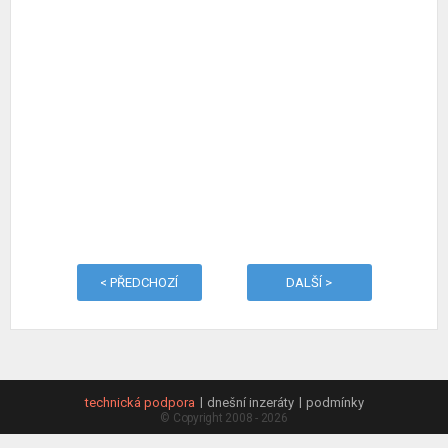
< PŘEDCHOZÍ
DALŠÍ >
technická podpora
dnešní inzeráty
podmínky
© Copyright 2008 - 2026