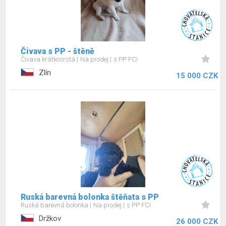
Čivava s PP - štěně
Čivava krátkosrstá
Na prodej
s PP FCI
Zlín
15 000 CZK
Ruská barevná bolonka štěňata s PP
Ruská barevná bolonka
Na prodej
s PP FCI
Držkov
26 000 CZK