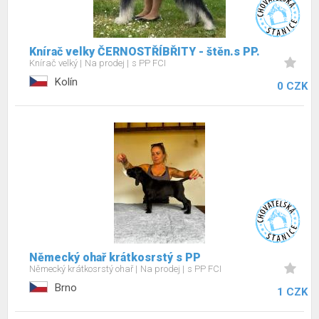
Knírač velky ČERNOSTŘÍBŘITY - štěn.s PP.
Knírač velký
Na prodej
s PP FCI
Kolín
0 CZK
Německý ohař krátkosrstý s PP
Německý krátkosrstý ohař
Na prodej
s PP FCI
Brno
1 CZK