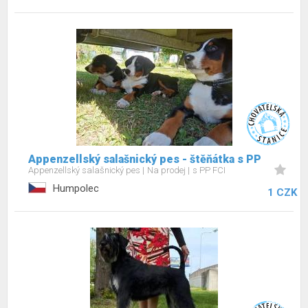
Appenzellský salašnický pes - štěňátka s PP
Appenzellský salašnický pes
Na prodej
s PP FCI
Humpolec
1 CZK