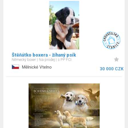
Štěňátko boxera - žíhaný psík
Německý boxer
Na prodej
s PP FCI
Mělnické Vtelno
30 000 CZK