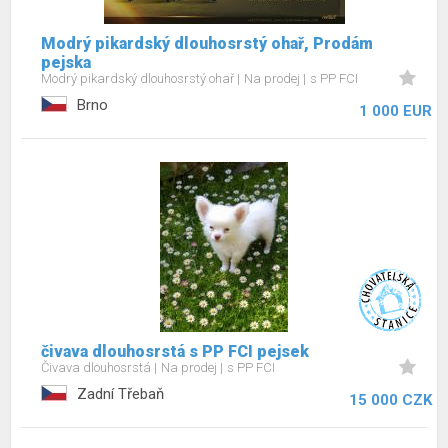
Modrý pikardský dlouhosrstý ohař, Prodám
pejska
Modrý pikardský dlouhosrstý ohař
Na prodej
s PP FCI
Brno
1 000 EUR
čivava dlouhosrstá s PP FCI pejsek
Čivava dlouhosrstá
Na prodej
s PP FCI
Zadní Třebaň
15 000 CZK