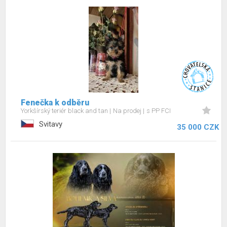
Fenečka k odběru
Yorkšírský teriér black and tan
Na prodej
s PP FCI
Svitavy
35 000 CZK