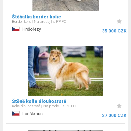
Štěňátka border kolie
Border kolie
Na prodej
s PP FCI
Hrdlořezy
35 000 CZK
Štěně kolie dlouhosrsté
Kolie dlouhosrstá
Na prodej
s PP FCI
Lanškroun
27 000 CZK