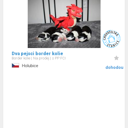
Dva pejsci border kolie
Border kolie
Na prodej
s PP FCI
Holubice
dohodou