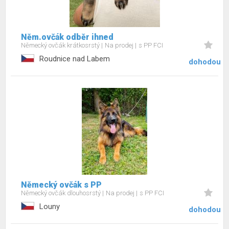
Něm.ovčák odběr ihned
Německý ovčák krátkosrstý
Na prodej
s PP FCI
Roudnice nad Labem
dohodou
Německý ovčák s PP
Německý ovčák dlouhosrstý
Na prodej
s PP FCI
Louny
dohodou