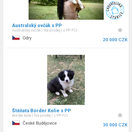
Australský ovčák s PP
Australský ovčák
Na prodej
s PP FCI
Odry
20 000 CZK
Štěňata Border Kolie s PP
Border kolie
Na prodej
s PP FCI
České Budějovice
30 000 CZK