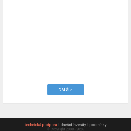
DALŠÍ >
technická podpora
dnešní inzeráty
podmínky
© Copyright 2008 - 2026