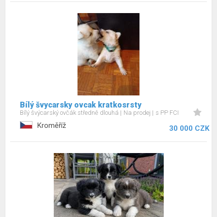
Bílý švycarsky ovcak kratkosrsty
Bílý švýcarský ovčák středně dlouhá
Na prodej
s PP FCI
Kroměříž
30 000 CZK