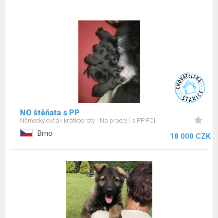
NO štěňata s PP
Německý ovčák krátkosrstý
Na prodej
s PP FCI
Brno
18 000 CZK