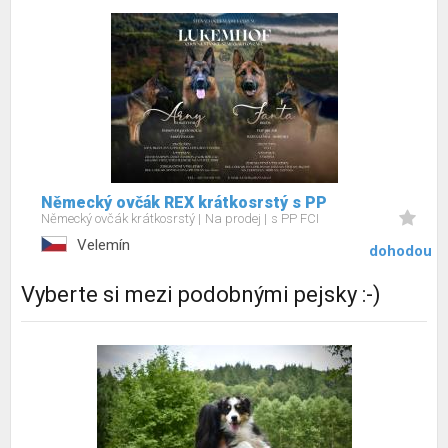
Německý ovčák REX krátkosrstý s PP
Německý ovčák krátkosrstý
Na prodej
s PP FCI
Velemín
dohodou
Vyberte si mezi podobnými pejsky :-)