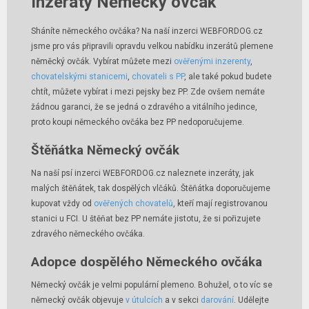
Inzeráty Německý ovčák
Sháníte německého ovčáka? Na naší inzerci WEBFORDOG.cz
jsme pro vás připravili opravdu velkou nabídku inzerátů plemene
něměcký ovčák. Vybírat můžete mezi
ověřenými inzerenty
,
chovatelskými stanicemi
,
chovateli s PP
, ale také pokud budete
chtít, můžete vybírat i mezi pejsky bez PP. Zde ovšem nemáte
žádnou garanci, že se jedná o zdravého a vitálního jedince,
proto koupi německého ovčáka bez PP nedoporučujeme.
Štěňátka Německý ovčák
Na naší psí inzerci WEBFORDOG.cz naleznete inzeráty, jak
malých štěňátek, tak dospělých vlčáků. Štěňátka doporučujeme
kupovat vždy od
ověřených chovatelů
, kteří mají registrovanou
stanici u FCI. U štěňat bez PP nemáte jistotu, že si pořizujete
zdravého německého ovčáka.
Adopce dospělého Německého ovčáka
Německý ovčák je velmi populární plemeno. Bohužel, o to víc se
německý ovčák objevuje
v útulcích
a v sekci
darování
. Udělejte