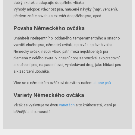
dobrý skutek a adoptujte dospělého vlčáka.
Výhody adopce: vděčnost psa, naučené návyky (např. venčení),
předem znáte povahu a exteriér dospělého psa, apod.
Povaha Německého ovčáka
Sháníte-li inteligentního, oddaného, temperamentního a snadno
vycvičitelného psa, německý ovčák je pro vás správná volba.
Německý ovčák, neboli vlčák, patří mezi nejoblíbenější psí
plemena z celého světa. V dnešní době se využívá jako pracovní
a služební pes, na pasení ovcí, vyhledávání drog, jako hlídací pes
a k zadržení útočníka.
Více se o německém ovčákovi dozvíte v našem
atlase psů.
Variety Německého ovčáka
Vlčák se vyskytuje ve dvou
varietách
a to krátkosrstá, která je
běžnější a dlouhosrstá.