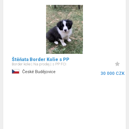
Štěňata Border Kolie s PP
Border kolie
Na prodej
s PP FCI
České Budějovice
30 000 CZK