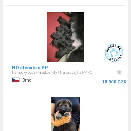
NO štěňata s PP
Německý ovčák krátkosrstý
Na prodej
s PP FCI
Brno
18 000 CZK