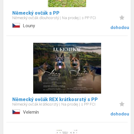
Německý ovčák s PP
Německý ovčák dlouhosrstý
Na prodej
s PP FCI
Louny
dohodou
Německý ovčák REX krátkosrstý s PP
Německý ovčák krátkosrstý
Na prodej
s PP FCI
Velemín
dohodou