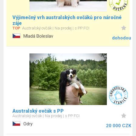
Výjimečný vrh australských ovčáků pro náročné
záje
TOP
Australský ovčák
Na prodej
s PP FCI
Mladá Boleslav
dohodou
Australský ovčák s PP
Australský ovčák
Na prodej
s PP FCI
Odry
20 000 CZK