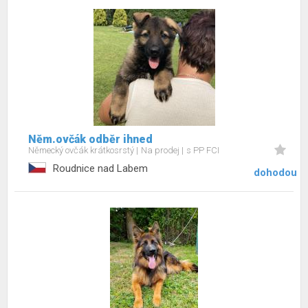
Něm.ovčák odběr ihned
Německý ovčák krátkosrstý
Na prodej
s PP FCI
Roudnice nad Labem
dohodou