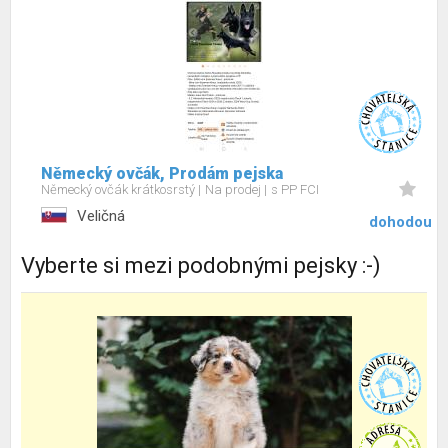
Německý ovčák, Prodám pejska
Německý ovčák krátkosrstý
Na prodej
s PP FCI
Veličná
dohodou
Vyberte si mezi podobnými pejsky :-)