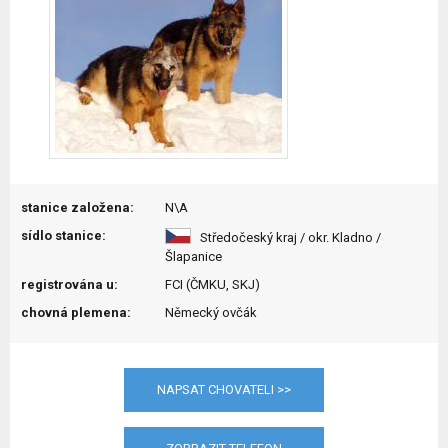
stanice založena:
N\A
sídlo stanice:
Středočeský kraj / okr. Kladno /
Šlapanice
registrována u:
FCI (ČMKU, SKJ)
chovná plemena:
Německý ovčák
NAPSAT CHOVATELI >>