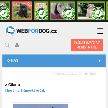
PŘIDAT INZERÁT
REGISTRACE
O NÁS
vloženo: 01.02.2010
583x
z Gilanu
Chováme: Německý ovčák