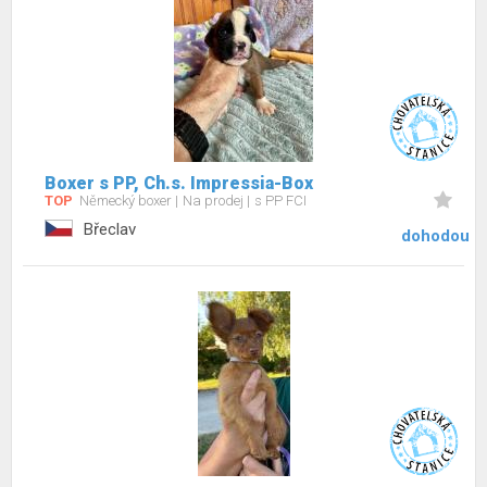
Boxer s PP, Ch.s. Impressia-Box
TOP
Německý boxer
Na prodej
s PP FCI
Břeclav
dohodou