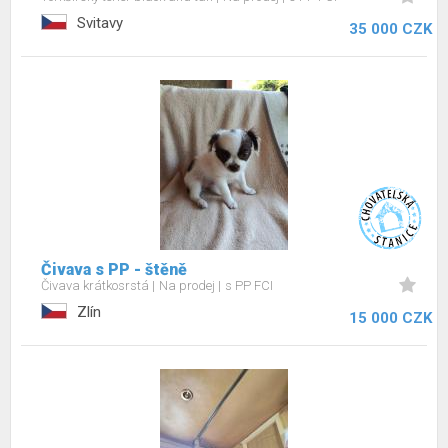
Svitavy
35 000 CZK
Čivava s PP - štěně
Čivava krátkosrstá
Na prodej
s PP FCI
Zlín
15 000 CZK