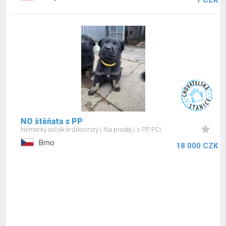
1 CZK
NO štěňata s PP
Německý ovčák krátkosrstý
Na prodej
s PP FCI
Brno
18 000 CZK