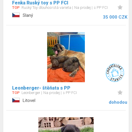
Fenka Ruský toy s PP FCI
TOP
Ruský Toy dlouhosrstá varieta
Na prodej
s PP FCI
Slaný
35 000 CZK
Leonberger- štěňata s PP
TOP
Leonberger
Na prodej
s PP FCI
Litovel
dohodou