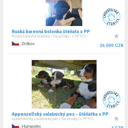
Ruská barevná bolonka štěňata s PP
Ruská barevná bolonka
Na prodej
s PP FCI
Držkov
26 000 CZK
Appenzellský salašnický pes - štěňátka s PP
Appenzellský salašnický pes
Na prodej
s PP FCI
Humpolec