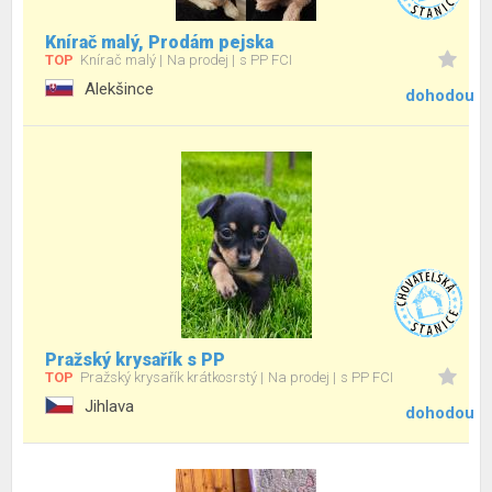
Knírač malý, Prodám pejska
TOP
Knírač malý
Na prodej
s PP FCI
Alekšince
dohodou
Pražský krysařík s PP
TOP
Pražský krysařík krátkosrstý
Na prodej
s PP FCI
Jihlava
dohodou