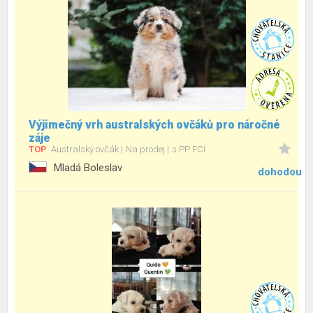
Výjimečný vrh australských ovčáků pro náročné
záje
TOP
Australský ovčák
Na prodej
s PP FCI
Mladá Boleslav
dohodou