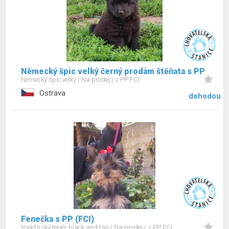
Německý špic velký černý prodám štěňata s PP
Německý špic velký
Na prodej
s PP FCI
Ostrava
dohodou
Fenečka s PP (FCI)
Yorkšírský teriér black and tan
Na prodej
s PP FCI