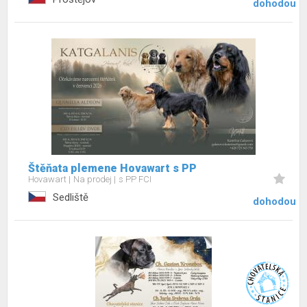
dohodou
Štěňata plemene Hovawart s PP
Hovawart
Na prodej
s PP FCI
Sedliště
dohodou