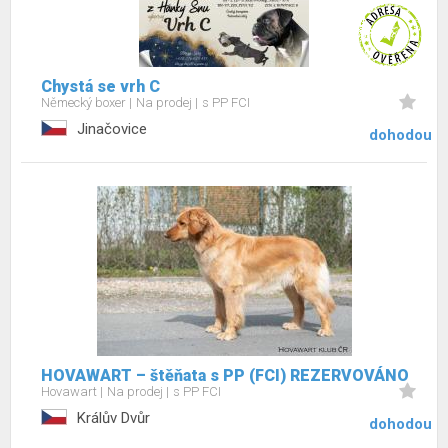
Chystá se vrh C
Německý boxer
Na prodej
s PP FCI
Jinačovice
dohodou
HOVAWART – štěňata s PP (FCI) REZERVOVÁNO
Hovawart
Na prodej
s PP FCI
Králův Dvůr
dohodou