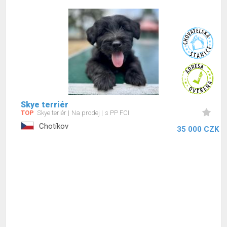
Skye terriér
TOP
Skye teriér
Na prodej
s PP FCI
Chotíkov
35 000 CZK