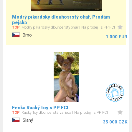
Modrý pikardský dlouhosrstý ohař, Prodám
pejska
TOP
Modrý pikardský dlouhosrstý ohař
Na prodej
s PP FCI
Brno
1 000 EUR
Fenka Ruský toy s PP FCI
TOP
Ruský Toy dlouhosrstá varieta
Na prodej
s PP FCI
Slaný
35 000 CZK