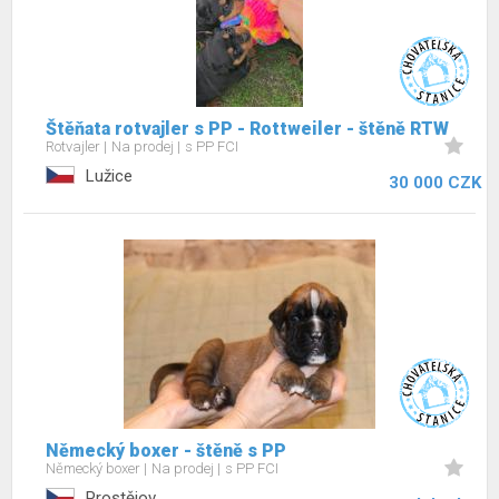
Štěňata rotvajler s PP - Rottweiler - štěně RTW
Rotvajler
Na prodej
s PP FCI
Lužice
30 000 CZK
Německý boxer - štěně s PP
Německý boxer
Na prodej
s PP FCI
Prostějov