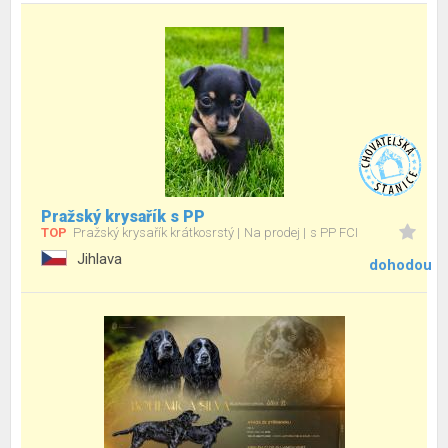
Pražský krysařík s PP
TOP
Pražský krysařík krátkosrstý
Na prodej
s PP FCI
Jihlava
dohodou