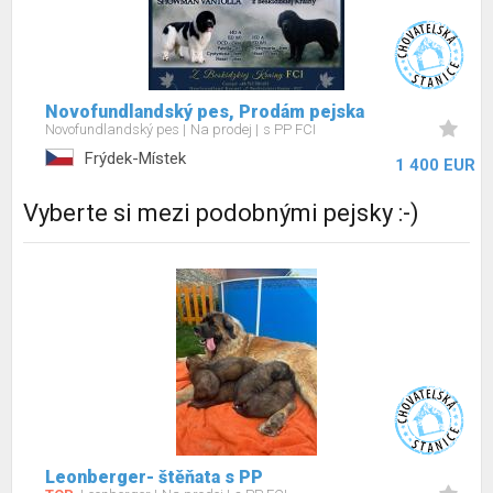
Novofundlandský pes, Prodám pejska
Novofundlandský pes
Na prodej
s PP FCI
Frýdek-Místek
1 400 EUR
Vyberte si mezi podobnými pejsky :-)
Leonberger- štěňata s PP