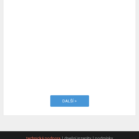
DALŠÍ >
technická podpora
dnešní inzeráty
podmínky