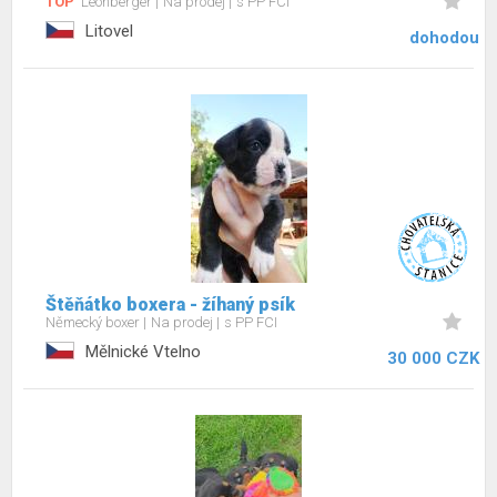
TOP
Leonberger
Na prodej
s PP FCI
Litovel
dohodou
Štěňátko boxera - žíhaný psík
Německý boxer
Na prodej
s PP FCI
Mělnické Vtelno
30 000 CZK