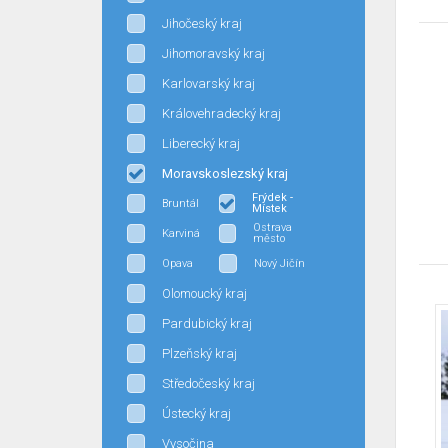
Jihočeský kraj
Jihomoravský kraj
Karlovarský kraj
Královehradecký kraj
Liberecký kraj
Moravskoslezský kraj
Frýdek -
Bruntál
Místek
Ostrava
Karviná
město
Opava
Nový Jičín
Olomoucký kraj
Pardubický kraj
Plzeňský kraj
Středočeský kraj
Ústecký kraj
Vysočina