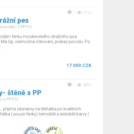
111x
rážní pes
a prodej
s PP FCI
rodám fenku moskevského strážního psa
 Má čip, všemožná očkování, průkaz původu. Po
..
17 000 CZK
287x
y- štěně s PP
j
s PP FCI
. přijímá záznamy na štěňátka po kvalitních
ěňátka ( pouze fenky) černobílé a šedobílé barvy (