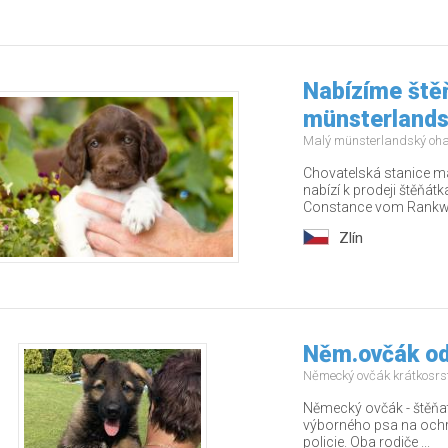
Nabízíme ště
münsterlands
Malý münsterlandský oh
Chovatelská stanice m
nabízí k prodeji štěňát
Constance vom Rankwa
Zlín
Něm.ovčák od
Německý ovčák krátkosrs
Německý ovčák - štěňat
výborného psa na ochra
policie. Oba rodiče ...