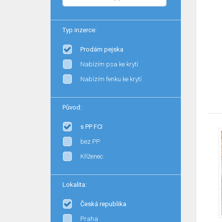
Typ inzerce:
Prodám pejska
Nabízím psa ke krytí
Nabízím fenku ke krytí
Původ:
s PP FCI
bez PP
Kříženec
Lokalita:
Česká republika
Praha