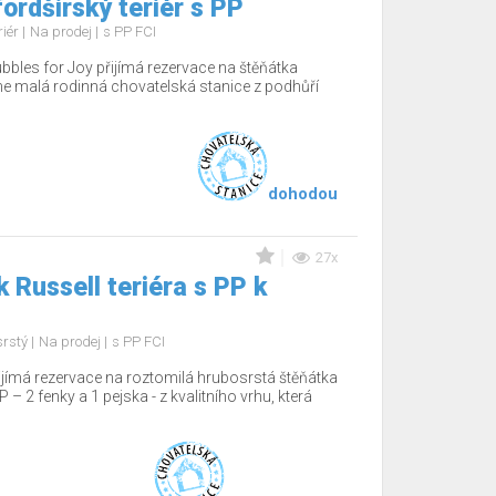
ordširský teriér s PP
riér
Na prodej
s PP FCI
bbles for Joy přijímá rezervace na štěňátka
e malá rodinná chovatelská stanice z podhůří
dohodou
27x
 Russell teriéra s PP k
srstý
Na prodej
s PP FCI
ijímá rezervace na roztomilá hrubosrstá štěňátka
P – 2 fenky a 1 pejska - z kvalitního vrhu, která