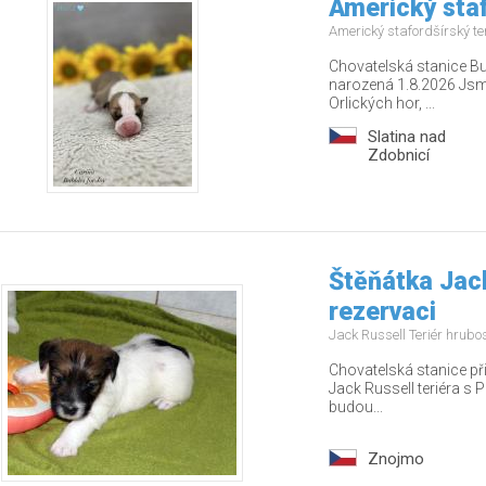
Americký staf
Americký stafordšírský te
Chovatelská stanice Bu
narozená 1.8.2026 Jsm
Orlických hor, ...
Slatina nad
Zdobnicí
Štěňátka Jack
rezervaci
Jack Russell Teriér hrubo
Chovatelská stanice př
Jack Russell teriéra s P
budou...
Znojmo