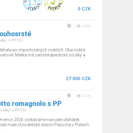
0 CZK
223x
louhosrsté
odej
s PP FCI
těňata po importovaných rodičích. Oba rodiče
povahově. Matka má canisterapeutické zoušky a
27 000 CZK
377x
otto romagnolo s PP
rodej
s PP FCI
ervence 2026 očekáváme narození štěňátek
aší malé chovatelské stanici Pačucha v Pístech
..