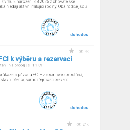
 z vrhu E narozeni 3.8.2026 z chovatelské
a hledají aktivní milující rodiny. Oba rodiče jsou
dohodou
4x
FCI k výběru a rezervaci
d tan
Na prodej
s PP FCI
 průkazem původu FCI – z rodinného prostředí,
 výstavní předci, samozřejmostí prevent.
dohodou
21x