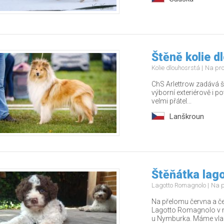
Štěně kolie d
Kolie dlouhosrstá
Na pr
ChS Arlettrow zadává š
výborní exteriérově i 
velmi přátel...
Lanškroun
Štěňátka lag
Lagotto Romagnolo
Na p
Na přelomu června a č
Lagotto Romagnolo v n
u Nymburka. Máme vla.