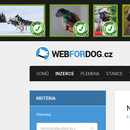
DOMŮ
INZERCE
PLEMENA
STANICE
KRITÉRIA
N
Plemena:
s 
Novofundlandský pes