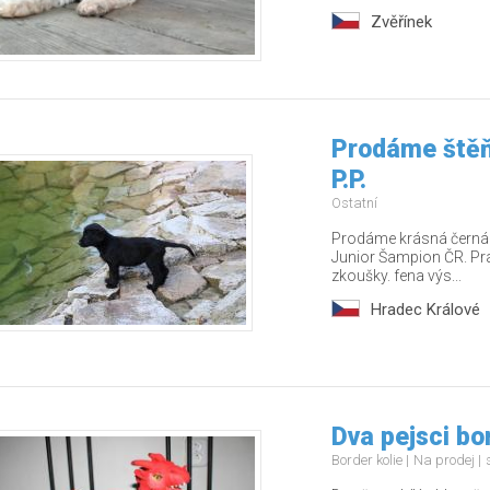
Zvěřínek
Prodáme štěň
P.P.
Ostatní
Prodáme krásná černá š
Junior Šampion ČR. Pr
zkoušky. fena výs...
Hradec Králové
Dva pejsci bo
Border kolie
Na prodej