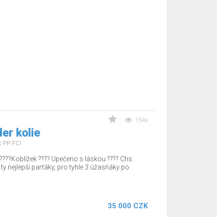
154x
er kolie
s PP FCI
????Koblížek ???? Upečeno s láskou ???? Chs.
 ty nejlepší parťáky, pro tyhle 3 úžasňáky po
35 000 CZK