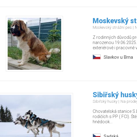
Moskevský st
Moskevský strážní pes
N
Z rodinných důvodů p
narozenou 19.06.2025.
exteriérově i pracovně v.
Slavkov u Brna
Sibiřský husk
Sibiřský husky
Na prode
Chovatelská stanice S.L
rodičích s PP ( FCI). Št
hnědook...
Sadská