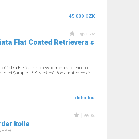
45 000 CZK
859x
ata Flat Coated Retrievera s
těňátka Fletů s P.P. po výborném spojení otec
acovní Šampion SK. složené Podzimní lovecké
dohodou
8x
rder kolie
s PP FCI