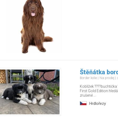
Štěňátka bord
Border kolie
Na prodej
Koblížek ????buchtička 
First Gold Edition hledá
zrušené ...
Hrdlořezy