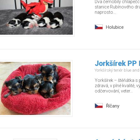
Dva černobílý chlapečci
stanice Rubínového drak
naprosto...
Holubice
Jorkšírek PP 
Yorkšírský teriér blue an
Yorkšírek – štěňátka s
zdravá, v plné kvalitě,
odčervování, veter...
Říčany