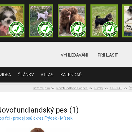
VYHLEDÁVÁNÍ
PŘIHLÁSIT
VIDEA
ČLÁNKY
ATLAS
KALENDÁŘ
Inzerce psů
Novofundlandský pes
Prodej
s PP FCI
Če
ovofundlandský pes (1)
pp fci - prodej psů okres Frýdek - Místek