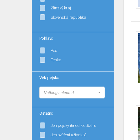
Zlínský kraj
Slovenská republika
Pohlaví:
Pes
Fenka
Věk pejska:
Nothing selected
Ostatní:
Jen pejsky ihned k odběru
Jen ověření uživatelé