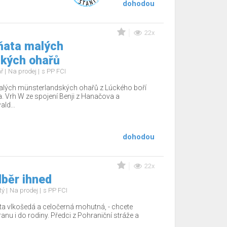
dohodou
22x
ňata malých
kých ohařů
ař
Na prodej
s PP FCI
alých münsterlandských ohařů z Lúckého boří
ka. Vrh W ze spojení Benji z Hanačova a
ld...
dohodou
22x
běr ihned
tý
Na prodej
s PP FCI
a vlkošedá a celočerná mohutná, - chcete
nu i do rodiny. Předci z Pohraniční stráže a