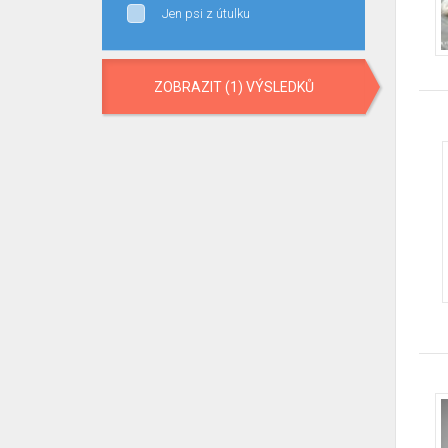
Jen psi z útulku
ZOBRAZIT (1) VÝSLEDKŮ