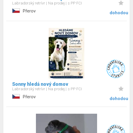
Labradorský retrívr
Na prodej
s PP FCI
Přerov
dohodou
Sonny hledá nový domov
Labradorský retrívr
Na prodej
s PP FCI
Přerov
dohodou