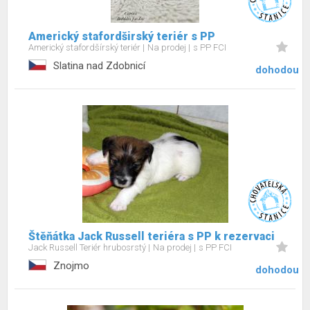
Americký stafordširský teriér s PP
Americký stafordšírský teriér
Na prodej
s PP FCI
Slatina nad Zdobnicí
dohodou
Štěňátka Jack Russell teriéra s PP k rezervaci
Jack Russell Teriér hrubosrstý
Na prodej
s PP FCI
Znojmo
dohodou