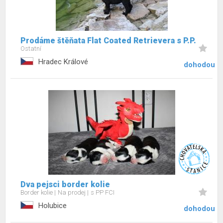
Prodáme štěňata Flat Coated Retrievera s P.P.
Ostatní
Hradec Králové
dohodou
Dva pejsci border kolie
Border kolie
Na prodej
s PP FCI
Holubice
dohodou