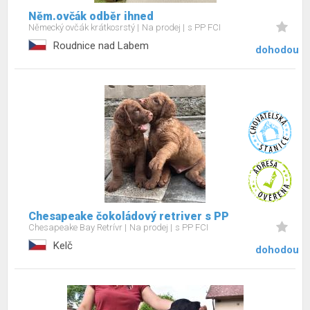
Něm.ovčák odběr ihned
Německý ovčák krátkosrstý
Na prodej
s PP FCI
Roudnice nad Labem
dohodou
Chesapeake čokoládový retriver s PP
Chesapeake Bay Retrívr
Na prodej
s PP FCI
Kelč
dohodou