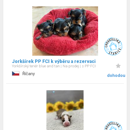
Jorkšírek PP FCI k výběru a rezervaci
Yorkšírský teriér blue and tan
Na prodej
s PP FCI
Říčany
dohodou