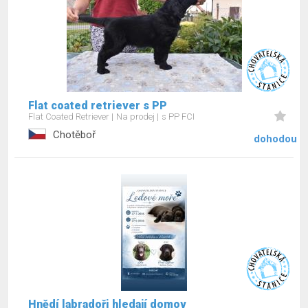
Flat coated retriever s PP
Flat Coated Retriever
Na prodej
s PP FCI
Chotěboř
dohodou
Hnědí labradoři hledají domov