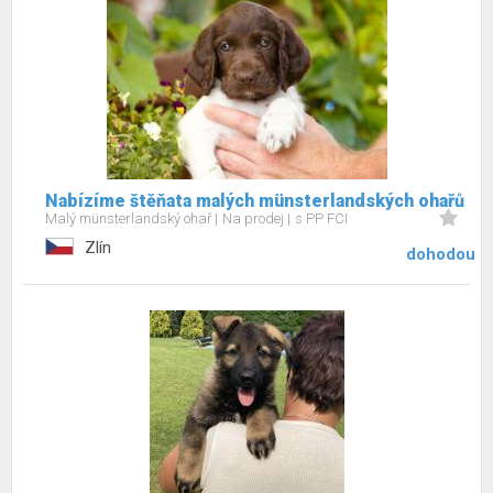
Nabízíme štěňata malých münsterlandských ohařů
Malý münsterlandský ohař
Na prodej
s PP FCI
Zlín
dohodou