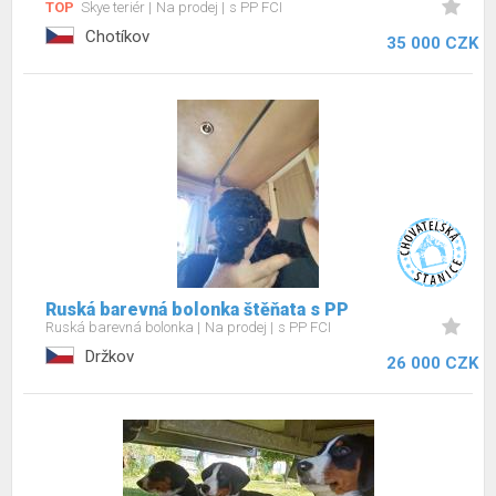
TOP
Skye teriér
Na prodej
s PP FCI
Chotíkov
35 000 CZK
Ruská barevná bolonka štěňata s PP
Ruská barevná bolonka
Na prodej
s PP FCI
Držkov
26 000 CZK