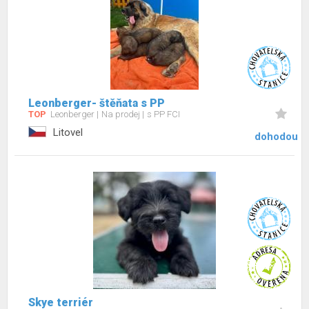
Leonberger- štěňata s PP
TOP
Leonberger
Na prodej
s PP FCI
Litovel
dohodou
Skye terriér