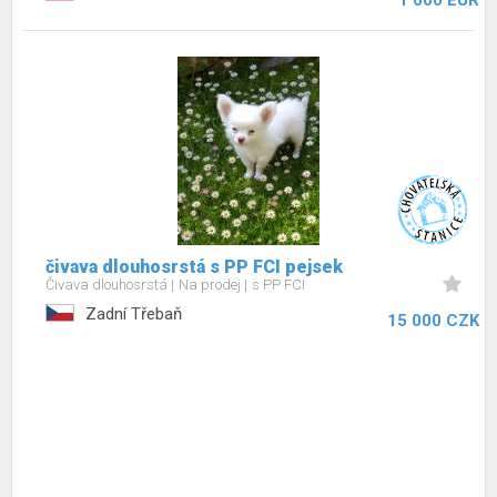
1 000 EUR
čivava dlouhosrstá s PP FCI pejsek
Čivava dlouhosrstá
Na prodej
s PP FCI
Zadní Třebaň
15 000 CZK