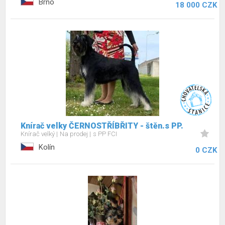
Brno
18 000 CZK
Knírač velky ČERNOSTŘÍBŘITY - štěn.s PP.
Knírač velký
Na prodej
s PP FCI
Kolín
0 CZK