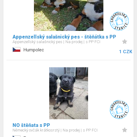
Appenzellský salašnický pes - štěňátka s PP
Appenzellský salašnický pes
Na prodej
s PP FCI
Humpolec
1 CZK
NO štěňata s PP
Německý ovčák krátkosrstý
Na prodej
s PP FCI