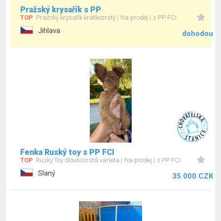
Pražský krysařík s PP
TOP
Pražský krysařík krátkosrstý
Na prodej
s PP FCI
Jihlava
dohodou
Fenka Ruský toy s PP FCI
TOP
Ruský Toy dlouhosrstá varieta
Na prodej
s PP FCI
Slaný
35 000 CZK