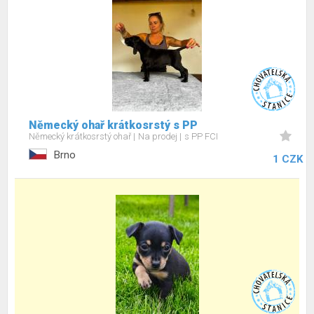
Německý ohař krátkosrstý s PP
Německý krátkosrstý ohař
Na prodej
s PP FCI
Brno
1 CZK