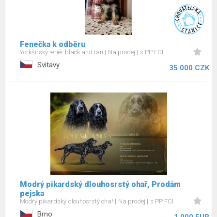
Fenečka k odběru
Yorkšírský teriér black and tan
Na prodej
s PP FCI
Svitavy
35 000 CZK
Modrý pikardský dlouhosrstý ohař, Prodám
pejska
Modrý pikardský dlouhosrstý ohař
Na prodej
s PP FCI
Brno