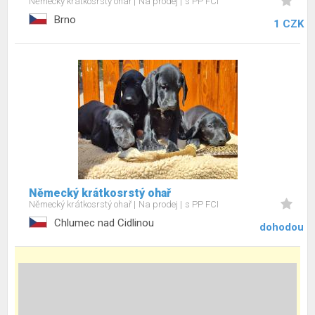
Německý krátkosrstý ohař
Na prodej
s PP FCI
Brno
1 CZK
Německý krátkosrstý ohař
Německý krátkosrstý ohař
Na prodej
s PP FCI
Chlumec nad Cidlinou
dohodou