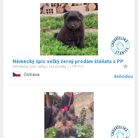
Německý špic velký černý prodám štěňata s PP
Německý špic velký
Na prodej
s PP FCI
Ostrava
dohodou