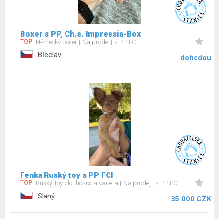
Boxer s PP, Ch.s. Impressia-Box
TOP
Německý boxer
Na prodej
s PP FCI
Břeclav
dohodou
Fenka Ruský toy s PP FCI
TOP
Ruský Toy dlouhosrstá varieta
Na prodej
s PP FCI
Slaný
35 000 CZK