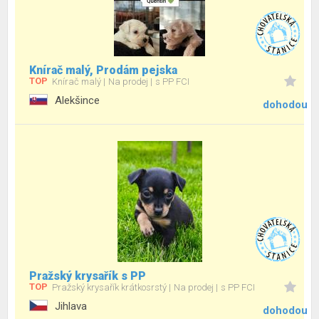
Knírač malý, Prodám pejska
TOP
Knírač malý
Na prodej
s PP FCI
Alekšince
dohodou
Pražský krysařík s PP
TOP
Pražský krysařík krátkosrstý
Na prodej
s PP FCI
Jihlava
dohodou