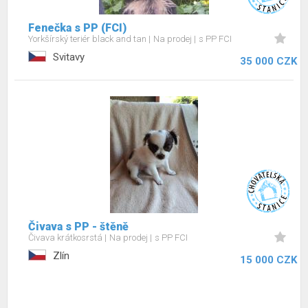
Fenečka s PP (FCI)
Yorkšírský teriér black and tan
Na prodej
s PP FCI
Svitavy
35 000 CZK
Čivava s PP - štěně
Čivava krátkosrstá
Na prodej
s PP FCI
Zlín
15 000 CZK