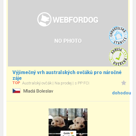
Výjimečný vrh australských ovčáků pro náročné
záje
TOP
Australský ovčák
Na prodej
s PP FCI
Mladá Boleslav
dohodou