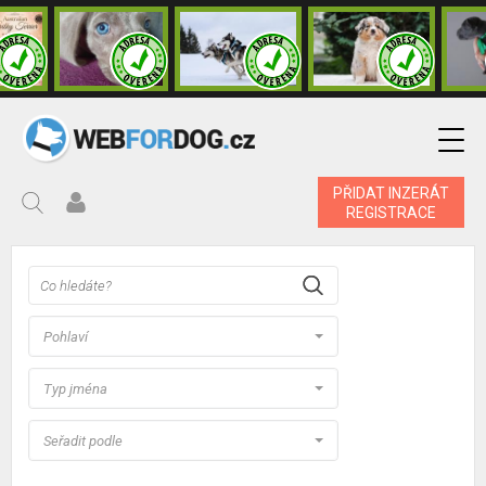
PŘIDAT INZERÁT
REGISTRACE
Pohlaví
Typ jména
Seřadit podle