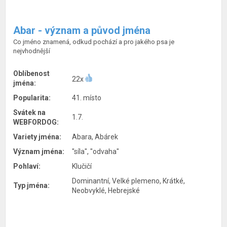
Abar - význam a původ jména
Co jméno znamená, odkud pochází a pro jakého psa je
nejvhodnější
Oblíbenost
22x
jména:
Popularita:
41. místo
Svátek na
1.7.
WEBFORDOG:
Variety jména:
Abara, Abárek
Význam jména:
"síla", "odvaha"
Pohlaví:
Klučičí
Dominantní, Velké plemeno, Krátké,
Typ jména:
Neobvyklé, Hebrejské