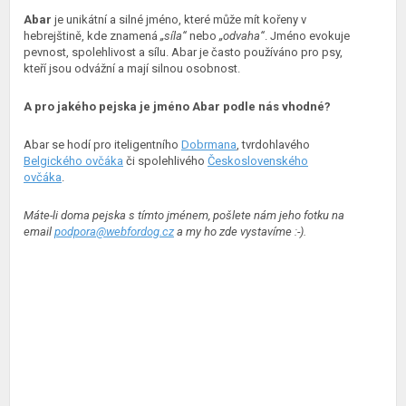
Abar
je unikátní a silné jméno, které může mít kořeny v
hebrejštině, kde znamená
„síla“
nebo
„odvaha“
. Jméno evokuje
pevnost, spolehlivost a sílu. Abar je často používáno pro psy,
kteří jsou odvážní a mají silnou osobnost.
A pro jakého pejska je jméno Abar podle nás vhodné?
Abar se hodí pro iteligentního
Dobrmana
, tvrdohlavého
Belgického ovčáka
či spolehlivého
Československého
ovčáka
.
Máte-li doma pejska s tímto jménem, pošlete nám jeho fotku na
email
podpora@webfordog.cz
a my ho zde vystavíme :-).