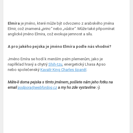
Elmíra
je jméno, které může být odvozeno z arabského jména
Elmir, což znamená
„princ“
nebo
„vůdce“
. Může také připomínat
anglické jméno Elmira, což evokuje jemnost a sílu.
A pro jakého pejska je jméno Elmíra podle nás vhodné?
Jméno Emíra se hodí k menším psím plemenům, jako je
například hravý a chytrý
Shih-tzu
, energetický Lhasa Apso
nebo společenský
Kavalír King Charles španěl
.
Máte-li doma pejska s tímto jménem, pošlete nám jeho fotku na
email
podpora@webfordog.cz
a my ho zde vystavíme :-).