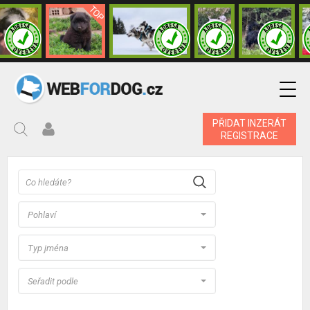
PŘIDAT INZERÁT
REGISTRACE
Pohlaví
Typ jména
Seřadit podle