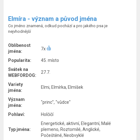
Elmíra - význam a původ jména
Co jméno znamená, odkud pochází a pro jakého psa je
nejvhodnější
Oblíbenost
7x
jména:
Popularita:
45. místo
Svátek na
27.7.
WEBFORDOG:
Variety
Elmi, Elmírka, Elmíšek
jména:
Význam
"princ", "vůdce"
jména:
Pohlaví:
Holčičí
Energetické, aktivní, Elegantní, Malé
Typ jména:
plemeno, Roztomilé, Anglické,
Počeštěné, Neobvyklé