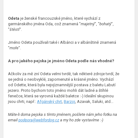
Odeta
je ženské francouzské jméno, které vychází z
germánského jména Oda, což znamená "
majetný
", "
bohatý
",
"
štěstí
".
Jméno Odeta používali také i Albánci a v albánštině znamená
"
moře
".
A pro jakého pejska je jméno Odeta podle nás vhodné?
Ačkoliv za mě zní Odeta velmi tvrdě, tak některé zdroje tvrdí, že
se jedná o neobvyklé, zapomenuté a krásné jméno. Vychází
od Odette, která byla nejvýznamnější postava z baletu Labutí
jezero. Proto bychom toto jméno mohli dát ladné a štíhlé
fenečce, která se vyrovná každé baletce :-) Ideální skupinou
jsou chrti, např.:
Afgánský chrt
,
Barzoj
, Azavak, Saluki, atd...
Máte-li doma pejska s tímto jménem, pošlete nám jeho fotku na
email
podpora@webfordog.cz
a my ho zde vystavíme :-)