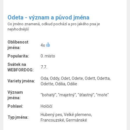
Odeta - význam a původ jména
Co jméno znamená, odkud pochází a pro jakého psa je
nejvhodnější
Oblíbenost
4x
jména:
Popularita:
0. místo
Svátek na
7.7.
WEBFORDOG:
Oda, Oddy, Odet, Odete, Odett, Odetta,
Variety jména:
Odette, Odilia, Odilie
Význam
"bohatý", "majetný", "šťastný", "moře"
jména:
Pohlaví:
Holčičí
Hubený pes, Velké plemeno,
Typ jména:
Francouzské, Germánské