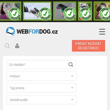
PŘIDAT INZERÁT
REGISTRACE
Pohlaví
Typ jména
Seřadit podle