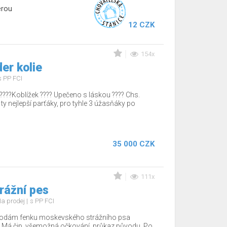
erou
12 CZK
154x
er kolie
s PP FCI
????Koblížek ???? Upečeno s láskou ???? Chs.
 ty nejlepší parťáky, pro tyhle 3 úžasňáky po
35 000 CZK
111x
rážní pes
a prodej
s PP FCI
rodám fenku moskevského strážního psa
 Má čip, všemožná očkování, průkaz původu. Po