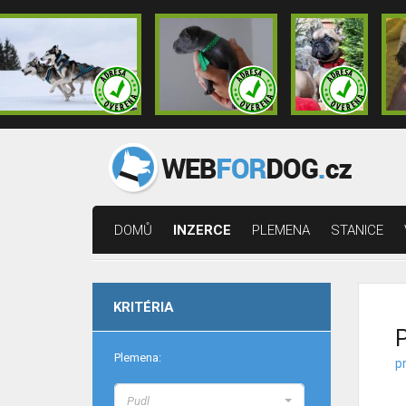
DOMŮ
INZERCE
PLEMENA
STANICE
KRITÉRIA
P
Plemena:
pr
Pudl