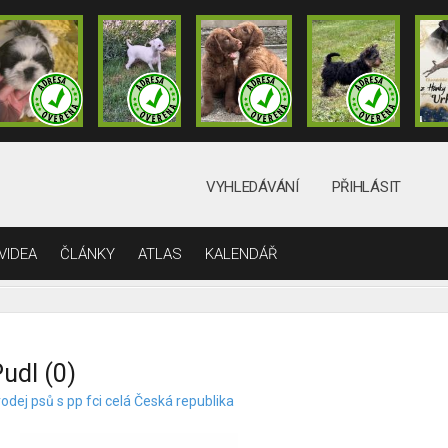
VYHLEDÁVÁNÍ
PŘIHLÁSIT
VIDEA
ČLÁNKY
ATLAS
KALENDÁŘ
udl (0)
odej psů s pp fci celá Česká republika