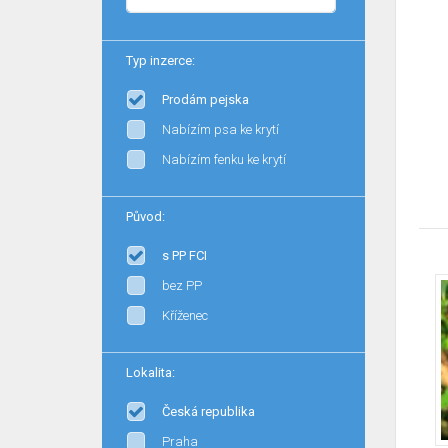
Typ inzerce:
Prodám pejska
Nabízím psa ke krytí
Nabízím fenku ke krytí
Původ:
s PP FCI
bez PP
Kříženec
Lokalita:
Česká republika
Praha