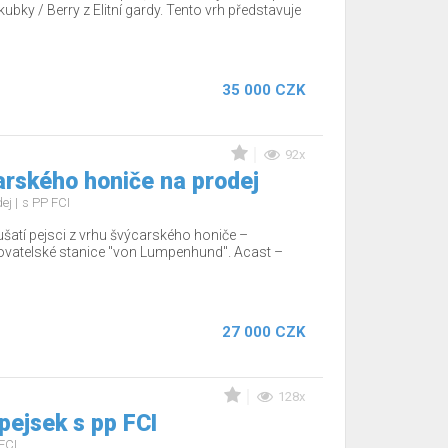
ubky / Berry z Elitní gardy. Tento vrh představuje
35 000 CZK
92x
arského honiče na prodej
dej
s PP FCI
ušatí pejsci z vrhu švýcarského honiče –
ovatelské stanice "von Lumpenhund". Acast –
27 000 CZK
128x
 pejsek s pp FCI
FCI