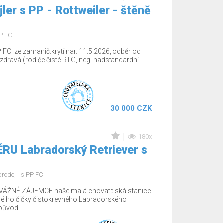
jler s PP - Rottweiler - štěně
P FCI
 FCI ze zahranič.krytí nar. 11.5.2026, odběr od
dravá (rodiče čisté RTG, neg. nadstandardní
30 000 CZK
180x
RU Labradorský Retriever s
prodej
s PP FCI
ÁŽNÉ ZÁJEMCE naše malá chovatelská stanice
é holčičky čistokrevného Labradorského
původ...