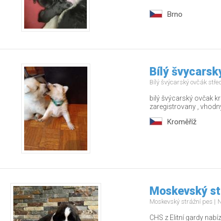
Brno
Bílý švycarsk
Bílý švýcarský ovčák stř
bilý švýcarský ovčak 
zaregistrovany , vhodn
Kroměříž
Moskevský st
Moskevský strážní pes
N
CHS z Elitní gardy nabí