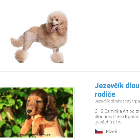
Jezevčík dlouh
rodiče
Jezevčík dlouhosrstý trpa
CHS Camnika Art po zru
dlouhosrstého trpasličí
úspěchů a ho...
Plzeň