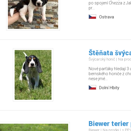
po spojení Chezza z Jak
pr...
Ostrava
Štěňata švýc
Švýcarský honič
Na pro
Nové parťáky hledají 3 
bernského honiče z ch
nese jmé...
Dolní Hbity
Biewer terier
Biewer
Na prodej
s PP 