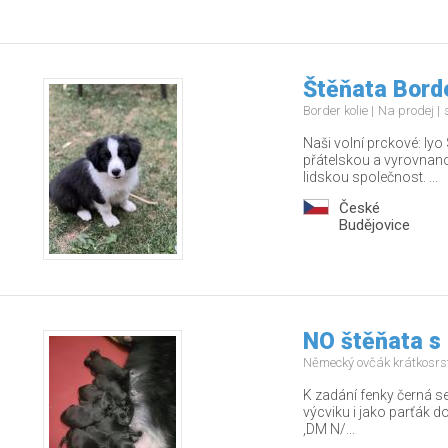
Štěňata Borde
Border kolie
Na prodej
Naši volní prckové: Iy
přátelskou a vyrovnano
lidskou společnost. ...
České
Budějovice
NO štěňata s
Německý ovčák krátkosrs
K zadání fenky černá se
výcviku i jako parťák d
,DM N/...