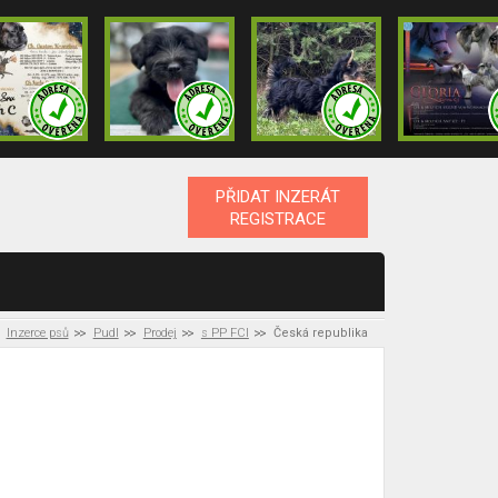
PŘIDAT INZERÁT
REGISTRACE
Inzerce psů
Pudl
Prodej
s PP FCI
Česká republika