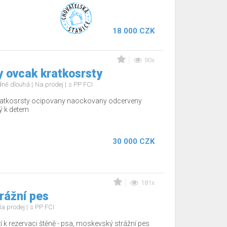
18 000 CZK
90x
y ovcak kratkosrsty
edně dlouhá
Na prodej
s PP FCI
kratkosrsty ocipovany naockovany odcerveny
ý k detem
30 000 CZK
181x
rážní pes
a prodej
s PP FCI
zí k rezervaci štěně - psa, moskevský strážní pes