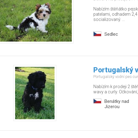
Nabízím štěňátko pejsk
patelami, odhadem 2,4 
socializovaný. ...
Sedlec
Portugalský v
Portugalský vodní pes cu
Nabízím k prodeji 2 ště
wavy a curly. Očkování,
Benátky nad
Jizerou