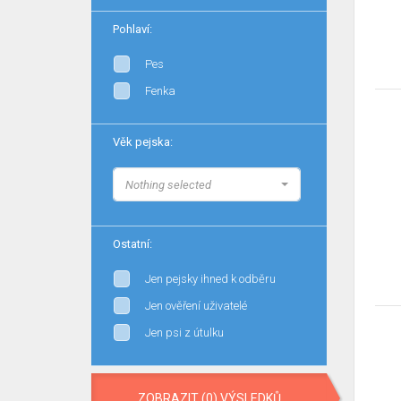
Pohlaví:
Pes
Fenka
Věk pejska:
Nothing selected
Ostatní:
Jen pejsky ihned k odběru
Jen ověření uživatelé
Jen psi z útulku
ZOBRAZIT (0) VÝSLEDKŮ