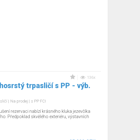
136x
osrstý trpasličí s PP - výb.
sličí
Na prodej
s PP FCI
šení rezervaci nabízí krásného kluka jezevčíka
ho. Předpoklad skvělého exteriéru, výstavních