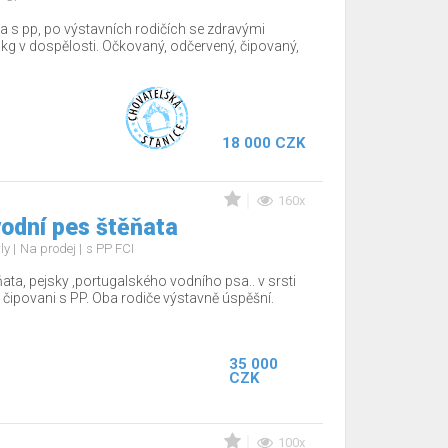
a s pp, po výstavních rodičích se zdravými
kg v dospělosti. Očkovaný, odčervený, čipovaný,
18 000 CZK
160x
odní pes štěňata
rly
Na prodej
s PP FCI
ňata, pejsky ,portugalského vodního psa.. v srsti
 čipovani s PP. Oba rodiče výstavně úspěšní.
35 000
CZK
100x