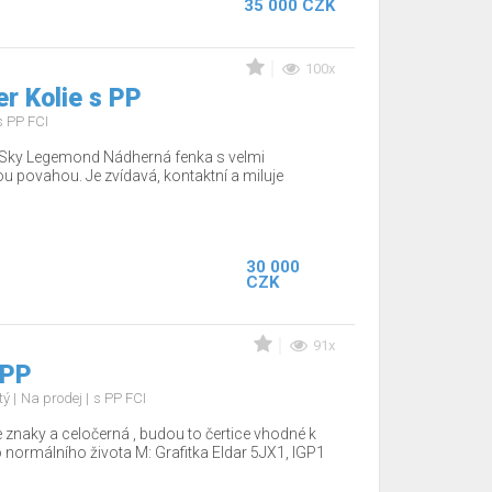
35 000 CZK
100x
r Kolie s PP
s PP FCI
o Sky Legemond Nádherná fenka s velmi
u povahou. Je zvídavá, kontaktní a miluje
30 000
CZK
91x
 PP
tý
Na prodej
s PP FCI
 znaky a celočerná , budou to čertice vhodné k
o normálního života M: Grafitka Eldar 5JX1, IGP1