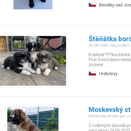
Benátky nad Jiz
Štěňátka bord
Border kolie
Na prodej
Koblížek ????buchtička 
First Gold Edition hledá
zrušené ...
Hrdlořezy
Moskevský st
Moskevský strážní pes
N
Z rodinných důvodů p
narozenou 19.06.2025.