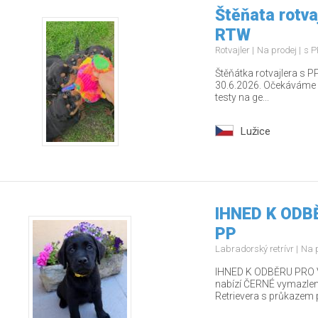
Štěňata rotva
RTW
Rotvajler
Na prodej
s P
Štěňátka rotvajlera s PP
30.6.2026. Očekáváme z
testy na ge...
Lužice
IHNED K ODBĚ
PP
Labradorský retrívr
Na 
IHNED K ODBĚRU PRO V
nabízí ČERNÉ vymazlen
Retrievera s průkazem 