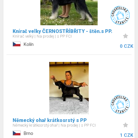
Knírač velky ČERNOSTŘÍBŘITY - štěn.s PP.
Knírač velký
Na prodej
s PP FCI
Kolín
0 CZK
Německý ohař krátkosrstý s PP
Německý krátkosrstý ohař
Na prodej
s PP FCI
Brno
1 CZK