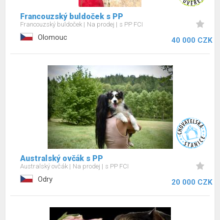
Francouzský buldoček s PP
Francouzský buldoček
Na prodej
s PP FCI
Olomouc
40 000 CZK
Australský ovčák s PP
Australský ovčák
Na prodej
s PP FCI
Odry
20 000 CZK