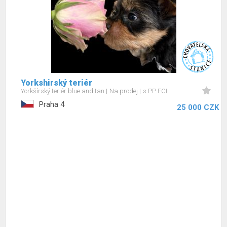
Yorkshirský teriér
Yorkšírský teriér blue and tan
Na prodej
s PP FCI
Praha 4
25 000 CZK