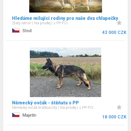
Hledáme milující rodiny pro naše dva chlapečky
Zlatý retrívr
Na prodej
s PP FCI
Stod
43 000 CZK
Německý ovčák - štěňata s PP
Německý ovčák krátkosrstý
Na prodej
s PP FCI
Majetín
18 000 CZK