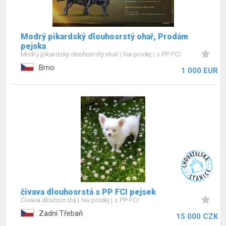
Modrý pikardský dlouhosrstý ohař, Prodám
pejska
Modrý pikardský dlouhosrstý ohař
Na prodej
s PP FCI
Brno
1 000 EUR
čivava dlouhosrstá s PP FCI pejsek
Čivava dlouhosrstá
Na prodej
s PP FCI
Zadní Třebaň
15 000 CZK