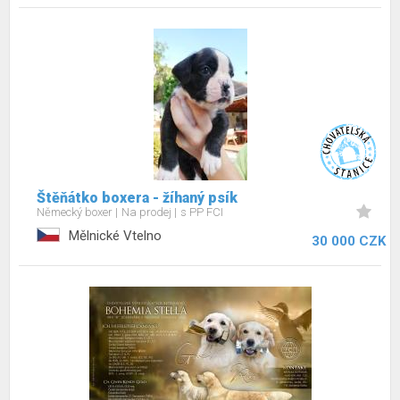
Štěňátko boxera - žíhaný psík
Německý boxer
Na prodej
s PP FCI
Mělnické Vtelno
30 000 CZK