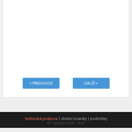
< PŘEDCHOZÍ
DALŠÍ >
technická podpora
dnešní inzeráty
podmínky
© Copyright 2008 - 2026