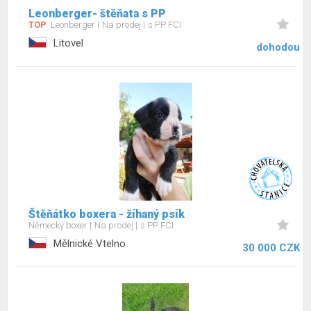
Leonberger- štěňata s PP
TOP
Leonberger
Na prodej
s PP FCI
Litovel
dohodou
Štěňátko boxera - žíhaný psík
Německý boxer
Na prodej
s PP FCI
Mělnické Vtelno
30 000 CZK