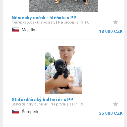
Německý ovčák - štěňata s PP
Německý ovčák krátkosrstý
Na prodej
s PP FCI
Majetín
18 000 CZK
Stafordšírský bulteriér s PP
Stafordšírský bulterier
Na prodej
s PP FCI
Šumperk
35 000 CZK