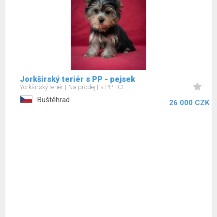
Jorkširský teriér s PP - pejsek
Yorkšírský teriér
Na prodej
s PP FCI
Buštěhrad
26 000 CZK