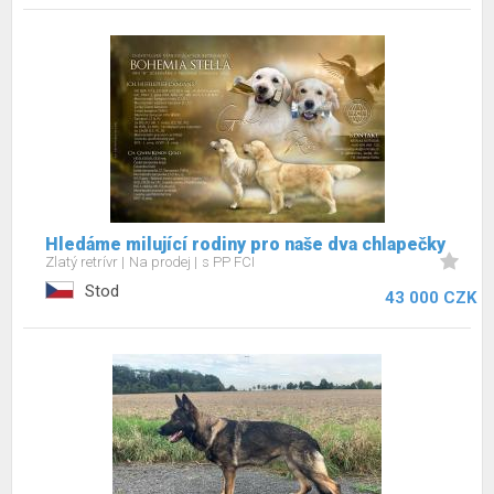
Hledáme milující rodiny pro naše dva chlapečky
Zlatý retrívr
Na prodej
s PP FCI
Stod
43 000 CZK