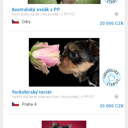
Australský ovčák s PP
Australský ovčák
Na prodej
s PP FCI
Odry
20 000 CZK
Yorkshirský teriér
Yorkšírský teriér blue and tan
Na prodej
s PP FCI
Praha 4
25 000 CZK