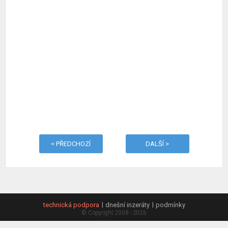
< PŘEDCHOZÍ
DALŠÍ >
technická podpora
dnešní inzeráty
podmínky
© Copyright 2008 - 2026