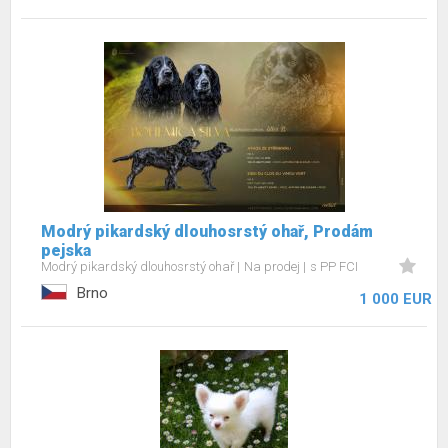
Modrý pikardský dlouhosrstý ohař, Prodám
pejska
Modrý pikardský dlouhosrstý ohař
Na prodej
s PP FCI
Brno
1 000 EUR