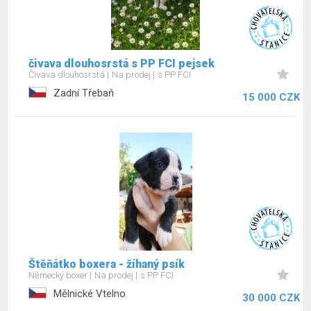
čivava dlouhosrstá s PP FCI pejsek
Čivava dlouhosrstá
Na prodej
s PP FCI
Zadní Třebaň
15 000 CZK
Štěňátko boxera - žíhaný psík
Německý boxer
Na prodej
s PP FCI
Mělnické Vtelno
30 000 CZK