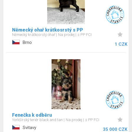
Německý ohař krátkosrstý s PP
Německý krátkosrstý ohař
Na prodej
s PP FCI
Brno
1 CZK
Fenečka k odběru
Yorkšírský teriér black and tan
Na prodej
s PP FCI
Svitavy
35 000 CZK