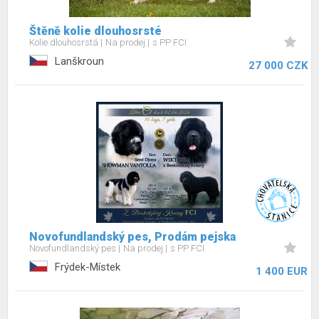
Štěně kolie dlouhosrsté
Kolie dlouhosrstá
Na prodej
s PP FCI
Lanškroun
27 000 CZK
Novofundlandský pes, Prodám pejska
Novofundlandský pes
Na prodej
s PP FCI
Frýdek-Místek
1 400 EUR