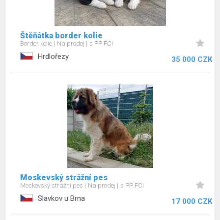
Štěňátka border kolie
Border kolie
Na prodej
s PP FCI
Hrdlořezy
35 000 CZK
Moskevský strážní pes
Moskevský strážní pes
Na prodej
s PP FCI
Slavkov u Brna
17 000 CZK