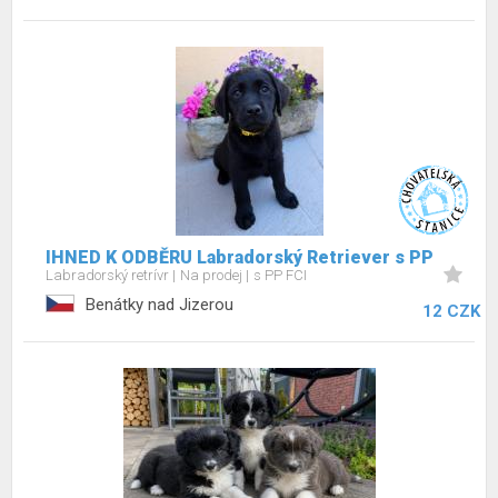
IHNED K ODBĚRU Labradorský Retriever s PP
Labradorský retrívr
Na prodej
s PP FCI
Benátky nad Jizerou
12 CZK