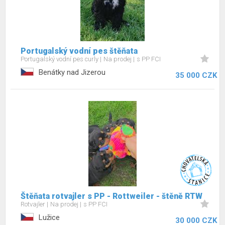
Portugalský vodní pes štěňata
Portugalský vodní pes curly
Na prodej
s PP FCI
Benátky nad Jizerou
35 000 CZK
Štěňata rotvajler s PP - Rottweiler - štěně RTW
Rotvajler
Na prodej
s PP FCI
Lužice
30 000 CZK