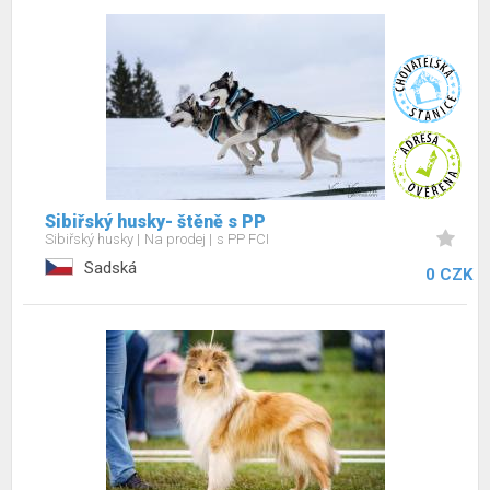
Sibiřský husky- štěně s PP
Sibiřský husky
Na prodej
s PP FCI
Sadská
0 CZK