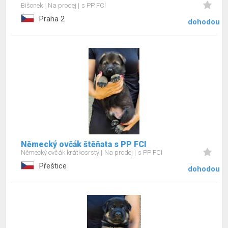
Bišonek
Na prodej
s PP FCI
Praha 2
dohodou
Německý ovčák štěňata s PP FCI
Německý ovčák krátkosrstý
Na prodej
s PP FCI
Přeštice
dohodou