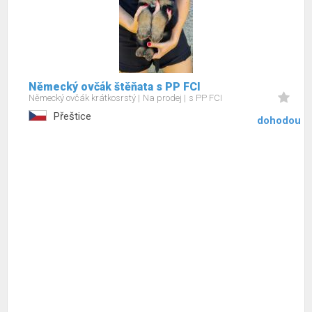
Německý ovčák štěňata s PP FCI
Německý ovčák krátkosrstý
Na prodej
s PP FCI
Přeštice
dohodou