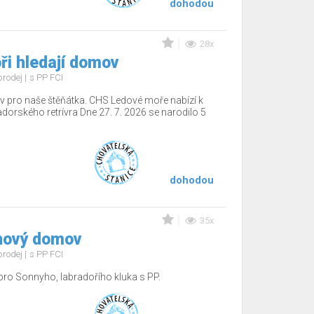
dohodou
28x
ři hledají domov
prodej
s PP FCI
 pro naše štěňátka. CHS Ledové moře nabízí k
adorského retrívra Dne 27. 7. 2026 se narodilo 5
dohodou
35x
nový domov
prodej
s PP FCI
o Sonnyho, labradořího kluka s PP.