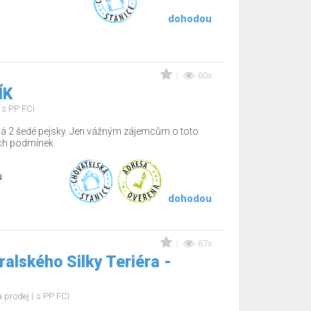
dohodou
60x
ÍK
s PP FCI
dá 2 šedé pejsky. Jen vážným zájemcům o toto
ch podmínek.
u
dohodou
67x
alského Silky Teriéra -
 prodej
s PP FCI