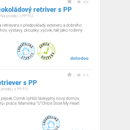
40x
okoládový retriver s PP
Na prodej
s PP FCI
 retrievera s předpoklady exterieru a dobrého
hov, výstavy, zkoušky ,výcvik, tak jako rodinný
dohodou
31x
etriever s PP
 prodej
s PP FCI
ý pejsek Comik vyhlíží láskyplný nový domov,
érů i práce. Maminka "U"Chloe Stole My Heart