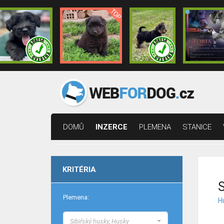
DOMŮ
INZERCE
PLEMENA
STANICE
KRITÉRIA
S
Plemena:
H
Sibiřský husky, Husky