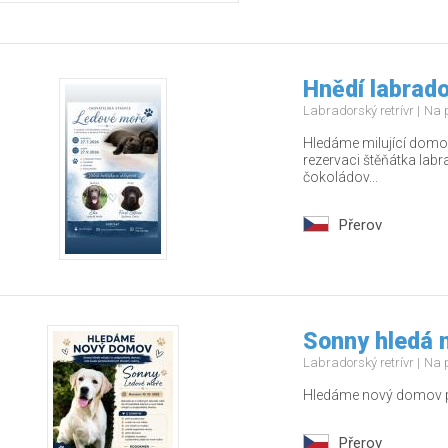
Hnědí labrado
Labradorský retrívr
Na 
Hledáme milující domov
rezervaci štěňátka labr
čokoládov...
Přerov
Sonny hledá 
Labradorský retrívr
Na 
Hledáme nový domov pr
Přerov