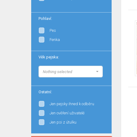
Pohlaví:
Pes
Fenka
Věk pejska:
Nothing selected
Ostatní:
Jen pejsky ihned k odběru
Jen ověření uživatelé
Jen psi z útulku