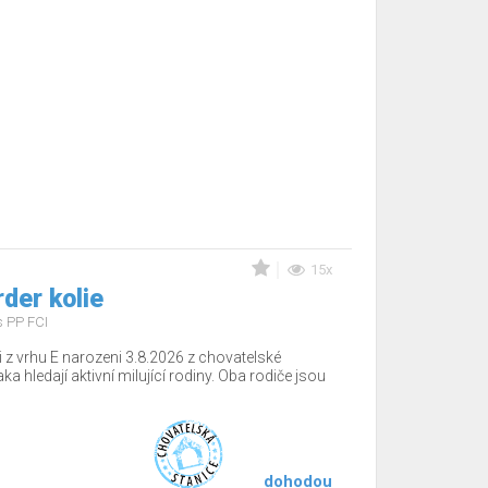
15x
rder kolie
s PP FCI
 z vrhu E narozeni 3.8.2026 z chovatelské
a hledají aktivní milující rodiny. Oba rodiče jsou
dohodou