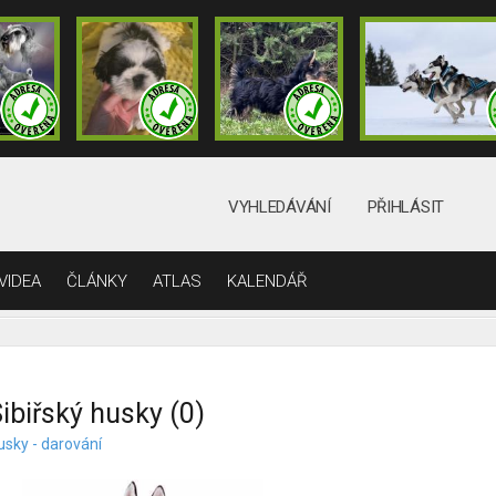
VYHLEDÁVÁNÍ
PŘIHLÁSIT
VIDEA
ČLÁNKY
ATLAS
KALENDÁŘ
ibiřský husky (0)
usky - darování