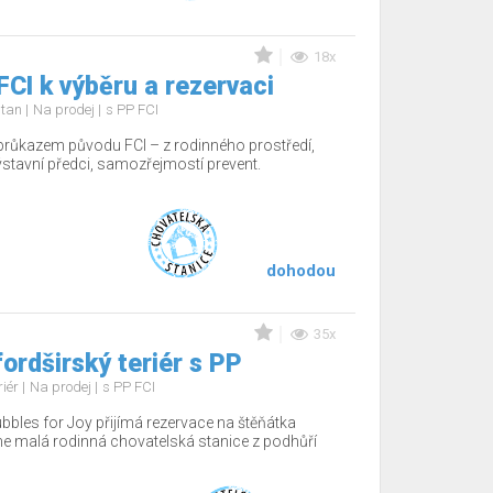
18x
FCI k výběru a rezervaci
d tan
Na prodej
s PP FCI
 průkazem původu FCI – z rodinného prostředí,
 výstavní předci, samozřejmostí prevent.
dohodou
35x
ordširský teriér s PP
riér
Na prodej
s PP FCI
bbles for Joy přijímá rezervace na štěňátka
e malá rodinná chovatelská stanice z podhůří