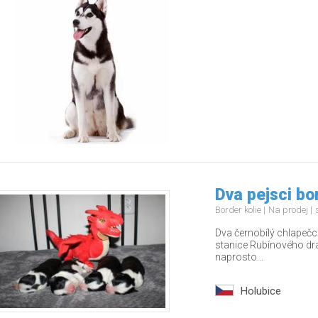
Dva pejsci bo
Border kolie
Na prodej
Dva černobílý chlapečci
stanice Rubínového drak
naprosto...
Holubice