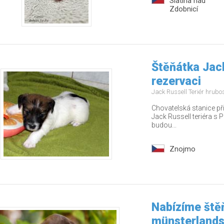
Slatina nad
Zdobnicí
Štěňátka Jack
rezervaci
Jack Russell Teriér hrubo
Chovatelská stanice př
Jack Russell teriéra s P
budou...
Znojmo
Nabízíme ště
münsterlands