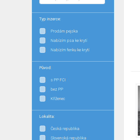
Typ inzerce:
Prodám pejska
Nabízím psa ke krytí
Nabízím fenku ke krytí
Původ:
s PP FCI
bez PP
Kříženec
Lokalita:
Česká republika
Slovenská republika