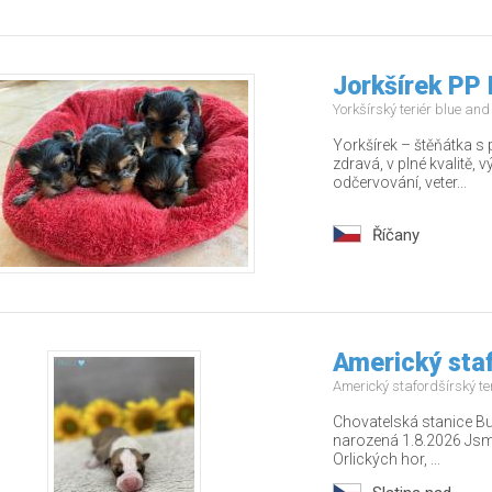
Jorkšírek PP 
Yorkšírský teriér blue an
Yorkšírek – štěňátka s
zdravá, v plné kvalitě,
odčervování, veter...
Říčany
Americký staf
Americký stafordšírský te
Chovatelská stanice Bu
narozená 1.8.2026 Jsm
Orlických hor, ...