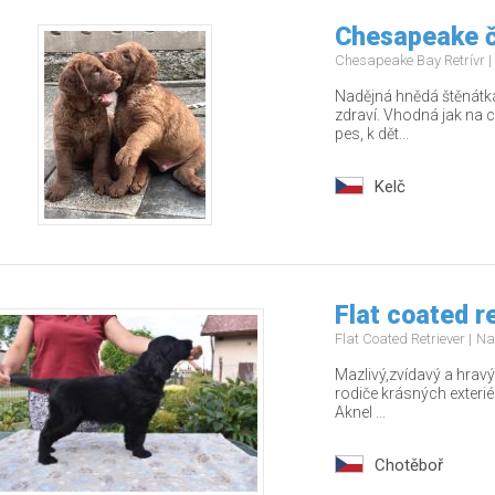
Chesapeake č
Chesapeake Bay Retrívr
Nadějná hnědá štěnátka
zdraví. Vhodná jak na c
pes, k dět...
Kelč
Flat coated r
Flat Coated Retriever
Na
Mazlivý,zvídavý a hrav
rodiče krásných exteri
Aknel ...
Chotěboř