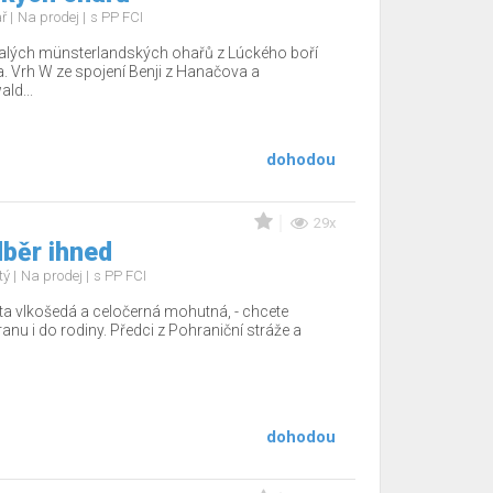
ař
Na prodej
s PP FCI
alých münsterlandských ohařů z Lúckého boří
ka. Vrh W ze spojení Benji z Hanačova a
ld...
dohodou
29x
běr ihned
tý
Na prodej
s PP FCI
a vlkošedá a celočerná mohutná, - chcete
nu i do rodiny. Předci z Pohraniční stráže a
dohodou