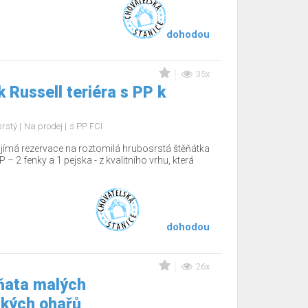
dohodou
35x
 Russell teriéra s PP k
srstý
Na prodej
s PP FCI
ijímá rezervace na roztomilá hrubosrstá štěňátka
P – 2 fenky a 1 pejska - z kvalitního vrhu, která
dohodou
26x
ňata malých
kých ohařů