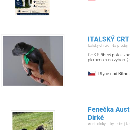
ITALSKÝ CRT
Italský chrtík
Na prodej
CHS Stříbrný potok za
plemeno a do výborný
Rtyně nad Bílino
Fenečka Austr
Dirké
Australský silky teriér
Na