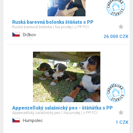
Ruská barevná bolonka štěňata s PP
Ruská barevná bolonka
Na prodej
s PP FCI
Držkov
26 000 CZK
Appenzellský salašnický pes - štěňátka s PP
Appenzellský salašnický pes
Na prodej
s PP FCI
Humpolec
1 CZK