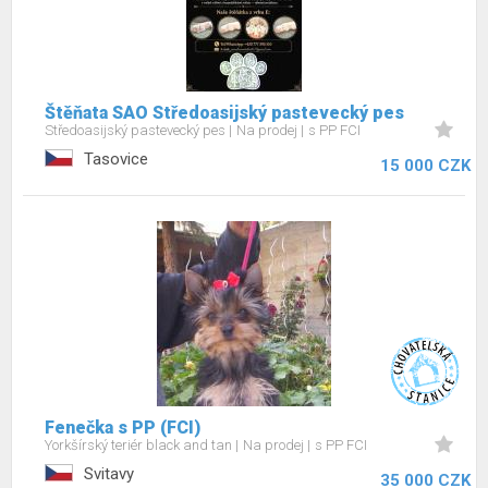
Štěňata SAO Středoasijský pastevecký pes
Středoasijský pastevecký pes
Na prodej
s PP FCI
Tasovice
15 000 CZK
Fenečka s PP (FCI)
Yorkšírský teriér black and tan
Na prodej
s PP FCI
Svitavy
35 000 CZK