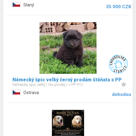
Slaný
35 000 CZK
Německý špic velký černý prodám štěňata s PP
Německý špic velký
Na prodej
s PP FCI
Ostrava
dohodou