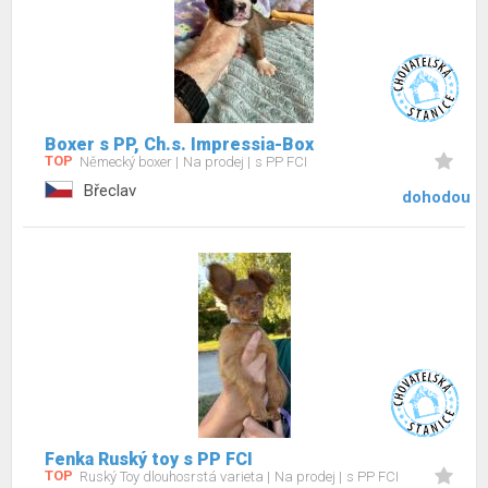
Boxer s PP, Ch.s. Impressia-Box
TOP
Německý boxer
Na prodej
s PP FCI
Břeclav
dohodou
Fenka Ruský toy s PP FCI
TOP
Ruský Toy dlouhosrstá varieta
Na prodej
s PP FCI