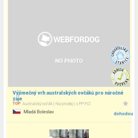
Výjimečný vrh australských ovčáků pro náročné
záje
TOP
Australský ovčák
Na prodej
s PP FCI
Mladá Boleslav
dohodou