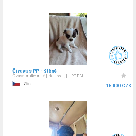
Čivava s PP - štěně
Čivava krátkosrstá
Na prodej
s PP FCI
Zlín
15 000 CZK