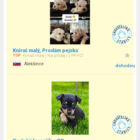
Knírač malý, Prodám pejska
TOP
Knírač malý
Na prodej
s PP FCI
Alekšince
dohodou