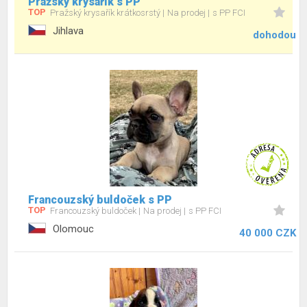
Pražský krysařík s PP
TOP
Pražský krysařík krátkosrstý
Na prodej
s PP FCI
Jihlava
dohodou
Francouzský buldoček s PP
TOP
Francouzský buldoček
Na prodej
s PP FCI
Olomouc
40 000 CZK