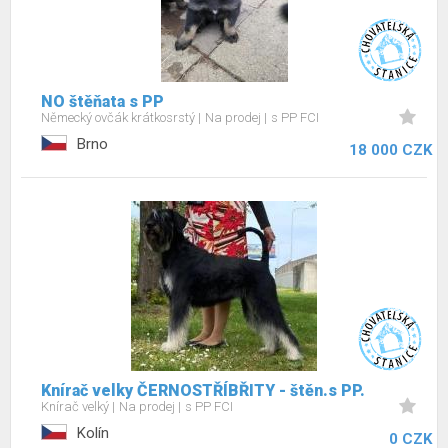
NO štěňata s PP
Německý ovčák krátkosrstý
Na prodej
s PP FCI
Brno
18 000 CZK
Knírač velky ČERNOSTŘÍBŘITY - štěn.s PP.
Knírač velký
Na prodej
s PP FCI
Kolín
0 CZK