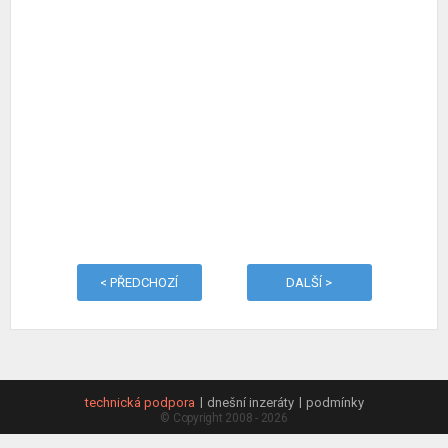
< PŘEDCHOZÍ
DALŠÍ >
technická podpora
dnešní inzeráty
podmínky
© Copyright 2008 - 2026