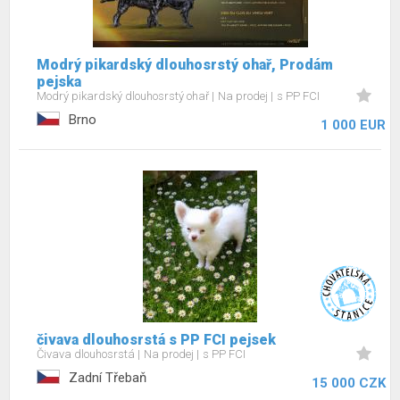
Modrý pikardský dlouhosrstý ohař, Prodám
pejska
Modrý pikardský dlouhosrstý ohař
Na prodej
s PP FCI
Brno
1 000 EUR
čivava dlouhosrstá s PP FCI pejsek
Čivava dlouhosrstá
Na prodej
s PP FCI
Zadní Třebaň
15 000 CZK