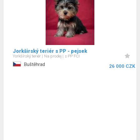
Jorkširský teriér s PP - pejsek
Yorkšírský teriér
Na prodej
s PP FCI
Buštěhrad
26 000 CZK