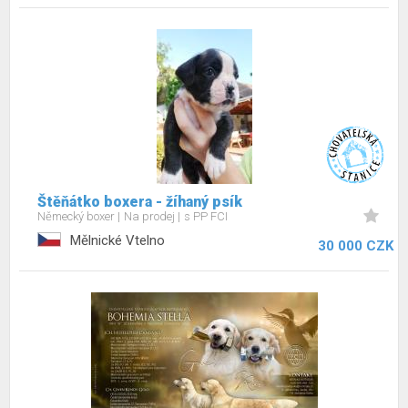
Štěňátko boxera - žíhaný psík
Německý boxer
Na prodej
s PP FCI
Mělnické Vtelno
30 000 CZK