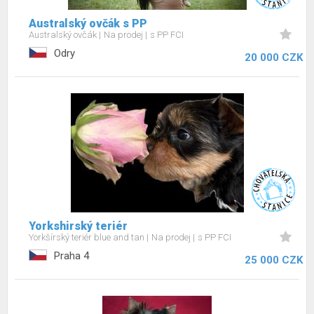
Australský ovčák s PP
Australský ovčák
Na prodej
s PP FCI
Odry
20 000 CZK
Yorkshirský teriér
Yorkšírský teriér blue and tan
Na prodej
s PP FCI
Praha 4
25 000 CZK