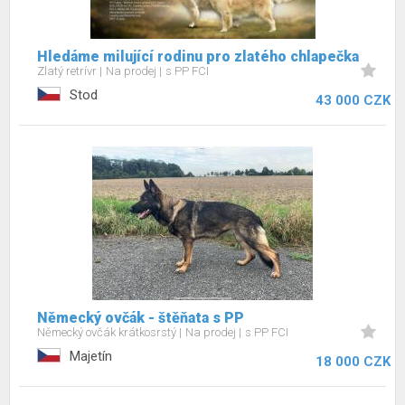
Hledáme milující rodinu pro zlatého chlapečka
Zlatý retrívr
Na prodej
s PP FCI
Stod
43 000 CZK
Německý ovčák - štěňata s PP
Německý ovčák krátkosrstý
Na prodej
s PP FCI
Majetín
18 000 CZK