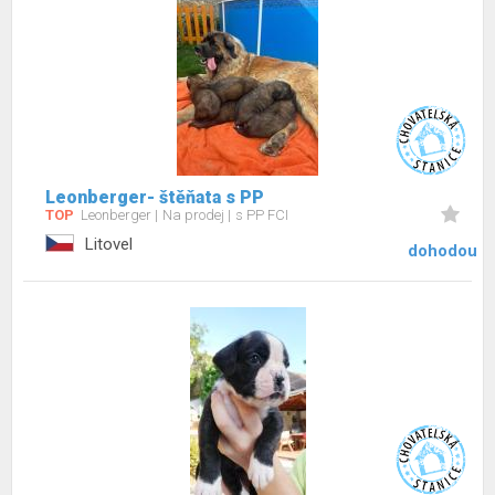
Leonberger- štěňata s PP
TOP
Leonberger
Na prodej
s PP FCI
Litovel
dohodou