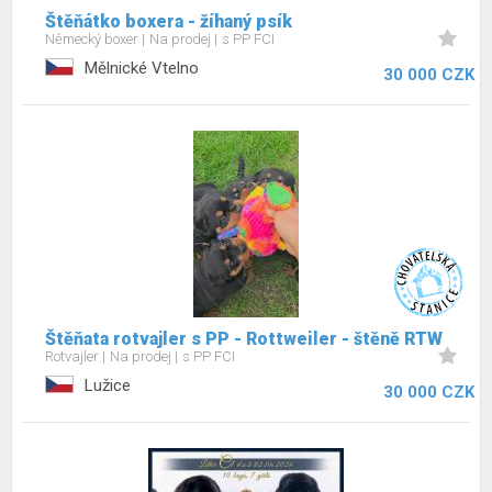
Štěňátko boxera - žíhaný psík
Německý boxer
Na prodej
s PP FCI
Mělnické Vtelno
30 000 CZK
Štěňata rotvajler s PP - Rottweiler - štěně RTW
Rotvajler
Na prodej
s PP FCI
Lužice
30 000 CZK