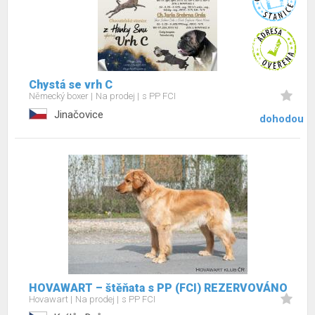
Chystá se vrh C
Německý boxer
Na prodej
s PP FCI
Jinačovice
dohodou
HOVAWART – štěňata s PP (FCI) REZERVOVÁNO
Hovawart
Na prodej
s PP FCI