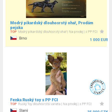
Modrý pikardský dlouhosrstý ohař, Prodám
pejska
TOP
Modrý pikardský dlouhosrstý ohař
Na prodej
s PP FCI
Brno
1 000 EUR
Fenka Ruský toy s PP FCI
TOP
Ruský Toy dlouhosrstá varieta
Na prodej
s PP FCI
Slaný