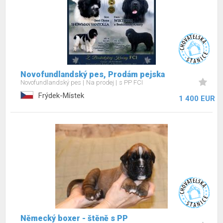
Novofundlandský pes, Prodám pejska
Novofundlandský pes
Na prodej
s PP FCI
Frýdek-Místek
1 400 EUR
Německý boxer - štěně s PP