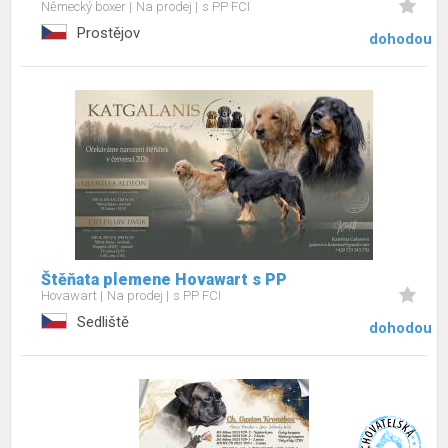
Německý boxer
Na prodej
s PP FCI
Prostějov
dohodou
Štěňata plemene Hovawart s PP
Hovawart
Na prodej
s PP FCI
Sedliště
dohodou