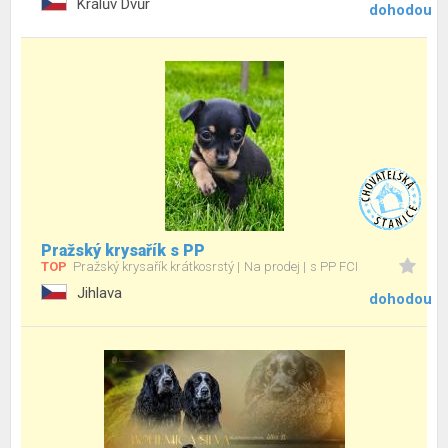
Králův Dvůr
dohodou
Pražský krysařík s PP
TOP
Pražský krysařík krátkosrstý
Na prodej
s PP FCI
Jihlava
dohodou