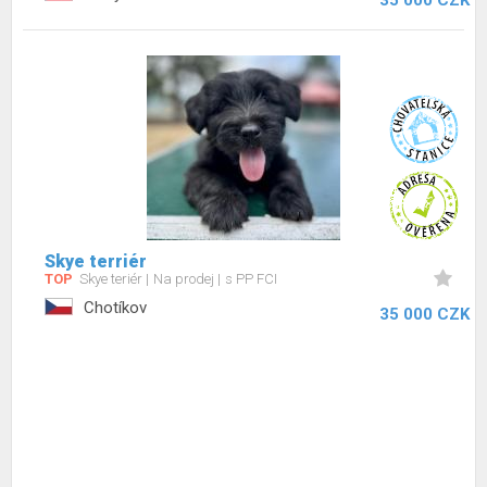
35 000 CZK
Skye terriér
TOP
Skye teriér
Na prodej
s PP FCI
Chotíkov
35 000 CZK