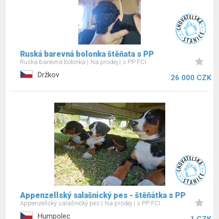
Ruská barevná bolonka štěňata s PP
Ruská barevná bolonka
Na prodej
s PP FCI
Držkov
26 000 CZK
Appenzellský salašnický pes - štěňátka s PP
Appenzellský salašnický pes
Na prodej
s PP FCI
Humpolec