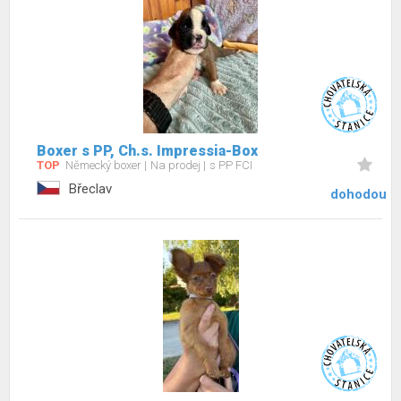
Boxer s PP, Ch.s. Impressia-Box
TOP
Německý boxer
Na prodej
s PP FCI
Břeclav
dohodou