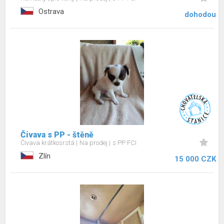
Ostrava
dohodou
Čivava s PP - štěně
Čivava krátkosrstá
Na prodej
s PP FCI
Zlín
15 000 CZK