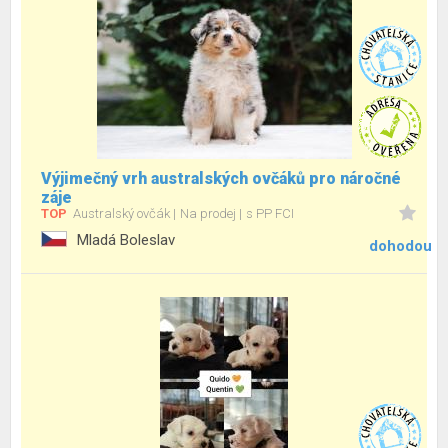
Výjimečný vrh australských ovčáků pro náročné
záje
TOP
Australský ovčák
Na prodej
s PP FCI
Mladá Boleslav
dohodou