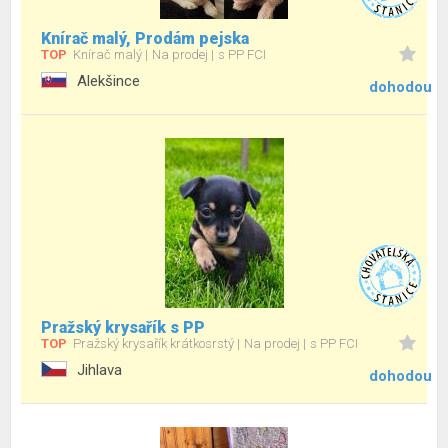
Knírač malý, Prodám pejska
TOP
Knírač malý
Na prodej
s PP FCI
Alekšince
dohodou
Pražský krysařík s PP
TOP
Pražský krysařík krátkosrstý
Na prodej
s PP FCI
Jihlava
dohodou