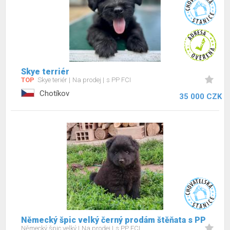
Skye terriér
TOP
Skye teriér
Na prodej
s PP FCI
Chotíkov
35 000 CZK
Německý špic velký černý prodám štěňata s PP
Německý špic velký
Na prodej
s PP FCI