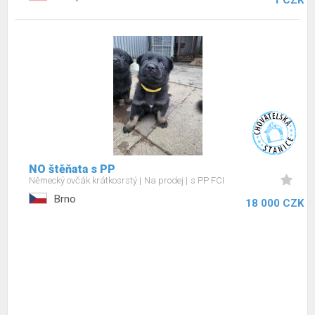
1 CZK
NO štěňata s PP
Německý ovčák krátkosrstý
Na prodej
s PP FCI
Brno
18 000 CZK