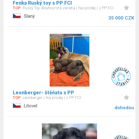
Fenka Ruský toy s PP FCI
TOP
Ruský Toy dlouhosrstá varieta
Na prodej
s PP FCI
Slaný
35 000 CZK
Leonberger- štěňata s PP
TOP
Leonberger
Na prodej
s PP FCI
Litovel
dohodou